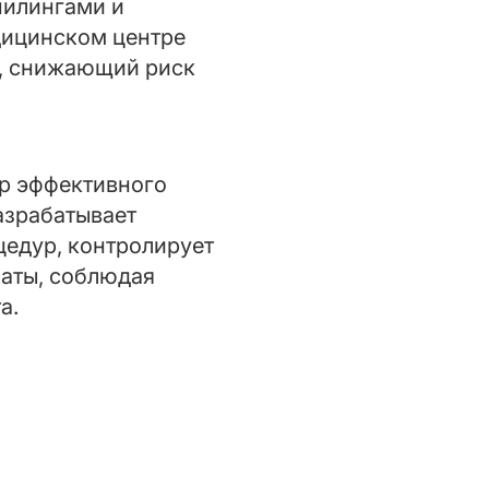
пилингами и
дицинском центре
ч, снижающий риск
ор эффективного
азрабатывает
едур, контролирует
аты, соблюдая
а.
?