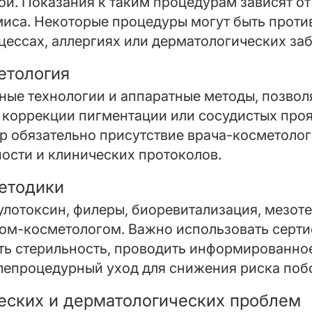
й. Показания к таким процедурам зависят от 
миса. Некоторые процедуры могут быть проти
ессах, аллергиях или дерматологических за
етология
ные технологии и аппаратные методы, позво
 коррекции пигментации или сосудистых проя
р обязательно присутствие врача-косметолог
ости и клинических протоколов.
етодики
улотоксин, филеры, биоревитализация, мезот
ом-косметологом. Важно использовать серт
ть стерильность, проводить информированное
лепроцедурный уход для снижения риска поб
еских и дерматологических проблем