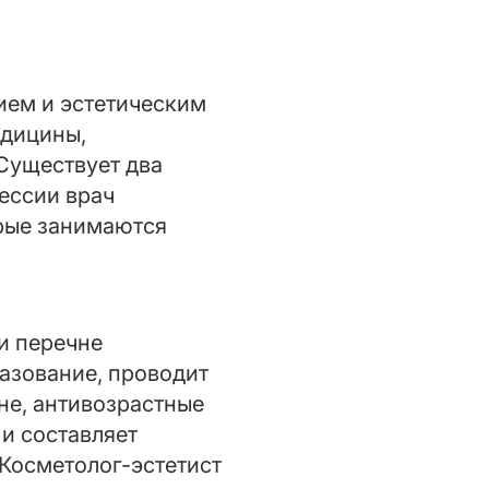
ием и эстетическим
едицины,
Существует два
ессии врач
орые занимаются
и перечне
азование, проводит
не, антивозрастные
и составляет
Косметолог-эстетист