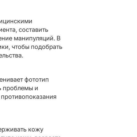
едицинскими
иента, составить
ение манипуляций. В
ики, чтобы подобрать
ельства.
енивает фототип
ь проблемы и
и противопоказания
держивать кожу