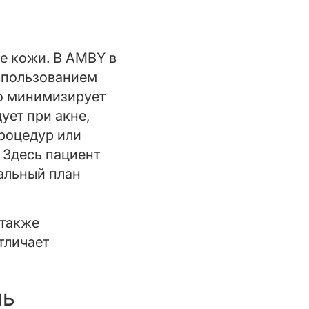
ье кожи. В AMBY в
спользованием
о минимизирует
ует при акне,
роцедур или
 Здесь пациент
альный план
 также
тличает
ль