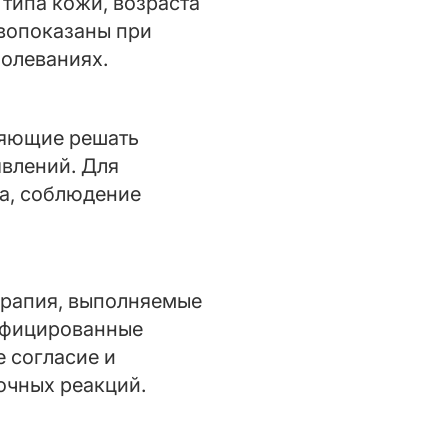
типа кожи, возраста
вопоказаны при
болеваниях.
ляющие решать
влений. Для
а, соблюдение
ерапия, выполняемые
ифицированные
 согласие и
очных реакций.