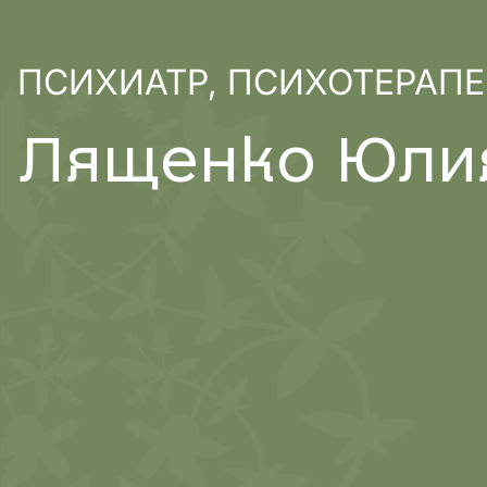
ПСИХИАТР, ПСИХОТЕРАПЕ
Л
я
щ
е
н
к
о
Ю
л
и