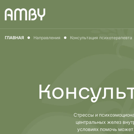
Медицина для
Медицин
ГЛАВНАЯ
Направления
Консультация психотерапевта
мужчин
женщин
Консуль
Стрессы и психоэмоциона
центральных желез внутр
условиях помочь может 