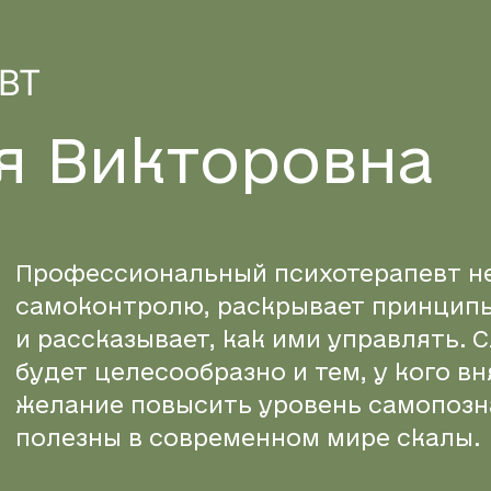
ВТ
я
В
и
к
т
о
р
о
в
н
а
Профессиональный психотерапевт не 
самоконтролю, раскрывает принципы
и рассказывает, как ими управлять. 
будет целесообразно и тем, у кого в
желание повысить уровень самопозна
полезны в современном мире скалы.