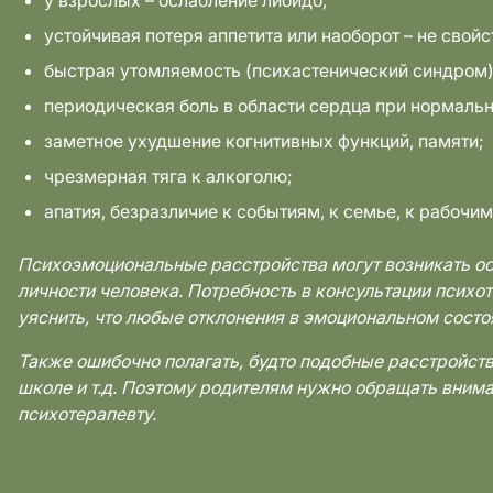
у взрослых – ослабление либидо;
устойчивая потеря аппетита или наоборот – не свой
быстрая утомляемость (психастенический синдром)
периодическая боль в области сердца при нормальн
заметное ухудшение когнитивных функций, памяти;
чрезмерная тяга к алкоголю;
апатия, безразличие к событиям, к семье, к рабочим
Психоэмоциональные расстройства могут возникать ост
личности человека. Потребность в консультации психот
уяснить, что любые отклонения в эмоциональном сост
Также ошибочно полагать, будто подобные расстройст
школе и т.д. Поэтому родителям нужно обращать внима
психотерапевту.