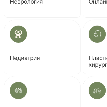
Неврология
Онлай
Педиатрия
Пласт
хирур