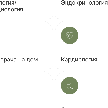
логия/
Эндокринология
циология
 врача на дом
Кардиология