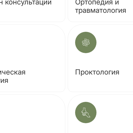
н консультации
Ортопедия и
травматология
ическая
Проктология
гия