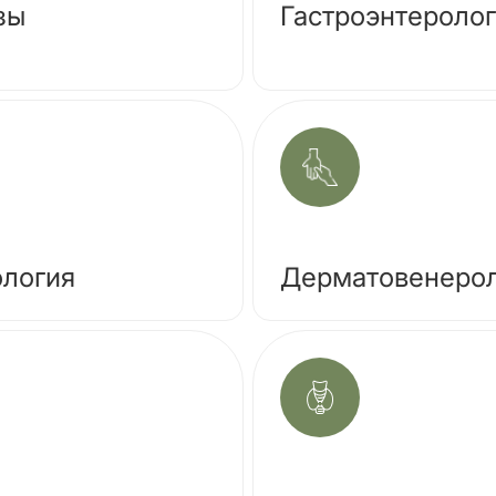
зы
Гастроэнтероло
ология
Дерматовенеро