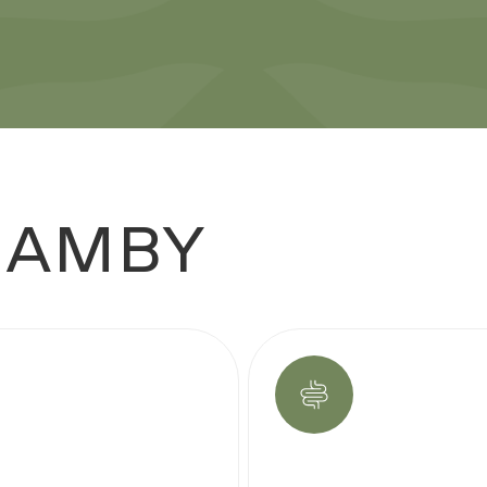
Комплексные
стика
обследования
AMBY