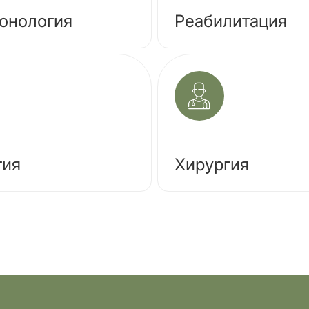
онология
Реабилитация
гия
Хирургия