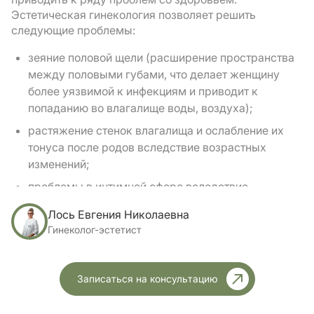
Эстетическая гинекология позволяет решить
следующие проблемы:
зеяние половой щели (расширение пространства
между половыми губами, что делает женщину
более уязвимой к инфекциям и приводит к
попаданию во влагалище воды, воздуха);
растяжение стенок влагалища и ослабление их
тонуса после родов вследствие возрастных
изменений;
проблемы в интимной сфере вследствие
несоответствия размеров половых органов
Лось Евгения Николаевна
женщины и мужчины;
Гинеколог-эстетист
аномальные размеры и/или положение
капюшона клитора;
Записаться на консультацию
нарушение его подвижности вследствие
врожденных особенностей строения или