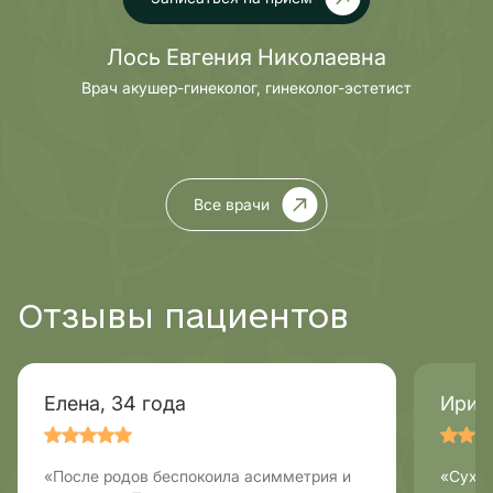
Лось Евгения Николаевна
Врач акушер-гинеколог, гинеколог-эстетист
Все врачи
Отзывы пациентов
Елена, 34 года
Ирина
«После родов беспокоила асимметрия и
«Сухос