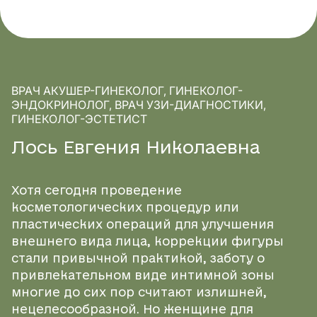
образования спаек, рубцов;
асимметричные, непропорциональные, большие
или недостаточно выраженные половые губы;
растяжение, липодистрофия, дряблость половых
губ после родов, стремительного похудения,
ВРАЧ АКУШЕР-ГИНЕКОЛОГ, ГИНЕКОЛОГ-
вследствие возрастных изменений;
ЭНДОКРИНОЛОГ, ВРАЧ УЗИ-ДИАГНОСТИКИ,
ГИНЕКОЛОГ-ЭСТЕТИСТ
деформации влагалища, послеродовые рубцы;
снижение тонуса мышц тазового дна, что
Л
о
с
ь
Е
в
г
е
н
и
я
Н
и
к
о
л
а
е
в
н
а
приводит к стрессовому недержанию мочи,
ухудшению качества половой жизни;
Хотя сегодня проведение
сухость слизистой половых органов;
косметологических процедур или
аноргазмия или снижение либидо и
пластических операций для улучшения
удовлетворенности половой жизнью,
внешнего вида лица, коррекции фигуры
болезненный половой акт вследствие некоторых
стали привычной практикой, заботу о
из вышеперечисленных нарушений;
привлекательном виде интимной зоны
многие до сих пор считают излишней,
гиперпигментация (потемнение кожи) в зоне
нецелесообразной. Но женщине для
бикини.