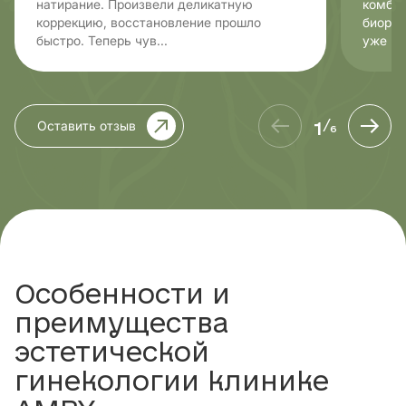
натирание. Произвели деликатную
комбин
коррекцию, восстановление прошло
биорев
быстро. Теперь чув...
уже че
1
Оставить отзыв
/
6
Особенности и
преимущества
эстетической
гинекологии клинике