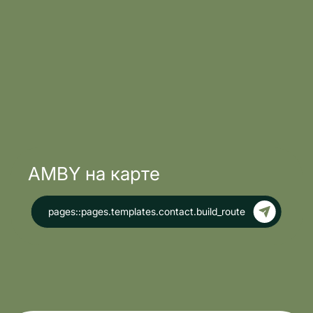
AMBY на карте
pages::pages.templates.contact.build_route