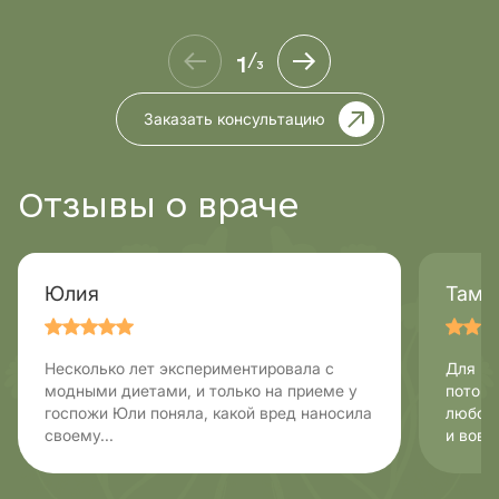
1
/
3
Заказать консультацию
Отзывы о враче
Юлия
Тами
Несколько лет экспериментировала с
Для ме
модными диетами, и только на приеме у
потому
госпожи Юли поняла, какой вред наносила
любой 
своему...
и вовре