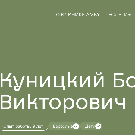
О КЛИНИКЕ AMBY
УСЛУГИ
а для
Медицина для
детей
Куницкий Б
Викторович
Опыт работы:
9 лет
Взрослые
Дети