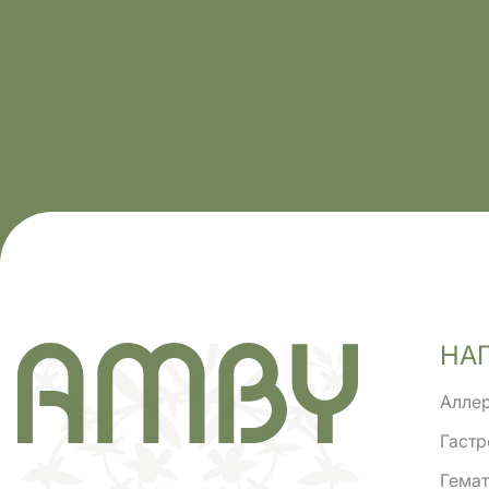
НА
Аллер
Гастр
Гемат