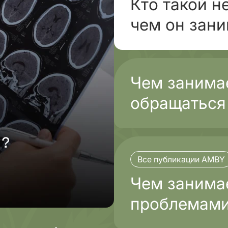
Кто такой н
чем он зан
Чем занимае
обращаться
Все публикации AMBY
Чем занимае
проблемами
проходит л