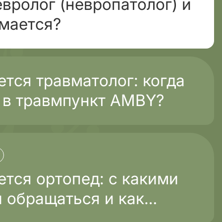
евролог (невропатолог) и
имается?
тся травматолог: когда
 в травмпункт AMBY?
тся ортопед: с какими
 обращаться и как
ечение?