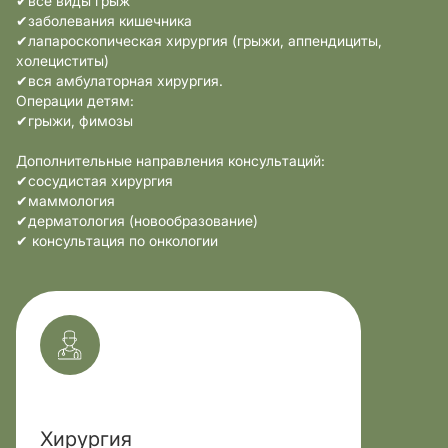
✔все виды грыж
✔заболевания кишечника
✔лапароскопическая хирургия (грыжи, аппендициты,
холециститы)
✔вся амбулаторная хирургия.
Операции детям:
✔грыжи, фимозы
Дополнительные направления консультаций:
✔сосудистая хирургия
✔маммология
✔дерматология (новообразование)
✔ консультация по онкологии
Хирургия