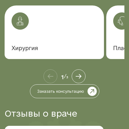
Хирургия
Плас
1
/
3
Заказать консультацию
Отзывы о враче