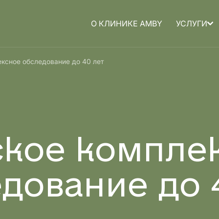
О КЛИНИКЕ AMBY
УСЛУГИ
а для
Медицина для
ксное обследование до 40 лет
детей
кое компле
дование до 