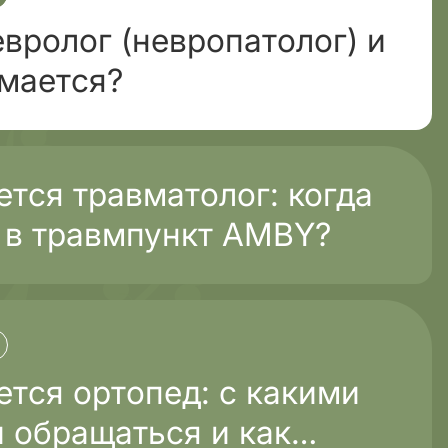
евролог (невропатолог) и
имается?
тся травматолог: когда
 в травмпункт AMBY?
тся ортопед: с какими
 обращаться и как