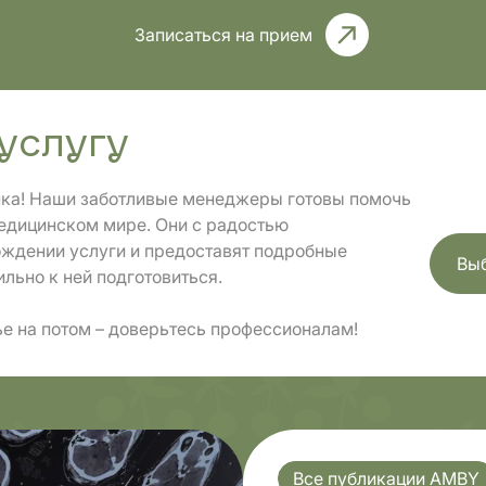
Записаться на прием
Комплексные
стика
обследования
услугу
нка! Наши заботливые менеджеры готовы помочь
едицинском мире. Они с радостью
ождении услуги и предоставят подробные
Выб
льно к ней подготовиться.
е на потом – доверьтесь профессионалам!
Все публикации AMBY