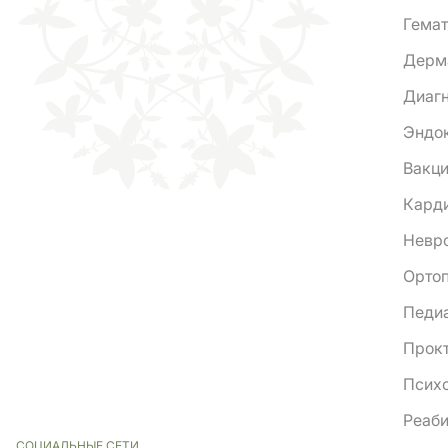
Гемат
Дерм
Диаг
Эндо
Вакц
Кард
Невр
Ортоп
Педи
Прок
Псих
Реаби
СОЦИАЛЬНЫЕ СЕТИ