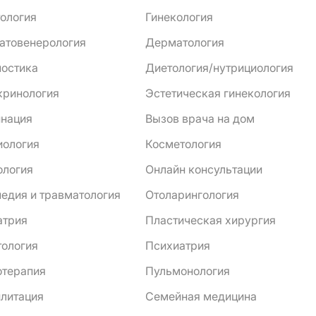
ология
Гинекология
атовенерология
Дерматология
ностика
Диетология/нутрициология
кринология
Эстетическая гинекология
инация
Вызов врача на дом
иология
Косметология
ология
Онлайн консультации
едия и травматология
Отоларингология
атрия
Пластическая хирургия
тология
Психиатрия
отерапия
Пульмонология
литация
Семейная медицина