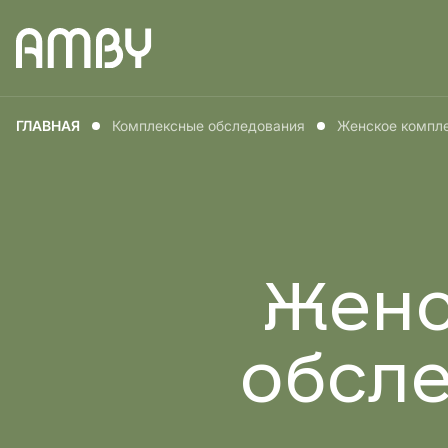
Медицина для
Медицин
ГЛАВНАЯ
Комплексные обследования
Женское компле
мужчин
женщин
Женс
обсле