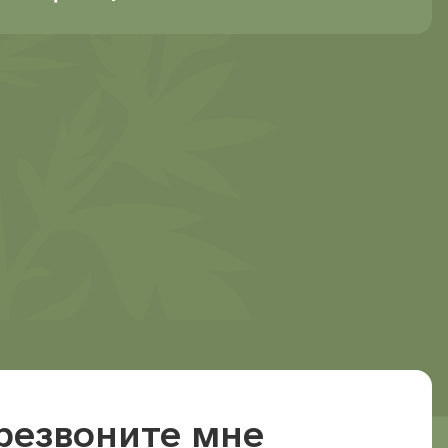
ечение?
резвоните мне