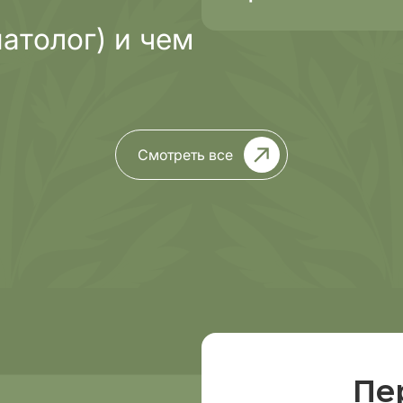
проходит л
атолог) и чем
Смотреть все
Пе