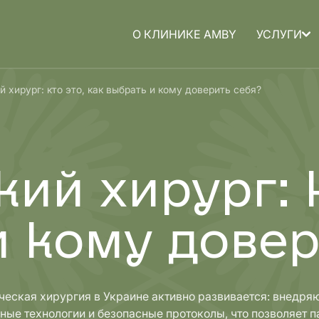
О КЛИНИКЕ AMBY
УСЛУГИ
а для
Медицина для
 хирург: кто это, как выбрать и кому доверить себя?
детей
ий хирург: к
и кому довер
еская хирургия в Украине активно развивается: внедря
ые технологии и безопасные протоколы, что позволяет 