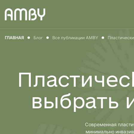
Медицина для
Медицин
ГЛАВНАЯ
Блог
Все публикации AMBY
Пластический
мужчин
женщин
Пластическ
выбрать 
Современная пластич
минимально инвазивн