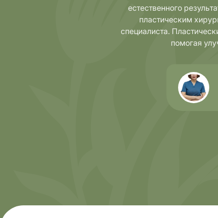
естественного результ
пластическим хирур
специалиста. Пластическ
помогая улу
Направления
Диагно