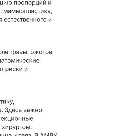
ацию пропорций и
, маммопластика,
я естественного и
ле травм, ожогов,
натомические
т риски и
тику,
. Здесь важно
ъекционные
 хирургом,
ица и тела. В AMBY