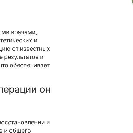
ыми врачами,
тетических и
цию от известных
 результатов и
что обеспечивает
операции он
восстановлении и
в и общего