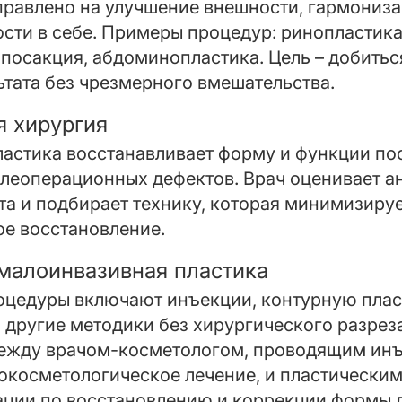
правлено на улучшение внешности, гармониз
сти в себе. Примеры процедур: ринопластика
посакция, абдоминопластика. Цель – добитьс
тата без чрезмерного вмешательства.
я хирургия
астика восстанавливает форму и функции пос
леоперационных дефектов. Врач оценивает а
а и подбирает технику, которая минимизируе
ое восстановление.
малоинвазивная пластика
цедуры включают инъекции, контурную плас
другие методики без хирургического разреза
между врачом-косметологом, проводящим ин
окосметологическое лечение, и пластическим
ии по восстановлению и коррекции формы л