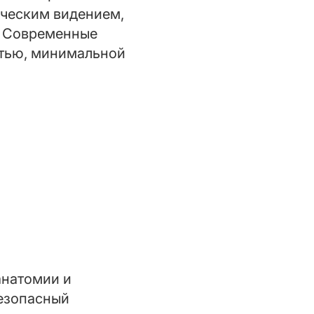
ическим видением,
. Современные
стью, минимальной
анатомии и
безопасный