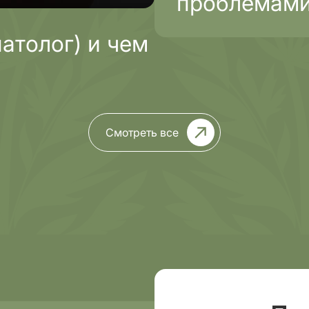
проблемами
проходит л
атолог) и чем
Смотреть все