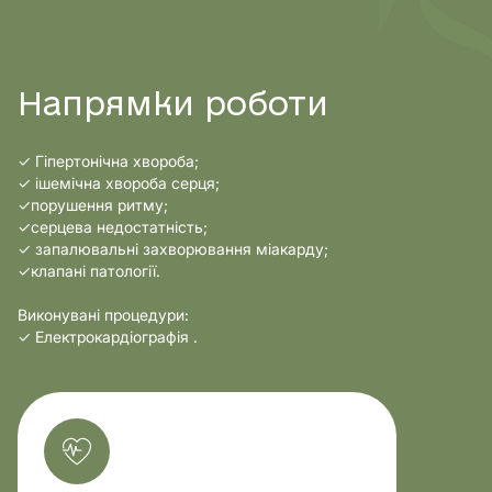
Напрямки роботи
✓ Гіпертонічна хвороба;
✓ ішемічна хвороба серця;
✓порушення ритму;
✓серцева недостатність;
✓ запалювальні захворювання міакарду;
✓клапані патології.
Виконувані процедури:
✓ Електрокардіографія .