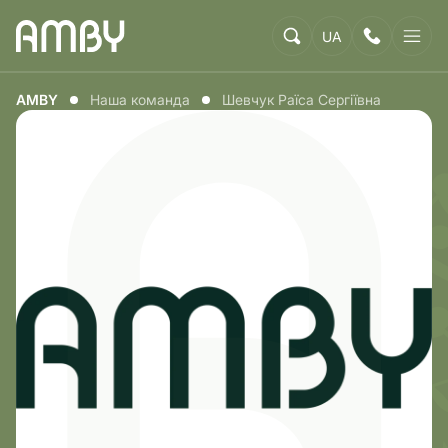
UA
AMBY
Наша команда
Шевчук Раїса Сергіївна