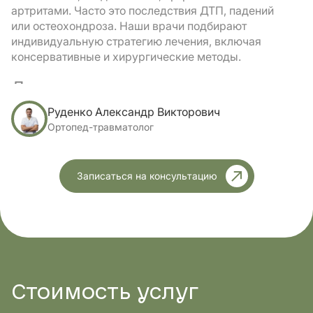
артритами. Часто это последствия ДТП, падений
или остеохондроза. Наши врачи подбирают
индивидуальную стратегию лечения, включая
консервативные и хирургические методы.
Дети и подростки
У детей и подростков причинами обращения
Руденко Александр Викторович
являются нарушения осанки, плоскостопие,
Ортопед-травматолог
дисплазия тазобедренных суставов, косолапость и
другие врожденные аномалии. Консультация
ортопеда хирурга помогает определить, когда
Записаться на консультацию
следует проводить профилактические мероприятия
или лечение, а также выбрать коррекционные
методы на раннем этапе.
Стоимость
услуг