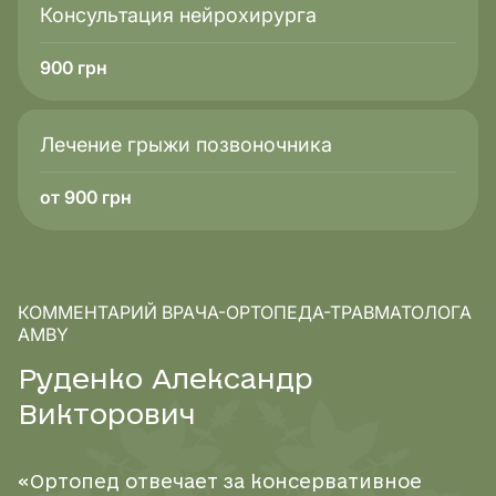
Консультация нейрохирурга
900
грн
Лечение грыжи позвоночника
от 900 грн
КОММЕНТАРИЙ ВРАЧА-ОРТОПЕДА-ТРАВМАТОЛОГА
AMBY
Р
у
д
е
н
к
о
А
л
е
к
с
а
н
д
р
В
и
к
т
о
р
о
в
и
ч
«Ортопед отвечает за консервативное