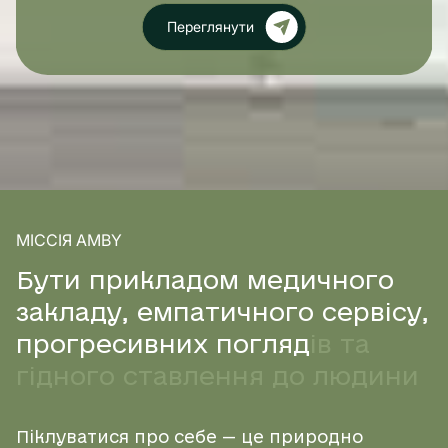
Переглянути
Кардіологія
Косметологія
Неврологія
Онлайн консультації
МІССІЯ AMBY
Б
у
т
и
п
р
и
к
л
а
д
о
м
м
е
д
и
ч
н
о
г
о
Ортопедія та травматологія
з
а
к
л
а
д
у
,
е
м
п
а
т
и
ч
н
о
г
о
с
е
р
в
і
с
у
,
п
р
о
г
р
е
с
и
в
н
и
х
п
о
г
л
я
д
і
в
т
а
Отоларингологія
г
і
д
н
о
г
о
с
т
а
в
л
е
н
н
я
д
о
л
ю
д
и
н
и
Педіатрія
Піклуватися про себе — це природно