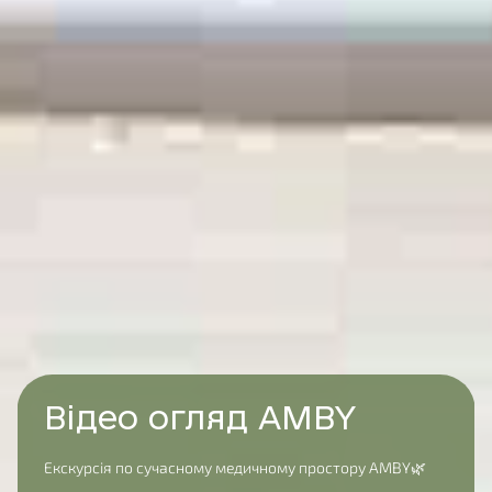
Дерматовенерологія
Дерматологія
Діагностика
Дієтологія/нутріціологія
Ендокринологія
Естетична гінекологія
Вакцинація
Відео огляд AMBY
Екскурсія по сучасному медичному простору AMBY🌿
Виклик лікаря додому