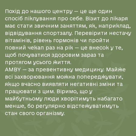
Пластична хірургія
Похід до нашого центру — це ще один
спосіб піклування про себе. Візит до лікаря
має стати звичним заняттям, як, наприклад,
Проктологія
відвідування спортзалу. Перевірити нестачу
вітамінів, рівень гормонів чи пройти
повний чекап раз на рік — це внесок у те,
Психіатрія
щоб почуватися здоровим зараз та
протягом усього життя.
Психотерапія
AMBY — за превентивну медицину. Майже
всі захворювання можна попереджувати,
якщо вчасно виявляти негативні зміни та
Пульмонологія
працювати з цим. Віримо, що у
майбутньому люди хворітимуть набагато
Реабілітація
менше, бо регулярно відстежуватимуть
стан свого організму.
Сімейна медицина