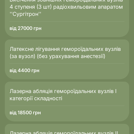
4 ступеня (3 шт) радіохвильовим апаратом
''Сургітрон''
від 27000 грн
Латексне лігування гемороїдальних вузлів
(за вузол) (без урахування анестезії)
від 4400 грн
Лазерна абляція гемороїдальних вузлів I
категорії складності
від 18500 грн
Лазерна абляція гемороїдальних вузлів IІ