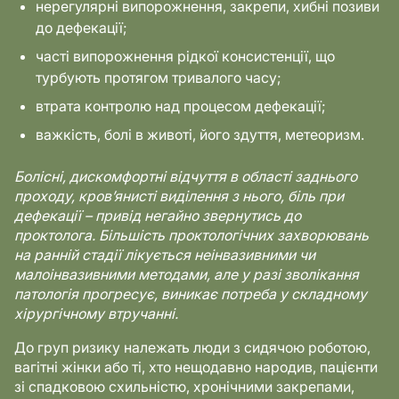
нерегулярні випорожнення, закрепи, хибні позиви
до дефекації;
часті випорожнення рідкої консистенції, що
турбують протягом тривалого часу;
втрата контролю над процесом дефекації;
важкість, болі в животі, його здуття, метеоризм.
Болісні, дискомфортні відчуття в області заднього
проходу, кров’янисті виділення з нього, біль при
дефекації – привід негайно звернутись до
проктолога. Більшість проктологічних захворювань
на ранній стадії лікується неінвазивними чи
малоінвазивними методами, але у разі зволікання
патологія прогресує, виникає потреба у складному
хірургічному втручанні.
До груп ризику належать люди з сидячою роботою,
вагітні жінки або ті, хто нещодавно народив, пацієнти
зі спадковою схильністю, хронічними закрепами,