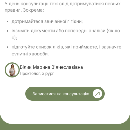
У день консультації теж слід дотримуватися певних
правил. Зокрема:
дотримайтеся звичайної гігієни;
візьміть документи або попередні аналізи (якщо
є);
підготуйте список ліків, які приймаєте, і зазначте
супутні хвороби.
Білик Марина В'ячеславівна
Прийом триває 20–40 хвилин. Лікар пояснить
кожен етап, відповість на питання й обговорить
Проктолог, хірург
подальший план дій.
Якщо ви хвилюєтеся перед першим візитом – це
Записатися на консультацію
нормально. У центрі AMBY усе зроблено для того,
щоб навіть делікатна консультація проктолога
приватна пройшла комфортно і без тривоги.
Підготовка проста: дотримання гігієни, легка їжа
напередодні, за потреби – клізма або свічка (лише