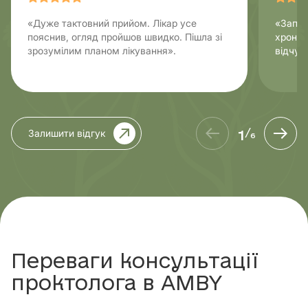
«Дуже тактовний прийом. Лікар усе
«Запис
пояснив, огляд пройшов швидко. Пішла зі
хроніч
зрозумілим планом лікування».
відчув
1
Залишити відгук
/
6
Переваги консультації
проктолога в AMBY