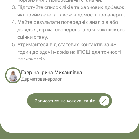
Підготуйте список ліків та харчових добавок,
які приймаєте, а також відомості про алергії.
Майте результати попередніх аналізів або
довідок дерматовенеролога для комплексної
оцінки стану.
Утримайтеся від статевих контактів за 48
годин до здачі мазків на ІПСШ для точності
результатів.
Підготуйте список питань для лікаря, щоб не
Гавріна Ірина Михайлівна
пропустити важливі моменти під час
Дерматовенеролог
консультації.
Для онлайн запису на прийом до венеролога
забезпечте гарне освітлення та чіткі фото
Записатися на консультацію
уражень – це дозволить точно оцінити стан
шкіри та визначити подальший план лікування.
Дотримання цих простих правил допоможе
венерологу в Дніпрі швидко і точно оцінити Ваш
стан та призначити ефективне лікування, а Вам –