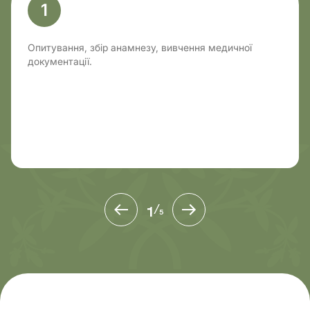
1
Опитування, збір анамнезу, вивчення медичної
документації.
1
/
5