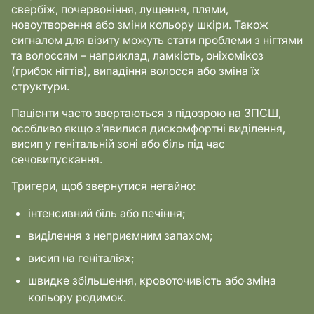
свербіж, почервоніння, лущення, плями,
новоутворення або зміни кольору шкіри. Також
сигналом для візиту можуть стати проблеми з нігтями
та волоссям – наприклад, ламкість, оніхомікоз
(грибок нігтів), випадіння волосся або зміна їх
структури.
Пацієнти часто звертаються з підозрою на ЗПСШ,
особливо якщо з’явилися дискомфортні виділення,
висип у генітальній зоні або біль під час
сечовипускання.
Тригери, щоб звернутися негайно:
інтенсивний біль або печіння;
виділення з неприємним запахом;
висип на геніталіях;
швидке збільшення, кровоточивість або зміна
кольору родимок.