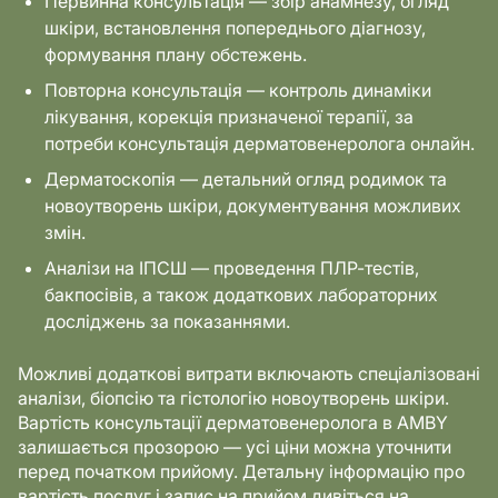
Первинна консультація
— збір анамнезу, огляд
шкіри, встановлення попереднього діагнозу,
формування плану обстежень.
Повторна консультація
— контроль динаміки
лікування, корекція призначеної терапії, за
потреби консультація дерматовенеролога онлайн.
Дерматоскопія
— детальний огляд родимок та
новоутворень шкіри, документування можливих
змін.
Аналізи на ІПСШ
— проведення ПЛР-тестів,
бакпосівів, а також додаткових лабораторних
досліджень за показаннями.
Можливі додаткові витрати включають спеціалізовані
аналізи, біопсію та гістологію новоутворень шкіри.
Вартість консультації дерматовенеролога в AMBY
залишається прозорою — усі ціни можна уточнити
перед початком прийому. Детальну інформацію про
вартість послуг і запис на прийом дивіться на