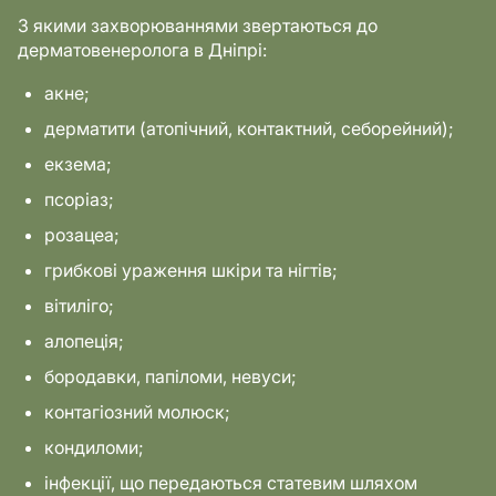
З якими захворюваннями звертаються до
дерматовенеролога в Дніпрі:
акне;
дерматити (атопічний, контактний, себорейний);
екзема;
псоріаз;
розацеа;
грибкові ураження шкіри та нігтів;
вітиліго;
алопеція;
бородавки, папіломи, невуси;
контагіозний молюск;
кондиломи;
інфекції, що передаються статевим шляхом