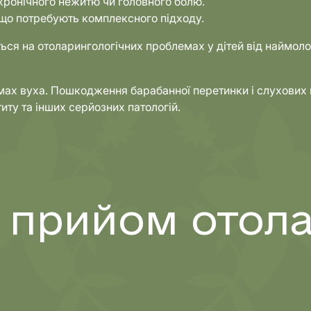
хронічного нежитю чи головного болю.
, що потребують комплексного підходу.
ся на отоларингологічних проблемах у дітей від наймол
мах вуха. Пошкодження барабанної перетинки і слухових 
ту та інших серйозних патологій.
 прийом отола