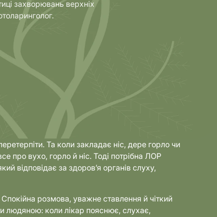
тиці захворювань верхніх
отоларинголог.
еретерпіти. Та коли закладає ніс, дере горло чи
все про вухо, горло й ніс. Тоді потрібна ЛОР
кий відповідає за здоров’я органів слуху,
. Спокійна розмова, уважне ставлення й чіткий
ти людяною: коли лікар пояснює, слухає,