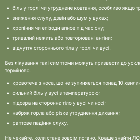
біль у горлі чи утруднене ковтання, особливо якщо 
зниження слуху, дзвін або шум у вухах;
хропіння чи епізоди апное під час сну;
тривалий нежить або повторювані ангіни;
відчуття стороннього тіла у горлі чи вусі.
Без лікування такі симптоми можуть призвести до усклад
терміново:
кровотеча з носа, що не зупиняється понад 10 хвили
сильний біль у вусі з температурою;
підозра на стороннє тіло у вусі чи носі;
набряк горла або різке утруднення дихання;
раптове падіння слуху.
Не чекайте, коли стане зовсім погано. Краще знайти ЛО