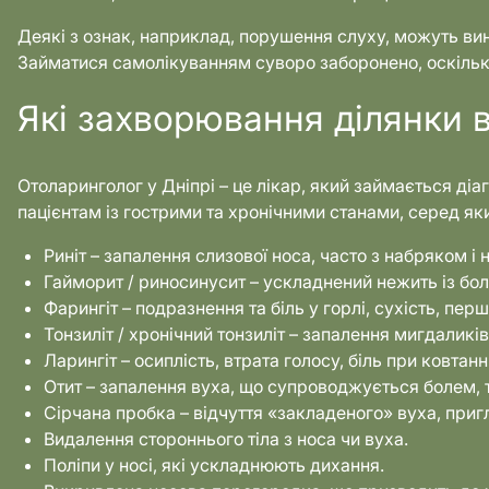
Деякі з ознак, наприклад, порушення слуху, можуть вин
Займатися самолікуванням суворо заборонено, оскільки
Які захворювання ділянки в
Отоларинголог у Дніпрі – це лікар, який займається ді
пацієнтам із гострими та хронічними станами, серед як
Риніт – запалення слизової носа, часто з набряком і
Гайморит / риносинусит – ускладнений нежить із боле
Фарингіт – подразнення та біль у горлі, сухість, перш
Тонзиліт / хронічний тонзиліт – запалення мигдалик
Ларингіт – осиплість, втрата голосу, біль при ковтанні
Отит – запалення вуха, що супроводжується болем,
Сірчана пробка – відчуття «закладеного» вуха, приг
Видалення стороннього тіла з носа чи вуха.
Поліпи у носі, які ускладнюють дихання.