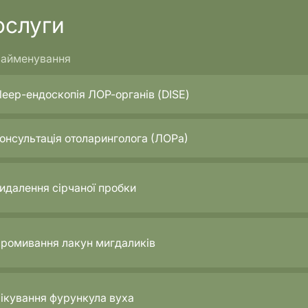
ослуги
айменування
leep-ендоскопія ЛОР-органів (DISE)
онсультація отоларинголога (ЛОРа)
идалення сірчаної пробки
ромивання лакун мигдаликів
ікування фурункула вуха