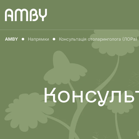
Медицина для
Медицин
AMBY
Напрямки
Консультація отоларинголога (ЛОРа)
чоловіків
жінок
Консуль