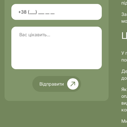
пі
За
мо
Ц
У 
по
Де
до
Відправити
Як
оп
ви
ко
Ми