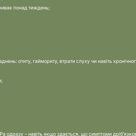
триває понад тиждень;
нень: отиту, гаймориту, втрати слуху чи навіть хронічног
н;
Ра одразу – навіть якщо здається, що симптоми дріб’язков