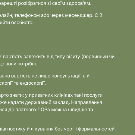
нарешті розібратися зі своїм здоров’ям.
нлайн, телефоном або через месенджер. Є й
ийти особисто.
 вартість залежить від типу візиту (первинний чи
о вони потрібні.
ано вартість не лише консультації, а й
копії та ендоскопії.
то знати: у приватних клініках такі послуги
оже надати державний заклад. Направлення
тися до платного ЛОРа можна швидше та
агностику й лікування без черг і формальностей.