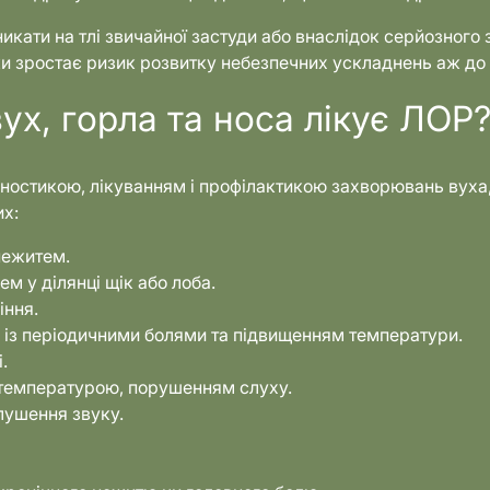
икати на тлі звичайної застуди або внаслідок серйозного
 зростає ризик розвитку небезпечних ускладнень аж до п
ух, горла та носа лікує ЛОР
агностикою, лікуванням і профілактикою захворювань вуха,
их:
 нежитем.
м у ділянці щік або лоба.
іння.
ів із періодичними болями та підвищенням температури.
.
 температурою, порушенням слуху.
лушення звуку.