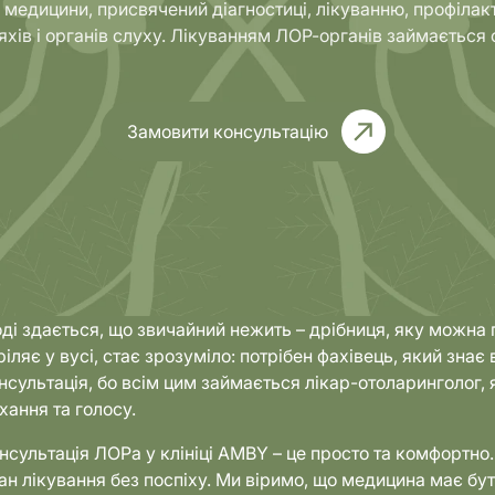
л медицини, присвячений діагностиці, лікуванню, профілак
хів і органів слуху. Лікуванням ЛОР-органів займається 
Комплексні
тика
обстеження
Замовити консультацію
оді здається, що звичайний нежить – дрібниця, яку можна п
ріляє у вусі, стає зрозуміло: потрібен фахівець, який знає 
нсультація, бо всім цим займається лікар-отоларинголог, я
хання та голосу.
нсультація ЛОРа у клініці AMBY – це просто та комфортно
ан лікування без поспіху. Ми віримо, що медицина має бу