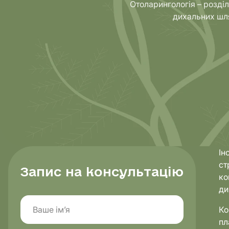
Отоларингологія – розді
дихальних шля
Напрямки
Діагнос
Ін
ст
Запис на консультацію
ко
ди
Ко
пл