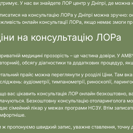
дтримує. У нас ви знайдете ЛОР центр у Дніпрі, де можна 
писатися на консультацію ЛОРа у Дніпрі можна зручно: о
жливість онлайн консультації ЛОРа, якщо немає змоги пр
іни на консультацію ЛОРа
приватній медицині прозорість – це частина довіри. У AMBY
вторний), обсягу діагностики та додаткових процедур, якщ
тальний прайс можна переглянути у розділі Ціни. Там вказ
сліджень: аудіометрії, тимпанометрії, риноскопії, ларингос
що вас цікавить консультація ЛОР онлайн безкоштовно, вар
лачуються. Безкоштовну консультацію отоларинголога м
дає сімейний лікар у межах програми НСЗУ. Втім записа
мфортніше.
 ж пропонуємо швидкий запис, уважне ставлення, точну ді