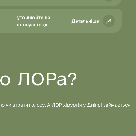
уточнюйте на
Детальніше
консультації
до ЛОРа?
 чи втрати голосу. А ЛОР хірургія у Дніпрі займається