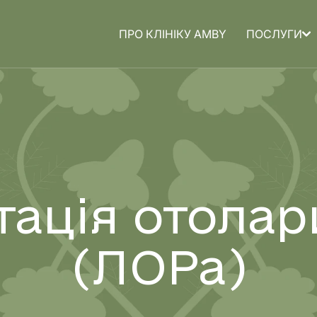
ПРО КЛІНІКУ AMBY
ПОСЛУГИ
а для
Медицина для
дітей
тація отолар
(ЛОРа)