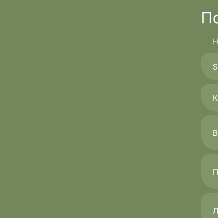
П
Н
S
К
В
П
Л