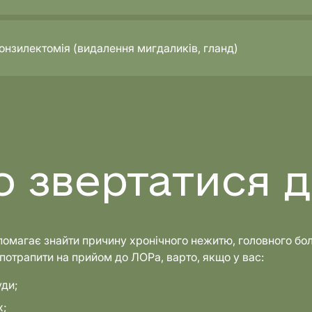
онзилектомія (видалення мигдаликів, гланд)
о звертатися 
омагає знайти причину хронічного нежитю, головного болю
потрапити на прийом до ЛОРа, варто, якщо у вас:
уди;
х;