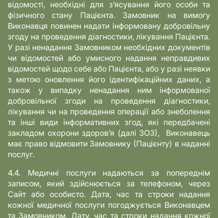
відомості, необхідні для з’ясування його особи та
фізичного стану Пацієнта. Замовник на вимогу
Виконавця повинен надати інформовану добровільну
згоду на проведення діагностики, лікування Пацієнта.
У разі ненадання Замовником необхідних документів
чи відомостей або умисного надання неправдивих
відомостей щодо себе або Пацієнта, або у разі неявки
з метою оновлення його ідентифікаційних даних, а
також у випадку ненадання ним інформованої
добровільної згоди на проведення діагностики,
лікування чи на проведення операції або знеболення
та інші види інформативних згод, які передбачені
закладом охорони здоров’я (далі ЗОЗ), Виконавець
має право відмовити Замовнику (Пацієнту) в наданні
послуг.
4.4. Медичні послуги надаються за попереднім
записом, який здійснюється за телефоном, через
Сайт або особисто. Дата, час та строки надання
кожної медичної послуги погоджується Виконавцем
та Замовником. Дату, час та строки надання кожної