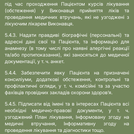
під час проходження Пацієнтом курсів лікування
(обстеження) у Виконавця прийняття ліків та
проведення медичних втручань, які не узгоджені з
лікуючим лікарем Виконавця.
5.4.3. Надати правдиві біографічні (персональні) та
адресні дані свої та Пацієнта, та інформацію для
анамнезу (в тому числі про наявні алергічні реакції
та/або протипоказання), які заносяться до медичної
документації, у т. ч. анкет.
5.4.4. Забезпечити явку Пацієнта на призначені
консиліуми, додаткові обстеження, контрольні та
профілактичні огляди, у т. ч. комісійні та за участю
фахівців провідних закладів охорони здоров’я.
5.4.5. Підписати від імені та в інтересах Пацієнта всі
необхідні медично-правові документи, у т. ч.
узгоджений План лікування, Інформовану згоду на
медичні втручання, Інформативну згоду на
проведення лікування та діагностики тощо.