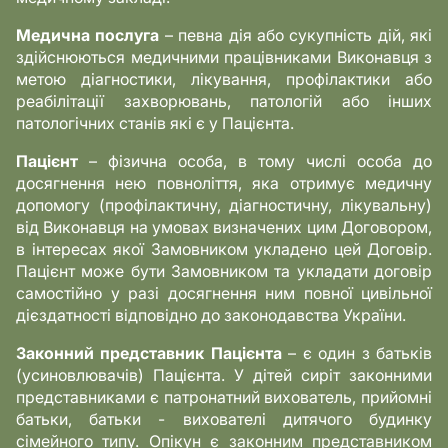
Медична послуга
– певна дія або сукупність дій, які
здійснюються медичними працівниками Виконавця з
метою діагностики, лікування, профілактики або
реабілітації захворювань, патологій або інших
патологічних станів які є у Пацієнта.
Пацієнт
– фізична особа, в тому числі особа до
досягнення нею повноліття, яка отримує медичну
допомогу (профілактичну, діагностичну, лікувальну)
від Виконавця на умовах визначених цим Договором,
в інтересах якої Замовником укладено цей Договір.
Пацієнт може бути Замовником та укладати договір
самостійно у разі досягнення ним повної цивільної
дієздатності відповідно до законодавства України.
Законний представник Пацієнта
– є один з батьків
(усиновлювачів) Пацієнта. У дітей сиріт законними
представниками є патронатний вихователь, прийомні
батьки, батьки - вихователі дитячого будинку
сімейного типу. Опікун є законним представником