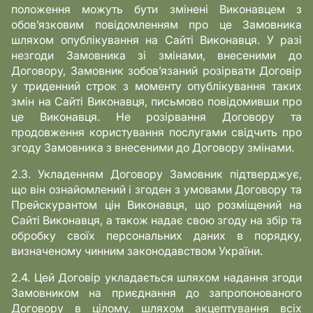
положення можуть бути змінені Виконавцем з
обов’язковим повідомленням про це Замовника
шляхом опублікування на Сайті Виконавця. У разі
незгоди Замовника зі змінами, внесеними до
Договору, Замовник зобов’язаний розірвати Договір
у триденний строк з моменту опублікування таких
змін на Сайті Виконавця, письмово повідомивши про
це Виконавця. Не розірвання Договору та
продовження користування послугами свідчить про
згоду Замовника з внесеними до Договору змінами.
2.3. Укладенням Договору Замовник підтверджує,
що він ознайомлений і згоден з умовами Договору та
Прейскурантом цін Виконавця, що розміщений на
Сайті Виконавця, а також надає свою згоду на збір та
обробку своїх персональних даних в порядку,
визначеному чинним законодавством України.
2.4. Цей Договір укладається шляхом надання згоди
Замовником на приєднання до запропонованого
Договору в цілому, шляхом акцептування всіх