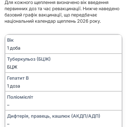
Для кожного щеплення визначено вік введення
первинних доз та час ревакцинації. Нижче наведено
базовий графік вакцинації, що передбачає
національний календар щеплень 2026 року.
Вік
1 доба
Туберкульоз (БЦЖ)
БЦЖ
Гепатит B
1 доза
Поліомієліт
–
Дифтерія, правець, кашлюк (АКДП/АДП)
–