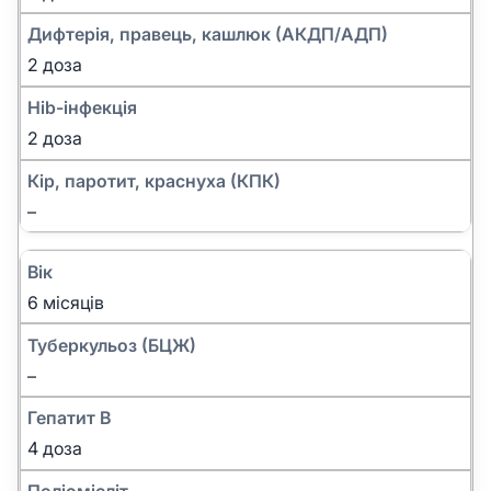
Дифтерія, правець, кашлюк (АКДП/АДП)
2 доза
Hib-інфекція
2 доза
Кір, паротит, краснуха (КПК)
–
Вік
6 місяців
Туберкульоз (БЦЖ)
–
Гепатит B
4 доза