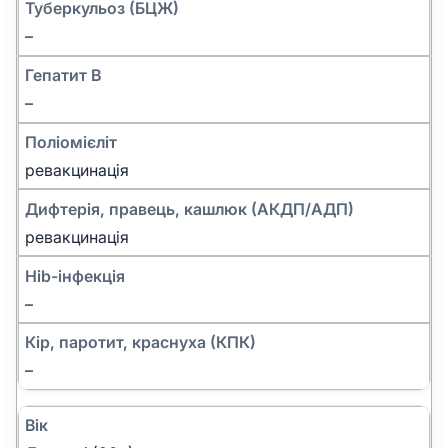
Туберкульоз (БЦЖ)
–
Гепатит B
–
Поліомієліт
ревакцинація
Дифтерія, правець, кашлюк (АКДП/АДП)
ревакцинація
Hib-інфекція
–
Кір, паротит, краснуха (КПК)
–
Вік