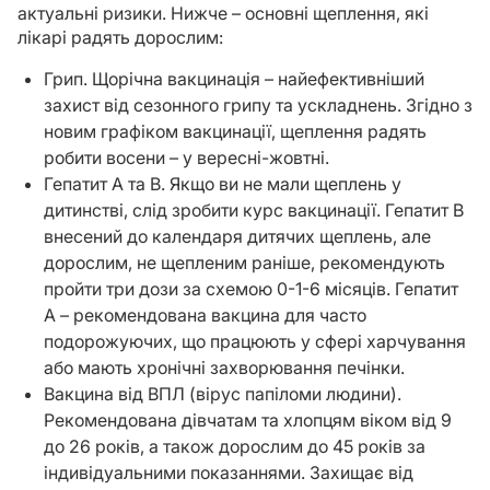
актуальні ризики. Нижче – основні щеплення, які
лікарі радять дорослим:
Грип. Щорічна вакцинація – найефективніший
захист від сезонного грипу та ускладнень. Згідно з
новим графіком вакцинації, щеплення радять
робити восени – у вересні-жовтні.
Гепатит А та В. Якщо ви не мали щеплень у
дитинстві, слід зробити курс вакцинації. Гепатит В
внесений до календаря дитячих щеплень, але
дорослим, не щепленим раніше, рекомендують
пройти три дози за схемою 0-1-6 місяців. Гепатит
А – рекомендована вакцина для часто
подорожуючих, що працюють у сфері харчування
або мають хронічні захворювання печінки.
Вакцина від ВПЛ (вірус папіломи людини).
Рекомендована дівчатам та хлопцям віком від 9
до 26 років, а також дорослим до 45 років за
індивідуальними показаннями. Захищає від