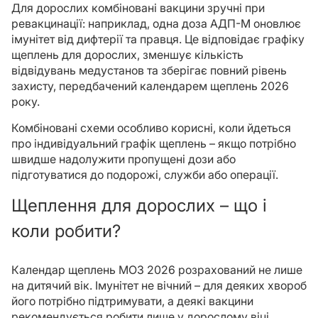
Для дорослих комбіновані вакцини зручні при
ревакцинації: наприклад, одна доза АДП-М оновлює
імунітет від дифтерії та правця. Це відповідає графіку
щеплень для дорослих, зменшує кількість
відвідувань медустанов та зберігає повний рівень
захисту, передбачений календарем щеплень 2026
року.
Комбіновані схеми особливо корисні, коли йдеться
про індивідуальний графік щеплень – якщо потрібно
швидше надолужити пропущені дози або
підготуватися до подорожі, служби або операції.
Щеплення для дорослих – що і
коли робити?
Календар щеплень МОЗ 2026 розрахований не лише
на дитячий вік. Імунітет не вічний – для деяких хвороб
його потрібно підтримувати, а деякі вакцини
рекомендується робити лише у дорослому віці.