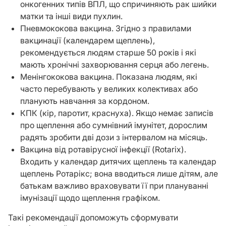
онкогенних типів ВПЛ, що спричиняють рак шийки
матки та інші види пухлин.
Пневмококова вакцина. Згідно з правилами
вакцинації (календарем щеплень),
рекомендується людям старше 50 років і які
мають хронічні захворювання серця або легень.
Менінгококова вакцина. Показана людям, які
часто перебувають у великих колективах або
планують навчання за кордоном.
КПК (кір, паротит, краснуха). Якщо немає записів
про щеплення або сумнівний імунітет, дорослим
радять зробити дві дози з інтервалом на місяць.
Вакцина від ротавірусної інфекції (Rotarix).
Входить у календар дитячих щеплень та календар
щеплень Ротарікс; вона вводиться лише дітям, але
батькам важливо враховувати її при плануванні
імунізації щодо щеплення графіком.
Такі рекомендації допоможуть сформувати