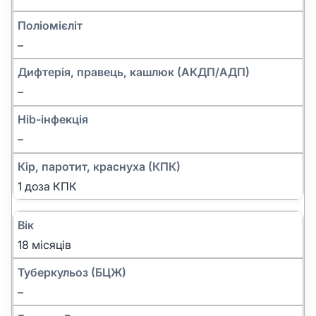
Поліомієліт
–
Дифтерія, правець, кашлюк (АКДП/АДП)
–
Hib-інфекція
–
Кір, паротит, краснуха (КПК)
1 доза КПК
Вік
18 місяців
Туберкульоз (БЦЖ)
–