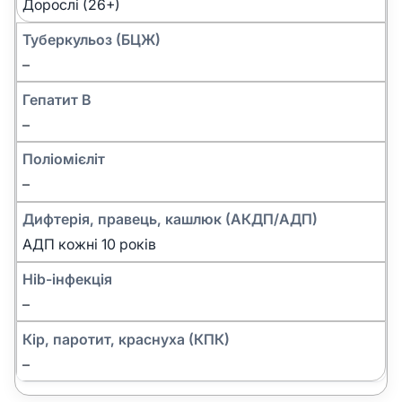
Дорослі (26+)
Туберкульоз (БЦЖ)
–
Гепатит B
–
Поліомієліт
–
Дифтерія, правець, кашлюк (АКДП/АДП)
АДП кожні 10 років
Hib-інфекція
–
Кір, паротит, краснуха (КПК)
–