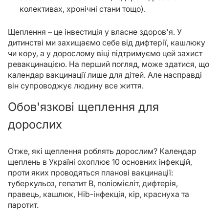
колективах, хронічні стани тощо).
Щеплення – це інвестиція у власне здоров'я. У
дитинстві ми захищаємо себе від дифтерії, кашлюку
чи кору, а у дорослому віці підтримуємо цей захист
ревакцинацією. На перший погляд, може здатися, що
календар вакцинації лише для дітей. Але насправді
він супроводжує людину все життя.
Обов'язкові щеплення для
дорослих
Отже, які щеплення роблять дорослим? Календар
щеплень в Україні охоплює 10 основних інфекцій,
проти яких проводяться планові вакцинації:
туберкульоз, гепатит B, поліомієліт, дифтерія,
правець, кашлюк, Hib-інфекція, кір, краснуха та
паротит.