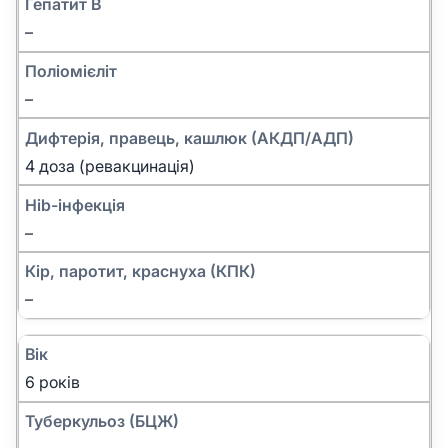
Гепатит B
–
Поліомієліт
–
Дифтерія, правець, кашлюк (АКДП/АДП)
4 доза (ревакцинація)
Hib-інфекція
–
Кір, паротит, краснуха (КПК)
–
Вік
6 років
Туберкульоз (БЦЖ)