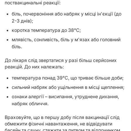
поствакцинальні реакції:
біль, почервоніння або набряк у місці ін'єкції (до
2-3 днів);
коротка температура до 38°C;
млявість, сонливість, біль у м'язах або головний
біль.
До лікаря слід звертатися у разі більш серйозних
реакцій. До них належать:
температура понад 39°C, що триває більше доби;
сильний набряк або ущільнення в місці щеплення;
ознаки алергії – висипання, утруднене дихання,
набряк обличчя.
Враховуйте, що в першу добу після вакцинації слід
обмежити фізичні навантаження, не відвідувати
басейн та сауну, стежити за питвом та відпочинком.