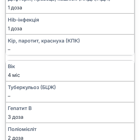
1 доза
Hib-інфекція
1 доза
Кір, паротит, краснуха (КПК)
–
Вік
4 міс
Туберкульоз (БЦЖ)
–
Гепатит B
3 доза
Поліомієліт
2 доза