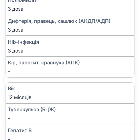
Поліомієліт
3 доза
Дифтерія, правець, кашлюк (АКДП/АДП)
3 доза
Hib-інфекція
3 доза
Кір, паротит, краснуха (КПК)
–
Вік
12 місяців
Туберкульоз (БЦЖ)
–
Гепатит B
–