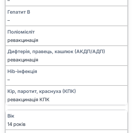
–
Гепатит B
–
Поліомієліт
ревакцинація
Дифтерія, правець, кашлюк (АКДП/АДП)
ревакцинація
Hib-інфекція
–
Кір, паротит, краснуха (КПК)
ревакцинація КПК
Вік
14 років