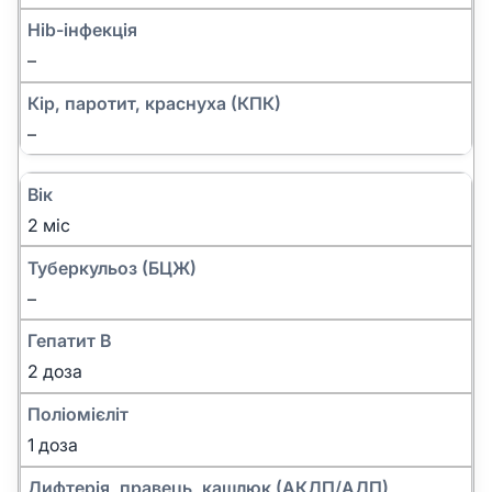
Hib-інфекція
–
Кір, паротит, краснуха (КПК)
–
Вік
2 міс
Туберкульоз (БЦЖ)
–
Гепатит B
2 доза
Поліомієліт
1 доза
Дифтерія, правець, кашлюк (АКДП/АДП)