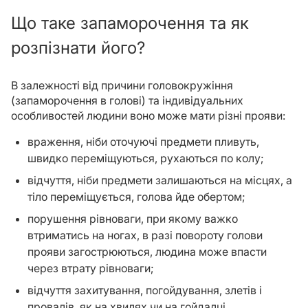
Що таке запаморочення та як
розпізнати його?
В залежності від причини головокружіння
(запаморочення в голові) та індивідуальних
особливостей людини воно може мати різні прояви:
враження, ніби оточуючі предмети пливуть,
швидко переміщуються, рухаються по колу;
відчуття, ніби предмети залишаються на місцях, а
тіло переміщується, голова йде обертом;
порушення рівноваги, при якому важко
втриматись на ногах, в разі повороту голови
прояви загострюються, людина може впасти
через втрату рівноваги;
відчуття захитування, погойдування, злетів і
провалів, як на хвилях чи на гойдалці.