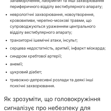
запаморочення, лабіринтит та інші захворювання
периферичного відділу вестибулярного апарату;
неврологічні захворювання, новоутворення,
крововиливи, черепно-мозкові травми, що
супроводжуються ураженням центрального
відділу вестибулярного апарату;
транзиторні ішемічні атаки, інсульт;
серцева недостатність, аритмії, інфаркт міокарда;
синдром хребтової артерії;
анемії;
цукровий діабет;
тривожно-депресивні розлади та деякі інші
психічні захворювання.
Як зрозуміти, що головокружіння
сигналізує про небезпеку для