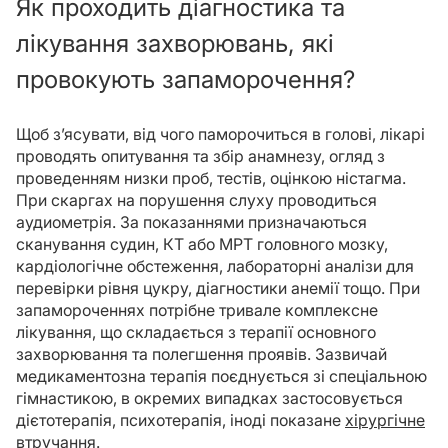
Як проходить діагностика та
лікування захворювань, які
провокують запаморочення?
Щоб з’ясувати, від чого паморочиться в голові, лікарі
проводять опитування та збір анамнезу, огляд з
проведенням низки проб, тестів, оцінкою ністагма.
При скаргах на порушення слуху проводиться
аудиометрія. За показаннями призначаються
сканування судин, КТ або МРТ головного мозку,
кардіологічне обстеження, лабораторні аналізи для
перевірки рівня цукру, діагностики анемії тощо. При
запамороченнях потрібне тривале комплексне
лікування, що складається з терапії основного
захворювання та полегшення проявів. Зазвичай
медикаментозна терапія поєднується зі спеціальною
гімнастикою, в окремих випадках застосовується
дієтотерапія, психотерапія, іноді показане
хірургічне
втручання
.