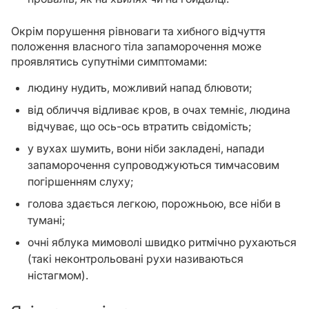
Окрім порушення рівноваги та хибного відчуття
положення власного тіла запаморочення може
проявлятись супутніми симптомами:
людину нудить, можливий напад блювоти;
від обличчя відливає кров, в очах темніє, людина
відчуває, що ось-ось втратить свідомість;
у вухах шумить, вони ніби закладені, напади
запаморочення супроводжуються тимчасовим
погіршенням слуху;
голова здається легкою, порожньою, все ніби в
тумані;
очні яблука мимоволі швидко ритмічно рухаються
(такі неконтрольовані рухи називаються
ністагмом).