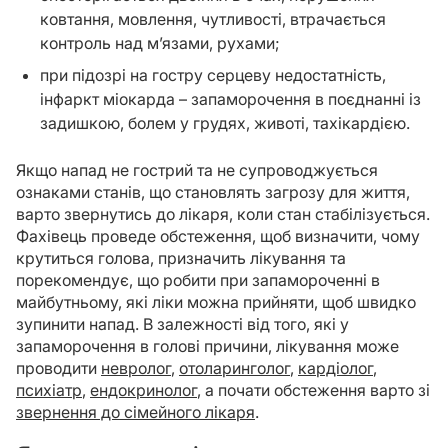
ковтання, мовлення, чутливості, втрачається
контроль над м’язами, рухами;
при підозрі на гостру серцеву недостатність,
інфаркт міокарда – запаморочення в поєднанні із
задишкою, болем у грудях, животі, тахікардією.
Якщо напад не гострий та не супроводжується
ознаками станів, що становлять загрозу для життя,
варто звернутись до лікаря, коли стан стабілізується.
Фахівець проведе обстеження, щоб визначити, чому
крутиться голова, призначить лікування та
порекомендує, що робити при запамороченні в
майбутньому, які ліки можна прийняти, щоб швидко
зупинити напад. В залежності від того, які у
запаморочення в голові причини, лікування може
проводити
невролог
,
отоларинголог
,
кардіолог
,
психіатр
,
ендокринолог
, а почати обстеження варто зі
звернення до сімейного лікаря
.