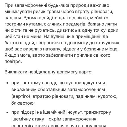
При запамороченні будь-якої природи важливо
мінімізувати ризик травм через втрату рівноваги,
падіння. Вдома відійдіть далі від вікна, меблів з
гострими кутами, скляних предметів, бажано лягти
чи сісти та не рухатись, дивитись в одну точку, доки
цей стан не мине. На вулиці чи в приміщенні, де
багато людей, зверніться по допомогу до оточуючих,
щоб вас вивели з натовпу, відвели у безпечне місце.
Якщо змога, варто забезпечити приплив свіжого
повітря.
Викликати невідкладну допомогу варто:
при гострому нападі, що супроводжується
вираженим обертальним запамороченням
(вертіго), втратою рівноваги, падінням, нудотою,
блювотою;
при підозрі на ішемічний інсульт, транзиторну
ішемічну атаку – окрім запаморочення
спостерігається двоїння в очах, порушення