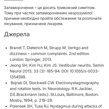
Запаморочення – це досить тривожний симптом.
Тому при частих запамороченнях незрозумілої
причини необхідно пройти обстеження та розпочати
лікування, призначене лікарем.
Джерела
Brandt T, Dieterich M, Strupp M. Vertigo and
dizziness – common complaints. 2nd edition.
London: Springer, 2013.
Jeong SH, Kim HJ, Kim JS. Vestibular neuritis. Semin
Neurol 2013; 33 (3): 185–94. DOI: 10.1055/s-0033-
1354598.
Bojrab DI, Stockwell CW. Electronystagmography
and rotation tests. In: Neurotology. R.K.Jackler,
D.E.Brackmann (еds.). St.Louis, Baltimore, Boston:
Mosby, 1994; p. 219–28.
Polensek SH, Tusa RJ. Nystagmus during attacks of