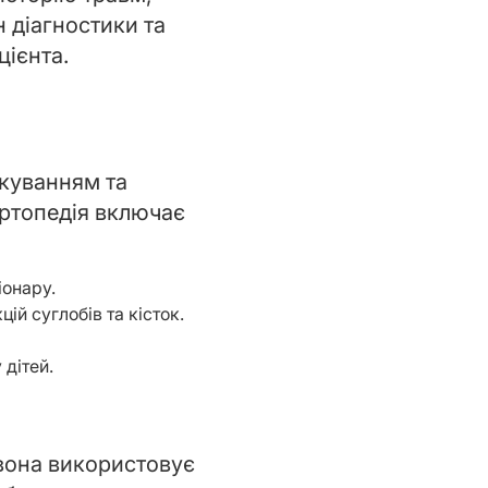
н діагностики та
цієнта.
ікуванням та
ртопедія включає
іонару.
ій суглобів та кісток.
дітей.
 вона використовує