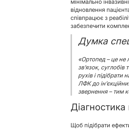
мінімально інвазивні
відновлення пацієнт
співпрацює з реабіл
забезпечити комплек
Думка спец
«Ортопед – це не 
зв’язок, суглобів
рухів і підібрати
ЛФК до ін’єкційних
звернення – тим 
Діагностика 
Щоб підібрати ефект