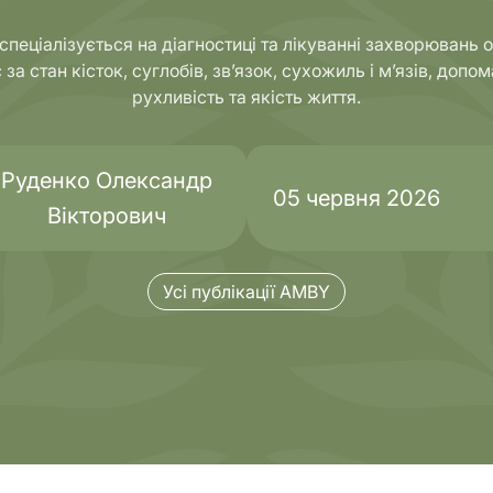
 спеціалізується на діагностиці та лікуванні захворювань
за стан кісток, суглобів, зв’язок, сухожиль і м’язів, допо
Комплексні
рухливість та якість життя.
тика
обстеження
Руденко Олександр
05 червня 2026
Вікторович
Усі публікації AMBY