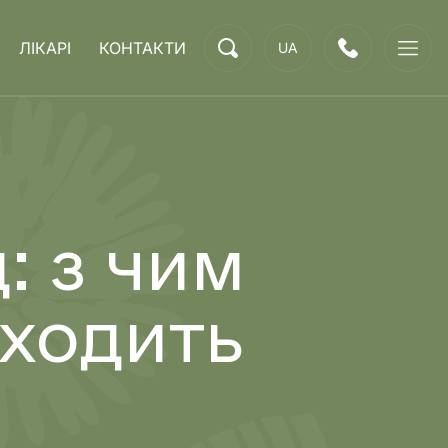
ЛІКАРІ
КОНТАКТИ
UA
: з чим
оходить