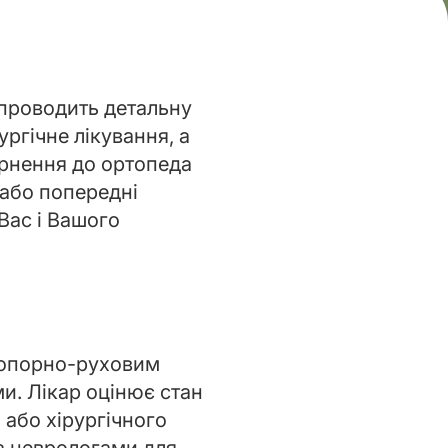
 проводить детальну
ргічне лікування, а
ернення до ортопеда
 або попередні
Вас і Вашого
 опорно-руховим
и. Лікар оцінює стан
 або хірургічного