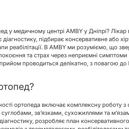
пед у медичному центрі AMBY у Дніпрі? Лікар
 діагностику, підбирає консервативне або хіру
пи реабілітації. В AMBY ми розуміємо, що зв
покоєння та страх через неприємні симптоми
прийом проводиться делікатно, з повагою до 
ртопед?
ності ортопеда включає комплексну роботу з
 суглобами, зв’язками, сухожиллями та м’язам
 діагностику, розробляє план консервативного