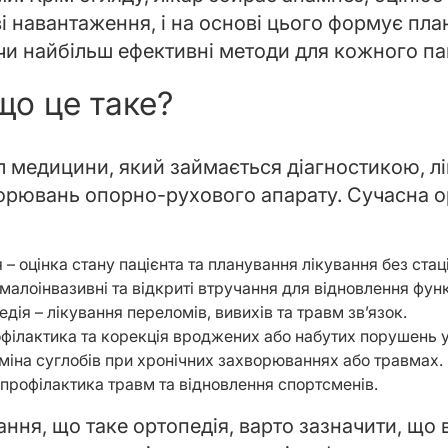
і навантаження, і на основі цього формує пла
чи найбільш ефективні методи для кожного па
що це таке?
іл медицини, який займається діагностикою, л
орювань опорно-рухового апарату. Сучасна о
– оцінка стану пацієнта та планування лікування без стац
малоінвазивні та відкриті втручання для відновлення функц
дія – лікування переломів, вивихів та травм зв’язок.
філактика та корекція вроджених або набутих порушень у 
міна суглобів при хронічних захворюваннях або травмах.
 профілактика травм та відновлення спортсменів.
ання, що таке ортопедія, варто зазначити, що