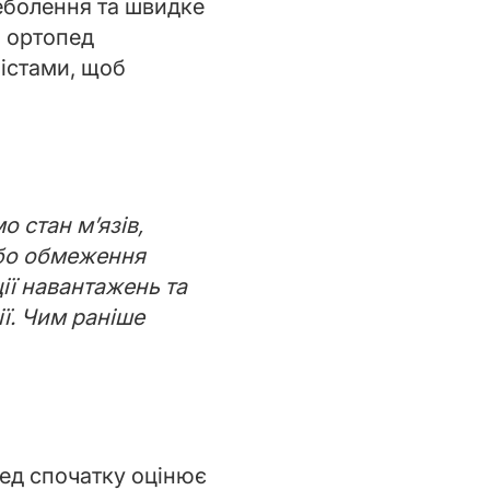
неболення та швидке
и ортопед
лістами, щоб
 стан м’язів,
або обмеження
ції навантажень та
ії. Чим раніше
пед спочатку оцінює