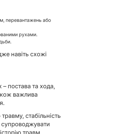
вм, перевантажень або
рюваними рухами.
дьби.
дже навіть схожі
– постава та хода,
Також важлива
я.
 травму, стабільність
ть супроводжувати
історію травм,