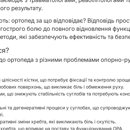
взаємодіє з травматологами, реабілітологами 
ого результату.
ть: ортопед за що відповідає? Відповідь прос
 гострого болю до повного відновлення функц
тоди, які забезпечують ефективність та безпе
ся?
до ортопеда з різними проблемами опорно-ру
ілісності кістки, що потребує фіксації та контролю зрощ
лобових поверхонь, що викликає біль і обмеження руху.
ми, що знижують стабільність суглобів та потребують кон
.
льні та дегенеративні процеси у суглобах, що супроводжу
і.
ативні зміни хребта, які викликають біль і скутість.
 хребта, що впливає на поставу та функціонування ОРА.