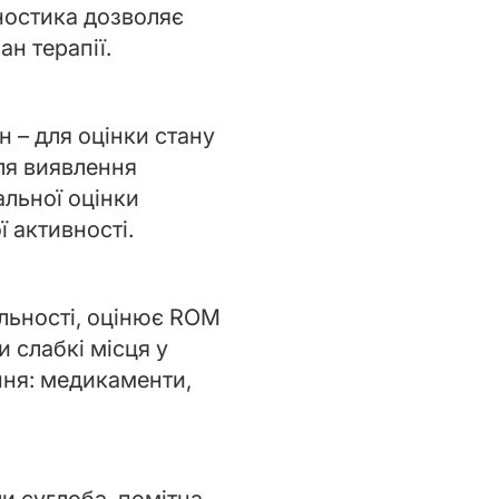
ностика дозволяє
н терапії.
н – для оцінки стану
для виявлення
альної оцінки
ї активності.
ільності, оцінює ROM
и слабкі місця у
ання: медикаменти,