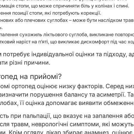
мація стопи, що може спричиняти біль у колінах і спині.
ення позиції стопи, які потребують корекції.
егнових або плечових суглобах – може бути наслідком тра
.
запалення сухожиль ліктьового суглоба, викликане повто
тковий наріст на п’яті, що викликає дискомфорт під час хо
потребує індивідуальної оцінки та підходу, а
и різні причини.
топед на прийомі?
мі ортопед оцінює низку факторів. Серед них 
 визначити порушення балансу та асиметрії. 
глобах, її оцінка допомагає виявити обмеженн
сть при пальпації, що вказує на запалення або
ісля травм, неврологічні симптоми, які можу
. Крім огляду, лікар збирає анамнез, оцінює 