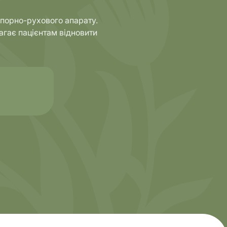
 опорно-рухового апарату.
магає пацієнтам відновити