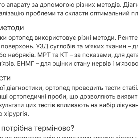
о апарату за допомогою різних методів. Діаг
алізацію проблеми та скласти оптимальний пла
 методи
ки ортопед використовує різні методи. Рентге
 поверхонь. УЗД суглобів та м’яких тканин – 
бо набряків. МРТ та КТ – за показами, для дет
’язів. ЕНМГ – для оцінки стану нервів і м’язово
сти
ої діагностики, ортопед проводить тести стаб
 інші ортопедичні проби, що дозволяють виявит
езультати цих тестів впливають на вибір лікув
 хірургія.
 потрібна терміново?