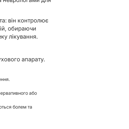
та неврологами для
та: він контролює
ій, обираючи
ку лікування.
хового апарату.
ення.
сервативного або
ються болем та