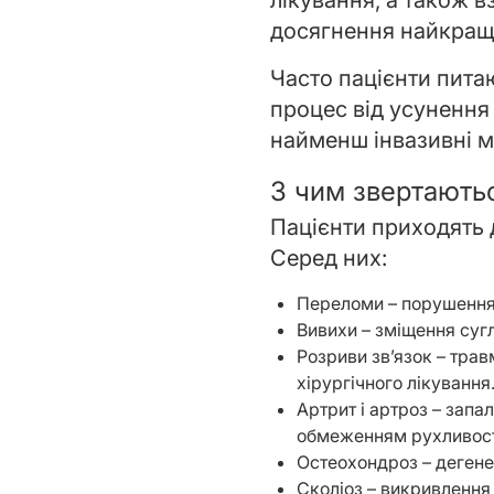
лікування, а також 
досягнення найкращ
Часто пацієнти питаю
процес від усунення
найменш інвазивні ме
З чим звертають
Пацієнти приходять 
Серед них:
Переломи – порушення ц
Вивихи – зміщення суг
Розриви зв’язок – трав
хірургічного лікування
Артрит і артроз – запа
обмеженням рухливост
Остеохондроз – дегенер
Сколіоз – викривлення