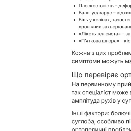
Плоскостопість – дефор
Вальгус/варус – відхил
Біль у колінах, тазост
хронічних захворювань
«Лікоть тенісиста» – 
«П’яткова шпора» – кіс
Кожна з цих проблем 
симптоми можуть мат
Що перевіряє ор
На первинному прийо
так спеціаліст може
амплітуда рухів у су
Інші фактори: болючі
суглоба, особливо п
ортопедичні проблеми