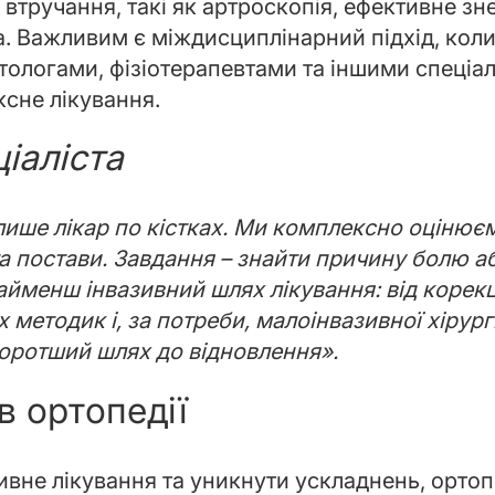
 втручання, такі як артроскопія, ефективне з
а. Важливим є міждисциплінарний підхід, кол
ітологами, фізіотерапевтами та іншими спеціа
сне лікування.
іаліста
лише лікар по кістках. Ми комплексно оцінюємо
 та постави. Завдання – знайти причину болю 
 найменш інвазивний шлях лікування: від корек
 методик і, за потреби, малоінвазивної хірург
коротший шлях до відновлення».
в ортопедії
ивне лікування та уникнути ускладнень, орто