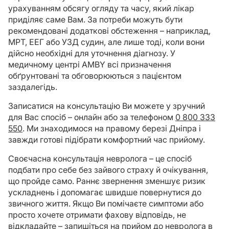
урахуванням обсягу огляду та часу, який лікар
приділяє саме Вам. За потреби можуть бути
рекомендовані додаткові обстеження – наприклад,
МРТ, ЕЕГ або УЗД судин, але лише тоді, коли вони
дійсно необхідні для уточнення діагнозу. У
медичному центрі AMBY всі призначення
обґрунтовані та обговорюються з пацієнтом
заздалегідь.
Записатися на консультацію Ви можете у зручний
для Вас спосіб – онлайн або за телефоном
0 800 333
550
. Ми знаходимося на правому березі Дніпра і
завжди готові підібрати комфортний час прийому.
Своєчасна консультація невролога – це спосіб
подбати про себе без зайвого страху й очікування,
що пройде само. Раннє звернення зменшує ризик
ускладнень і допомагає швидше повернутися до
звичного життя. Якщо Ви помічаєте симптоми або
просто хочете отримати фахову відповідь, не
відкладайте – запишіться на прийом до невролога в