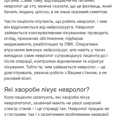
органів. Саме тому, відповідаючи на питання,
невролог це хто, можна сказати, що це фахівець, який
бачить людину цілісно, а не лише окремий симптом.
Часто пацієнти плутають, що робить невролог, і чим
він відрізняється від нейрохірурга. Невролог
займається консервативним лікуванням: проводить
огляд, призначає обстеження, підбирає
медикаменти, реабілітацію та ЛФК. Оперативні
втручання виконує нейрохірург, але навіть у таких
випадках саме невролог супроводжує пацієнта до і
після операції, контролює відновлення та коригує
лікування. Тобто те, чим займається невролог, – це
довготривала, уважна робота з Вашим станом, а не
разовий візит.
Які хвороби лікує невролог?
Коли пацієнти запитують, які хвороби лікує
невропатолог, зазвичай мають на увазі широкий
спектр станів – і це справді так. Невролог працює як
з гострими, так і з хронічними проблемами нервової