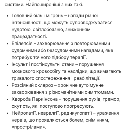
системи. Найпоширеніші з них такі:
Головний біль і мігрень – напади різної
інтенсивності, що можуть супроводжуватися
нудотою, світлобоязню, зниженням
працездатності.
Епілепсія – захворювання з повторюваними
судомними або безсудомними нападами, яке
потребує точного підбору терапії.
Інсульт і постінсультні стани – порушення
мозкового кровообігу та наслідки, що вимагають
тривалого спостереження і реабілітації.
Розсіяний склероз – хронічне аутоімунне
захворювання з різноманітними симптомами.
Хвороба Паркінсона – порушення рухів, тремор,
скутість, які поступово прогресують.
Нейропатії, невралгії, радикулопатії – ураження
нервів, що проявляються болем, онімінням,
«прострілами».