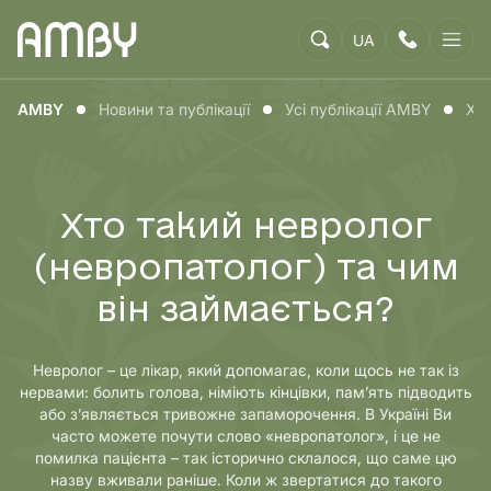
UA
AMBY
Новини та публікації
Усі публікації AMBY
Хто
Хто такий невролог
(невропатолог) та чим
він займається?
Невролог – це лікар, який допомагає, коли щось не так із
нервами: болить голова, німіють кінцівки, пам’ять підводить
або з’являється тривожне запаморочення. В Україні Ви
часто можете почути слово «невропатолог», і це не
помилка пацієнта – так історично склалося, що саме цю
назву вживали раніше. Коли ж звертатися до такого