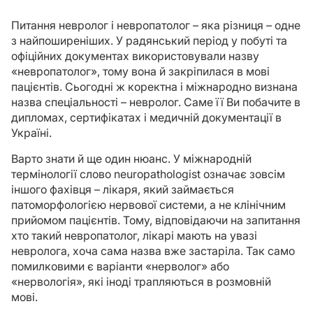
Питання невролог і невропатолог – яка різниця – одне
з найпоширеніших. У радянський період у побуті та
офіційних документах використовували назву
«невропатолог», тому вона й закріпилася в мові
пацієнтів. Сьогодні ж коректна і міжнародно визнана
назва спеціальності – невролог. Саме її Ви побачите в
дипломах, сертифікатах і медичній документації в
Україні.
Варто знати й ще один нюанс. У міжнародній
термінології слово neuropathologist означає зовсім
іншого фахівця – лікаря, який займається
патоморфологією нервової системи, а не клінічним
прийомом пацієнтів. Тому, відповідаючи на запитання
хто такий невропатолог, лікарі мають на увазі
невролога, хоча сама назва вже застаріла. Так само
помилковими є варіанти «нерволог» або
«нервологія», які іноді трапляються в розмовній
мові.