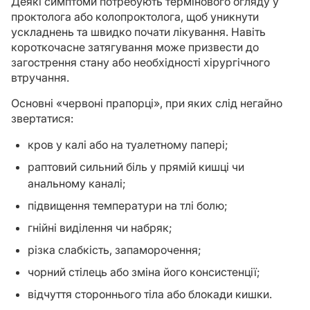
Деякі симптоми потребують термінового огляду у
проктолога або колопроктолога, щоб уникнути
ускладнень та швидко почати лікування. Навіть
короткочасне затягування може призвести до
загострення стану або необхідності хірургічного
втручання.
Основні «червоні прапорці», при яких слід негайно
звертатися:
кров у калі або на туалетному папері;
раптовий сильний біль у прямій кишці чи
анальному каналі;
підвищення температури на тлі болю;
гнійні виділення чи набряк;
різка слабкість, запаморочення;
чорний стілець або зміна його консистенції;
відчуття стороннього тіла або блокади кишки.