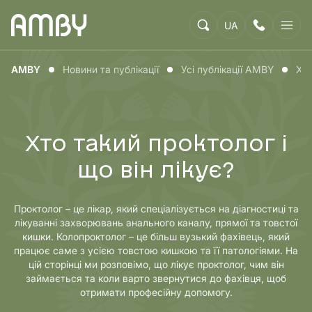
UA
AMBY
Новини та публікації
Усі публікації AMBY
Хто
Хто такий проктолог і
що він лікує?
Проктолог – це лікар, який спеціалізується на діагностиці та
лікуванні захворювань анального каналу, прямої та товстої
кишки. Колопроктолог – це більш вузький фахівець, який
працює саме з усією товстою кишкою та її патологіями. На
цій сторінці ми розповімо, що лікує проктолог, чим він
займається та коли варто звернутися до фахівця, щоб
отримати професійну допомогу.