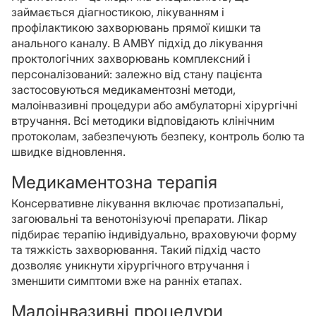
займається діагностикою, лікуванням і
профілактикою захворювань прямої кишки та
анального каналу. В AMBY підхід до лікування
проктологічних захворювань комплексний і
персоналізований: залежно від стану пацієнта
застосовуються медикаментозні методи,
малоінвазивні процедури або амбулаторні хірургічні
втручання. Всі методики відповідають клінічним
протоколам, забезпечують безпеку, контроль болю та
швидке відновлення.
Медикаментозна терапія
Консервативне лікування включає протизапальні,
загоювальні та венотонізуючі препарати. Лікар
підбирає терапію індивідуально, враховуючи форму
та тяжкість захворювання. Такий підхід часто
дозволяє уникнути хірургічного втручання і
зменшити симптоми вже на ранніх етапах.
Малоінвазивні процедури