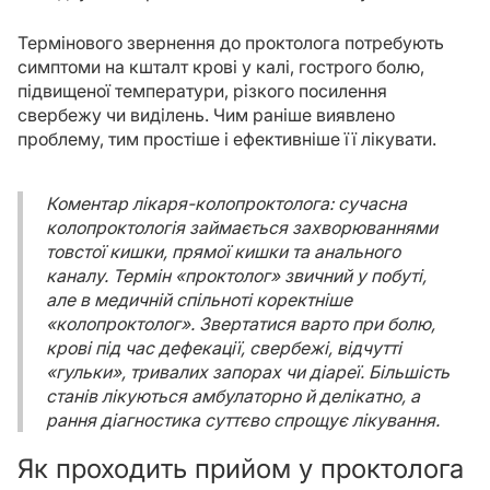
Термінового звернення до проктолога потребують
симптоми на кшталт крові у калі, гострого болю,
підвищеної температури, різкого посилення
свербежу чи виділень. Чим раніше виявлено
проблему, тим простіше і ефективніше її лікувати.
Коментар лікаря-колопроктолога: сучасна
колопроктологія займається захворюваннями
товстої кишки, прямої кишки та анального
каналу. Термін «проктолог» звичний у побуті,
але в медичній спільноті коректніше
«колопроктолог». Звертатися варто при болю,
крові під час дефекації, свербежі, відчутті
«гульки», тривалих запорах чи діареї. Більшість
станів лікуються амбулаторно й делікатно, а
рання діагностика суттєво спрощує лікування.
Як проходить прийом у проктолога