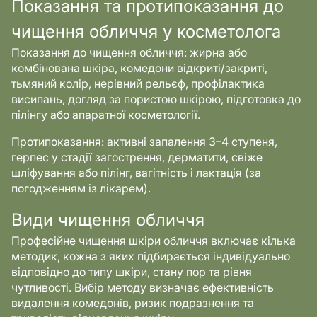
Показання та протипоказання до
чищення обличчя у косметолога
Показання до чищення обличчя: жирна або
комбінована шкіра, комедони відкриті/закриті,
тьмяний колір, нерівний рельєф, профілактика
висипань, догляд за пористою шкірою, підготовка до
пілінгу або апаратної косметології.
Протипоказання: активні запалення 3–4 ступеня,
герпес у стадії загострення, дерматити, свіже
шліфування або пілінг, вагітність і лактація (за
погодженням із лікарем).
Види чищення обличчя
Професійне чищення шкіри обличчя включає кілька
методик, кожна з яких підбирається індивідуально
відповідно до типу шкіри, стану пор та рівня
чутливості. Вибір методу визначає ефективність
видалення комедонів, ризик подразнення та