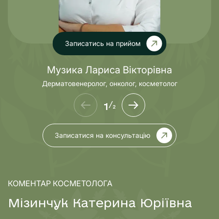
Записатись на прийом
Музика Лариса Вікторівна
Дерматовенеролог, онколог, косметолог
1
/
2
Записатися на консультацію
КОМЕНТАР КОСМЕТОЛОГА
М
і
з
и
н
ч
у
к
К
а
т
е
р
и
н
а
Ю
р
і
ї
в
н
а