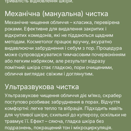
тривалість відновлення шкіри.
Механічна (мануальна) чистка
Механічне чищення обличчя – класика, перевірена
роками. Ефективне для видалення закритих і
відкритих комедонів, які не піддаються щадним
методам. Косметолог працює вручну, акуратно
видавлюючи забруднення і себум з пор. Процедура
може супроводжуватися тимчасовим почервонінням
або легким набряком, але результат відразу
помітний: шкіра стає гладкою, пори очищеними,
обличчя виглядає свіжим і доглянутим.
Ультразвукова чистка
Ультразвукове чищення обличчя діє м’яко, скрабер
поступово розбиває забруднення в порах. Відчуття
комфортні: легке тепло та вібрація. Підходить навіть
для чутливої шкіри, схильної до куперозу, оскільки не
травмує її. Ефект – сяюча, гладка шкіра без
подразнень, покращений тон і мікроциркуляція.