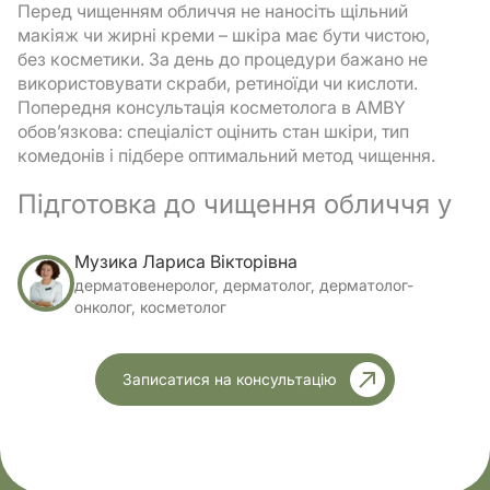
Перед чищенням обличчя не наносіть щільний
макіяж чи жирні креми – шкіра має бути чистою,
без косметики. За день до процедури бажано не
використовувати скраби, ретиноїди чи кислоти.
Попередня консультація косметолога в AMBY
обов’язкова: спеціаліст оцінить стан шкіри, тип
комедонів і підбере оптимальний метод чищення.
Підготовка до чищення обличчя у
косметолога
Музика Лариса Вікторівна
Перший етап – демакіяж, коли з поверхні обличчя
дерматовенеролог, дерматолог, дерматолог-
знімаються залишки косметики, себуму й пилу.
онколог, косметолог
Потім виконується глибоке очищення шкіри
обличчя професійним засобом, який не
порушує природний баланс. Завершує підготовку
Записатися на консультацію
антисептична обробка – вона усуває бактерії й
створює стерильні умови для подальших
маніпуляцій.