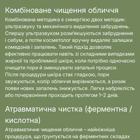
Комбіноване чищення обличчя
Комбінована методика є синергією двох методик:
ультразвуку та механічного видалення забруднень.
Спершу ультразвуком розм’якшуються забруднення
і себум, а потім косметолог вручну видаляє залишки
комедонів і запалень. Такий підхід дозволяє
ефективно працювати навіть зі складними випадками
жирної та проблемної шкіри, коли потрібно одночасно
очищати пори й зменшувати запальні процеси.
Після процедури шкіра стає гладкою, пори
звужуються, колір обличчя вирівнюється, а ризик
появи нових запалень знижується. Легка набряклість
або почервоніння проходить протягом 1–2 днів.
Атравматична чистка (ферментна /
кислотна)
Атравматичне чищення обличчя – найніжніша
процедура, що ґрунтується на ферментних складах