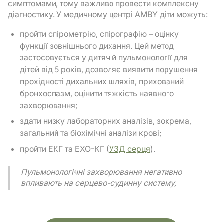
симптомами, тому важливо провести комплексну
діагностику. У медичному центрі AMBY діти можуть:
пройти спірометрію, спірографію – оцінку
функції зовнішнього дихання. Цей метод
застосовується у дитячій пульмонології для
дітей від 5 років, дозволяє виявити порушення
прохідності дихальних шляхів, прихований
бронхоспазм, оцінити тяжкість наявного
захворювання;
здати низку лабораторних аналізів, зокрема,
загальний та біохімічні аналізи крові;
пройти ЕКГ та ЕХО-КГ (
УЗД серця
).
Пульмонологічні захворювання негативно
впливають на серцево-судинну систему,
можуть ускладнюватись її захворюваннями.
Також досить часто кардіологічні
захворювання маскуються під хвороби