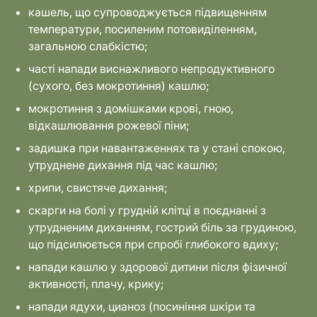
кашель, що супроводжується підвищенням
температури, посиленим потовиділенням,
загальною слабкістю;
часті напади виснажливого непродуктивного
(сухого, без мокротиння) кашлю;
мокротиння з домішками крові, гною,
відкашлювання рожевої піни;
задишка при навантаженнях та у стані спокою,
утруднене дихання під час кашлю;
хрипи, свистяче дихання;
скарги на болі у грудній клітці в поєднанні з
утрудненим диханням, гострий біль за грудиною,
що підсилюється при спробі глибокого вдиху;
напади кашлю у здорової дитини після фізичної
активності, плачу, крику;
напади ядухи, цианоз (посиніння шкіри та