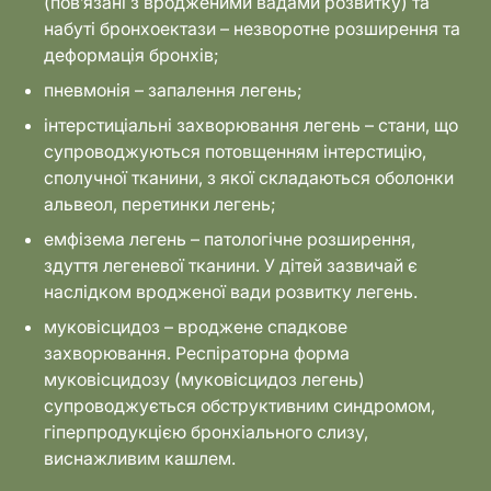
(пов’язані з вродженими вадами розвитку) та
набуті бронхоектази – незворотне розширення та
деформація бронхів;
пневмонія – запалення легень;
інтерстиціальні захворювання легень – стани, що
супроводжуються потовщенням інтерстицію,
сполучної тканини, з якої складаються оболонки
альвеол, перетинки легень;
емфізема легень – патологічне розширення,
здуття легеневої тканини. У дітей зазвичай є
наслідком вродженої вади розвитку легень.
муковісцидоз – вроджене спадкове
захворювання. Респіраторна форма
муковісцидозу (муковісцидоз легень)
супроводжується обструктивним синдромом,
гіперпродукцією бронхіального слизу,
виснажливим кашлем.