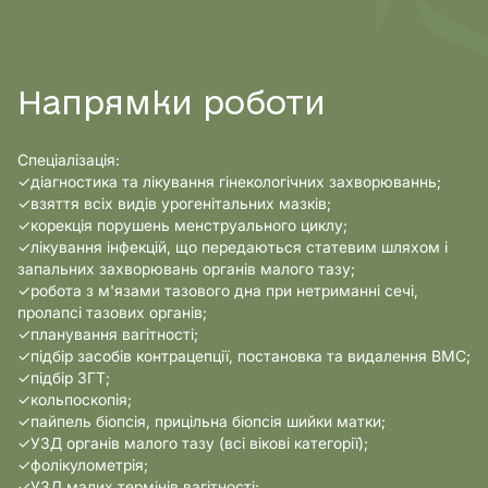
Напрямки роботи
Спеціалізація:
✓діагностика та лікування гінекологічних захворюваннь;
✓взяття всіх видів урогенітальних мазків;
✓корекція порушень менструального циклу;
✓лікування інфекцій, що передаються статевим шляхом і
запальних захворювань органів малого тазу;
✓робота з м'язами тазового дна при нетриманні сечі,
пролапсі тазових органів;
✓планування вагітності;
✓підбір засобів контрацепції, постановка та видалення ВМС;
✓підбір ЗГТ;
✓кольпоскопія;
✓пайпель біопсія, прицільна біопсія шийки матки;
✓УЗД органів малого тазу (всі вікові категорії);
✓фолікулометрія;
✓УЗД малих термінів вагітності;