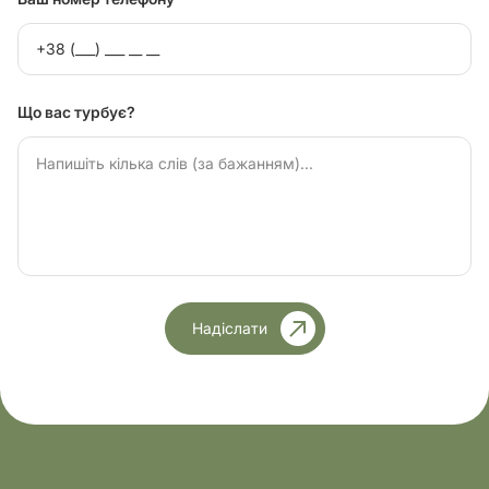
Що вас турбує?
Надіслати