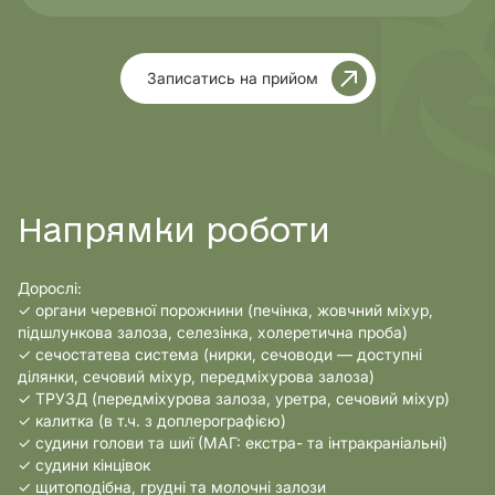
Записатись на прийом
Напрямки роботи
Дорослі:
✓ органи черевної порожнини (печінка, жовчний міхур,
підшлункова залоза, селезінка, холеретична проба)
✓ сечостатева система (нирки, сечоводи — доступні
ділянки, сечовий міхур, передміхурова залоза)
✓ ТРУЗД (передміхурова залоза, уретра, сечовий міхур)
✓ калитка (в т.ч. з доплерографією)
✓ судини голови та шиї (МАГ: екстра- та інтракраніальні)
✓ судини кінцівок
✓ щитоподібна, грудні та молочні залози