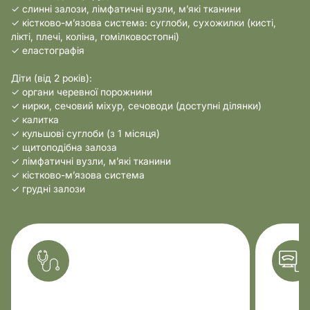
✓ слинні залози, лімфатичні вузли, м’які тканини
✓ кістково-м’язова система: суглоби, сухожилки (кисті,
лікті, плечі, коліна, гомілковостопні)
✓ еластографія
Діти (від 2 років):
✓ органи черевної порожнини
✓ нирки, сечовий міхур, сечоводи (доступні ділянки)
✓ калитка
✓ кульшові суглоби (з 1 місяця)
✓ щитоподібна залоза
✓ лімфатичні вузли, м’які тканини
✓ кістково-м’язова система
✓ грудні залози