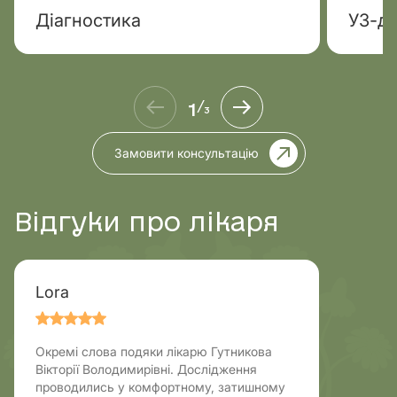
Діагностика
УЗ-ді
1
/
3
Замовити консультацію
Відгуки про лікаря
Lora
Окремі слова подяки лікарю Гутникова
Вікторії Володимирівні. Дослідження
проводились у комфортному, затишному