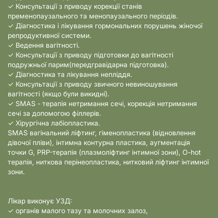
✓ Консультації з приводу корекції станів
пременопаузального та менопаузального періодів.
✓ Діагностика і лікування гормональних порушень жіночої
репродуктивної системи.
✓ Ведення вагітності.
✓ Консультації з приводу підготовки до вагітності
подружньої парим(передгравідарна підготовка).
✓ Діагностика та лікування непліддя.
✓ Консультації з приводу звичного невиношування
вагітності (якщо були викидні).
✓ SMAS - терапія нетримання сечі, корекція нетримання
сечі за допомогою філлерів.
✓ Хірургічна лабіопластика.
SMAS вагінальний ліфтинг, гіменопластика (відновлення
дівочої пліви), інтимна контурна пластика, аугментація
точки G, PRP-терапія (плазмоліфтинг інтимної зони), O-hot
терапія, ниткова перінеопластика, нитковий ліфтинг інтимної
зони.
Лікар виконує УЗД:
✓ органів малого тазу та молочних залоз,