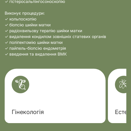
✓ гістеросальпінгосоноскопію
Виконує процедури:
✓ кольпоскопію
✓ біопсію шийки матки
✓ радіохвильову терапію шийки матки
✓ видалення кондилом зовнішніх статевих органів
✓ поліпектомію шийки матки
✓ пайпель-біопсію ендометрія
✓ введення та видалення ВМК
Гінекологія
Естет