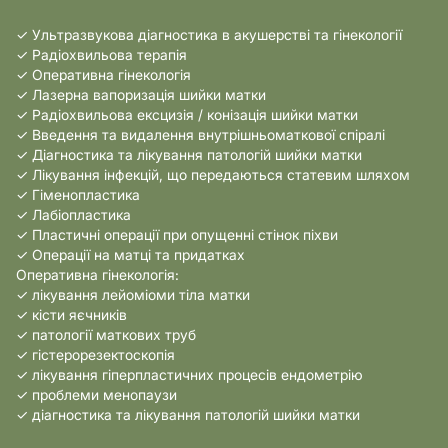
✓ Ультразвукова діагностика в акушерстві та гінекології
✓ Радіохвильова терапія
✓ Оперативна гінекологія
✓ Лазерна вапоризація шийки матки
✓ Радіохвильова ексцизія / конізація шийки матки
✓ Введення та видалення внутрішньоматкової спіралі
✓ Діагностика та лікування патологій шийки матки
✓ Лікування інфекцій, що передаються статевим шляхом
✓ Гіменопластика
✓ Лабіопластика
✓ Пластичні операції при опущенні стінок піхви
✓ Операції на матці та придатках
Оперативна гінекологія:
✓ лікування лейоміоми тіла матки
✓ кісти яєчників
✓ патології маткових труб
✓ гістерорезектоскопія
✓ лікування гіперпластичних процесів ендометрію
✓ проблеми менопаузи
✓ діагностика та лікування патологій шийки матки