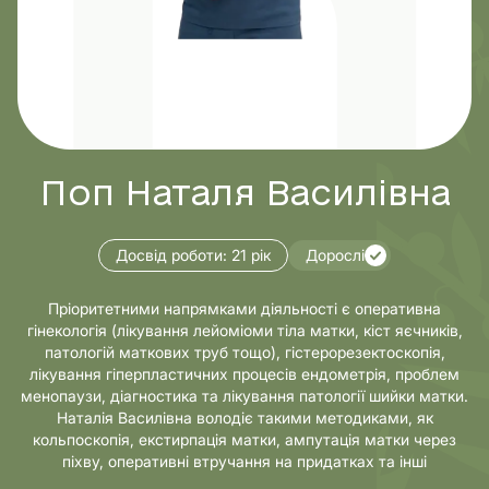
Поп Наталя Василівна
Досвід роботи:
21 рік
Дорослі
Пріоритетними напрямками діяльності є оперативна
гінекологія (лікування лейоміоми тіла матки, кіст яєчників,
патологій маткових труб тощо), гістерорезектоскопія,
лікування гіперпластичних процесів ендометрія, проблем
менопаузи, діагностика та лікування патології шийки матки.
Наталія Василівна володіє такими методиками, як
кольпоскопія, екстирпація матки, ампутація матки через
піхву, оперативні втручання на придатках та інші