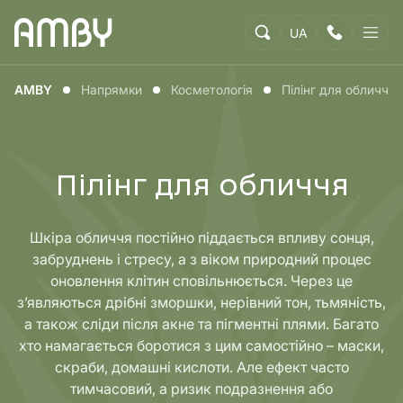
UA
AMBY
Напрямки
Косметологія
Пілінг для обличчя
Пілінг для обличчя
Шкіра обличчя постійно піддається впливу сонця,
забруднень і стресу, а з віком природний процес
оновлення клітин сповільнюється. Через це
з’являються дрібні зморшки, нерівний тон, тьмяність,
а також сліди після акне та пігментні плями. Багато
хто намагається боротися з цим самостійно – маски,
скраби, домашні кислоти. Але ефект часто
тимчасовий, а ризик подразнення або