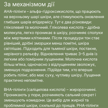
За механізмом дії
AHA-пілінги – альфа-гідроксикислоти, що працюють
на верхньому шарі шкіри, але стимулюють оновлення
глибших шарів епідермісу. Тут є два різновиди:
гліколевий та молочний. Гліколева кислота – дрібна
молекула, легко проникає в шкіру, розчиняє сполуки
між мертвими клітинами. Після процедури тон стає
рівніший, дрібні зморшки менш помітні, шкіра
світлішає. Підходить для тьмяної шкіри, постакне,
нерівного рельєфу. Відновлення триває 3–5 днів із
легким або помірним лущенням. Молочна кислота
більш м’яка, одночасно з відлущенням зволожує,
зменшує подразнення. Підійде тим, хто вперше
робить пілінг, або має суху, чутливу шкіру. Лущення
практично непомітне.
BHA-пілінги (саліцилова кислота) – жиророзчинні.
Проникають у пори, розчиняють сальний секрет і
зменшують комедони. Це вибір для жирної та
проблемної шкіри, схильної до прищів. PHA-пілінги