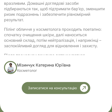
вразливим. Домашні доглядові засоби
підбираються так, щоб підтримати бар’єр, зменшити
ризик подразнень і забезпечити рівномірний
результат.
Пілінг обличчя у косметолога проходить поетапно:
спочатку очищення шкіри, далі наноситься
основний склад, потім нейтралізація, і наприкінці –
заспокійливий догляд для відновлення і захисту.
Після процедури важливо дотримуватися
реабілітаційного режиму. Щоб професійний пілінг
Мізинчук Катерина Юріївна
для обличчя дав бажаний ефект і мінімізував
Косметолог
ризики, рекомендується:
щодня наносити SPF 50, навіть у приміщенні;
Записатися на консультацію
активно підтримувати зволоження та бар’єр
шкіри;
не відвідувати солярій та сауну, уникати скрабів
5–7 днів.