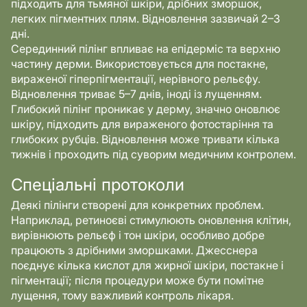
підходить для тьмяної шкіри, дрібних зморшок,
легких пігментних плям. Відновлення зазвичай 2–3
дні.
Серединний пілінг впливає на епідерміс та верхню
частину дерми. Використовується для постакне,
вираженої гіперпігментації, нерівного рельєфу.
Відновлення триває 5–7 днів, іноді із лущенням.
Глибокий пілінг проникає у дерму, значно оновлює
шкіру, підходить для вираженого фотостаріння та
глибоких рубців. Відновлення може тривати кілька
тижнів і проходить під суворим медичним контролем.
Спеціальні протоколи
Деякі пілінги створені для конкретних проблем.
Наприклад, ретиноєві стимулюють оновлення клітин,
вирівнюють рельєф і тон шкіри, особливо добре
працюють з дрібними зморшками. Джесснера
поєднує кілька кислот для жирної шкіри, постакне і
пігментації; після процедури може бути помітне
лущення, тому важливий контроль лікаря.