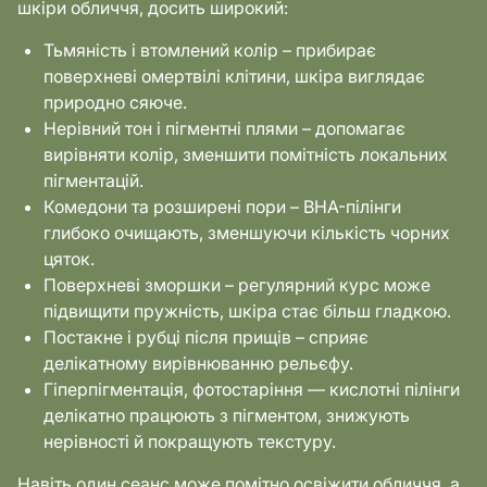
шкіри обличчя, досить широкий:
Тьмяність і втомлений колір – прибирає
поверхневі омертвілі клітини, шкіра виглядає
природно сяюче.
Нерівний тон і пігментні плями – допомагає
вирівняти колір, зменшити помітність локальних
пігментацій.
Комедони та розширені пори – BHA-пілінги
глибоко очищають, зменшуючи кількість чорних
цяток.
Поверхневі зморшки – регулярний курс може
підвищити пружність, шкіра стає більш гладкою.
Постакне і рубці після прищів – сприяє
делікатному вирівнюванню рельєфу.
Гіперпігментація, фотостаріння — кислотні пілінги
делікатно працюють з пігментом, знижують
нерівності й покращують текстуру.
Навіть один сеанс може помітно освіжити обличчя, а