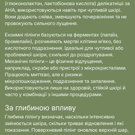
(глюконолактон, лактобіонова кислота) делікатніші за
AHA, використовуються навіть при чутливій шкірі.
Вони додають сяйва, зменшують почервоніння та не
провокують сильного лущення.
Ензимні пілінги базуються на ферментах (папаїн,
бромелайн), розчиняють мертві клітини м’яко, без
кислотного подразнення. Ідеальні для чутливої або
проблемної шкіри, схильної до роздратування.
Механічні пілінги – це фізичне відлущення,
наприклад, скраби або пристрої з мікрокристалами.
Працюють миттєво, але є ризики:
мікропошкодження, подразнення та запалення.
Використовуються лише на здоровій, стійкій шкірі й
часто у комбінації з іншими процедурами.
За глибиною впливу
Глибина пілінгу визначає, наскільки інтенсивно
змінюється шкіра, скільки триває відновлення і які
показання. Поверхневий пілінг оновлює верхній шар,