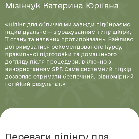
М
і
з
і
н
ч
у
к
К
а
т
е
р
и
н
а
Ю
р
і
ї
в
н
а
«Пілінг для обличчя ми завжди підбираємо
індивідуально — з урахуванням типу шкіри,
її стану та наявних протипоказань. Важливо
дотримуватися рекомендованого курсу,
правильної підготовки та домашнього
догляду після процедури, включно з
використанням SPF. Саме системний підхід
дозволяє отримати безпечний, рівномірний
і стійкий результат.»
Переваги пілінгу для