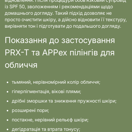
відновлення. Після процедури обов’язковий супровід
із SPF 50, зволоженням і рекомендаціями щодо
домашнього догляду. Такий підхід дозволяє не
просто очистити шкіру, а дійсно відновити її текстуру,
вирівняти тон і підготувати до подальшого догляду.
Показання до застосування
PRX-T та APPex пілінгів для
обличчя
тьмяний, нерівномірний колір обличчя;
гіперпігментація, вікові плями;
дрібні зморшки та зниження пружності шкіри;
розширені пори;
постакне, нерівний рельєф шкіри;
дегідратація та втрата тонусу;