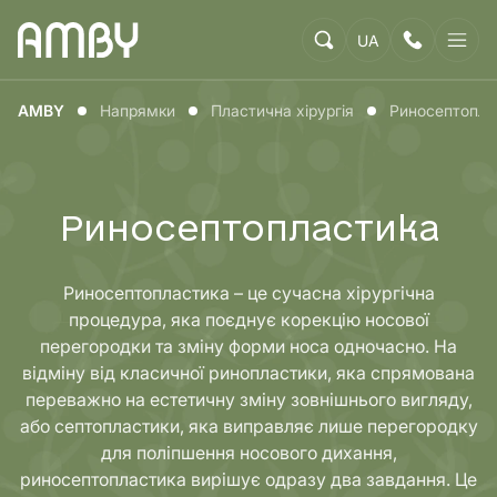
UA
AMBY
Напрямки
Пластична хірургія
Риносептопла
Риносептопластика
Риносептопластика – це сучасна хірургічна
процедура, яка поєднує корекцію носової
перегородки та зміну форми носа одночасно. На
відміну від класичної ринопластики, яка спрямована
переважно на естетичну зміну зовнішнього вигляду,
або септопластики, яка виправляє лише перегородку
для поліпшення носового дихання,
риносептопластика вирішує одразу два завдання. Це