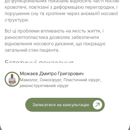
до функціональних показань відносять часті носові
кровотечі, пов’язані з деформацією перегородки, і
порушення сну та хропіння через аномалії носової
структури.
Всі ці проблеми впливають на якість життя, і
риносептопластика дозволяє забезпечити
відновлення носового дихання, що покращує
загальний стан пацієнта.
Естетичні показання
Естетичні показання включають горбинки або
Можаєв Дмитро Григорович
западини на спинці носа та непропорційний кінчик
Мамолог, Онкохірург, Пластичний хірург,
або крилцю носа. Також операція може вирішити
реконструктивний хірург
проблему асиметрії форми носа, що заважає
гармонійному вигляду обличчя. Ще одним
естетичним показанням є бажання змінити загальні
Записатися на консультацію
контури носа без шкоди для функції.
Риносептопластика у цьому випадку дозволяє
поєднати корекцію носової перегородки та