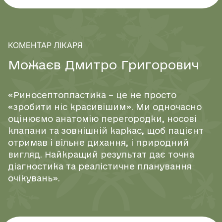
естетичну форму, уникнувши подвійних операцій.
Комбіновані випадки
Найчастіше пацієнти звертаються саме для
КОМЕНТАР ЛІКАРЯ
поєднання функціональної та естетичної корекції.
Це включає:
М
о
ж
а
є
в
Д
м
и
т
р
о
Г
р
и
г
о
р
о
в
и
ч
викривлення перегородки разом з горбинкою;
«Риносептопластика – це не просто
травматичні деформації, що впливають на
«зробити ніс красивішим». Ми одночасно
дихання та зовнішній вигляд;
оцінюємо анатомію перегородки, носові
спадкові особливості, які ускладнюють носове
клапани та зовнішній каркас, щоб пацієнт
дихання і одночасно порушують гармонію
отримав і вільне дихання, і природний
обличчя.
вигляд. Найкращий результат дає точна
діагностика та реалістичне планування
Комплексний підхід дозволяє скоротити час
очікувань».
реабілітації та отримати природний результат, який
відповідає анатомічним особливостям пацієнта.