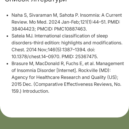
Naha S, Sivaraman M, Sahota P. Insomnia: A Current
Review. Mo Med. 2024 Jan-Feb;121(1):44–51. PMID:
38404423; PMCID: PMC10887463.
Sateia MJ. International classification of sleep
disorders-third edition: highlights and modifications.
Chest. 2014 Nov;146(5):1387–1394. doi:
10.1378/chest.14–0970. PMID: 25367475.
Brasure M, MacDonald R, Fuchs E, et al. Management
of Insomnia Disorder [Internet]. Rockville (MD):
Agency for Healthcare Research and Quality (US);
2015 Dec. (Comparative Effectiveness Reviews, No.
159.) Introduction.