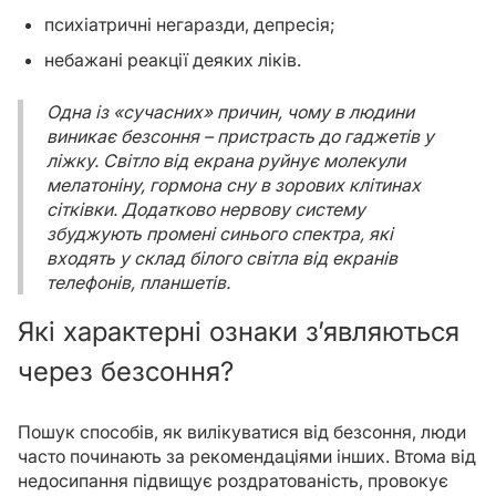
психіатричні негаразди, депресія;
небажані реакції деяких ліків.
Одна із «сучасних» причин, чому в людини
виникає безсоння – пристрасть до гаджетів у
ліжку. Світло від екрана руйнує молекули
мелатоніну, гормона сну в зорових клітинах
сітківки. Додатково нервову систему
збуджують промені синього спектра, які
входять у склад білого світла від екранів
телефонів, планшетів.
Які характерні ознаки з’являються
через безсоння?
Пошук способів, як вилікуватися від безсоння, люди
часто починають за рекомендаціями інших. Втома від
недосипання підвищує роздратованість, провокує