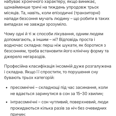
набуває хронічного характеру, якщо виникає,
щонайменше тричі на тиждень упродовж трьох
місяців. Та, навіть, коли епізодичні (транзиторні)
напади безсоння мучать людину – що робити в таких
випадках не завжди зрозуміло.
Чому одні й ті ж способи лікування, одним людям
допомагають, а іншим – ні? Відповідь проста і
водночас складна: перш ніж шукати, як боротися з
безсонням, треба встановити його клінічну форму та
джерело негараздів.
Професійна класифікація інсомній дуже розгалужена
і складна. Якщо її спростити, то порушення сну
бувають трьох категорій:
пресомнічні – складнощі під час засинання, коли
не вдається заринутися в сон за 15–30 хвилин;
інтрасомнічні – сон чутливий, поверхневий, люди
прокидаються кілька разів за ніч без очевидних
причин;