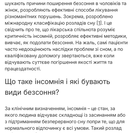
шукають причини поширення безсоння в чоловіків та
жінок, розробляють ефективні способи лікування
різноманітних порушень. Зокрема, розроблено
міжнародну класифікацію розладів сну [
1
]. І це
свідчить про те, що лікарська спільнота розуміє
критичність інсомній, розробляє ефективні методики,
вивчає, як подолати безсоння. На жаль, самі пацієнти
часто недооцінюють наслідки проблем зі сном, а по
кваліфіковану допомогу звертаються, вже коли
відчувають суттєве погіршення якості життя та
працездатності.
Що таке інсомнія і які бувають
види безсоння?
За клінічним визначенням, інсомнія – це стан, за
якого людина відчуває складнощі із засинанням або
з підтриманням безперервного сну попри те, що для
нормального відпочинку є всі умови. Такий розлад