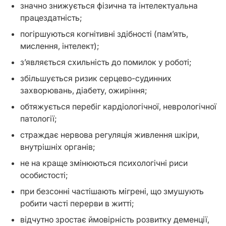
значно знижується фізична та інтелектуальна
працездатність;
погіршуються когнітивні здібності (пам’ять,
мислення, інтелект);
з’являється схильність до помилок у роботі;
збільшується ризик серцево-судинних
захворювань, діабету, ожиріння;
обтяжується перебіг кардіологічної, неврологічної
патології;
страждає нервова регуляція живлення шкіри,
внутрішніх органів;
не на краще змінюються психологічні риси
особистості;
при безсонні частішають мігрені, що змушують
робити часті перерви в житті;
відчутно зростає ймовірність розвитку деменції,