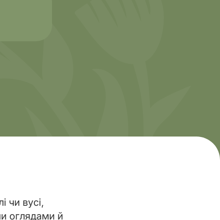
 чи вусі,
ми оглядами й