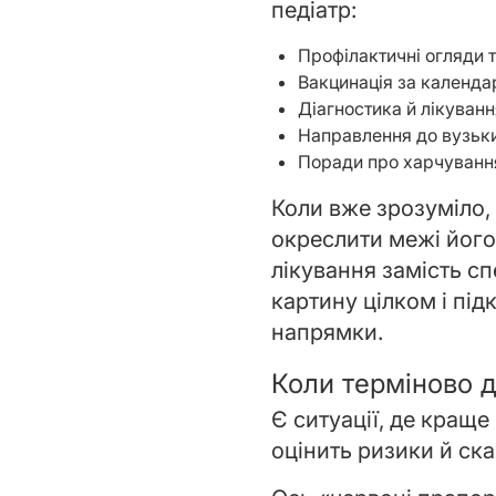
педіатр:
Профілактичні огляди т
Вакцинація за календа
Діагностика й лікуванн
Направлення до вузьких
Поради про харчування,
Коли вже зрозуміло, 
окреслити межі його
лікування замість сп
картину цілком і під
напрямки.
Коли терміново д
Є ситуації, де краще
оцінить ризики й ск