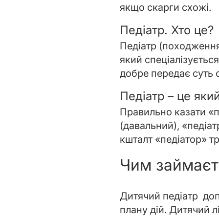
якщо скарги схожі.
Педіатр. Хто це?
Педіатр (походження с
який спеціалізується
добре передає суть с
Педіатр – це який
Правильно казати «пе
(давальний), «педіат
кшталт «педіатор» тр
Чим займаєть
Дитячий педіатр доп
плану дій. Дитячий 