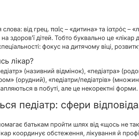
лова: від грец. παῖς – «дитина» та ἰατρός – «лі
 на здоров’ї дітей. Тобто буквально це «лікар д
пеціальності: фокус на дитячому віці, розвитк
сь лікар?
діатр» (називний відмінок), «педіатра» (родо
ром» (орудний), «педіатри/педіатрів» (множин
апляються в побуті, але це некоректні форми.
ся педіатр: сфери відповіда
омагає батькам пройти шлях від «щось не так
лікар координує обстеження, лікування й проф