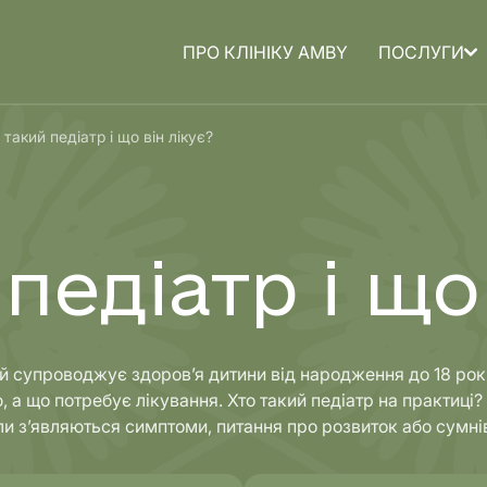
ПРО КЛІНІКУ AMBY
ПОСЛУГИ
а для
Медицина для
 такий педіатр і що він лікує?
дітей
педіатр і що
кий супроводжує здоров’я дитини від народження до 18 рок
, а що потребує лікування. Хто такий педіатр на практиці?
ли з’являються симптоми, питання про розвиток або сумні