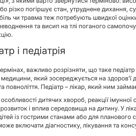
ці», з якими варто звернутися терміново: вис
або різко погіршує стан, утруднене дихання, 
 біль чи травма теж потребують швидкої оцінк
еводнення та висип на тлі поганого самопочут
кцію.
тр і педіатрія
ермінах, важливо розрізняти, що таке педіатр і
л медицини, який зосереджується на здоров’ї 
 та повноліття. Педіатр – лікар, який ним займа
 особливості дитячих хвороб, реакції імунної 
розвиток і вплив середовища на дитину. У лік
дітей із гострими станами або для планового 
 може включати діагностику, лікування та конс