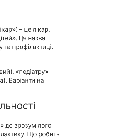
кар») – це лікар,
ітей». Ця назва
у та профілактиці.
вий), «педіатру»
а). Варіанти на
льності
» до зрозумілого
ілактику. Що робить