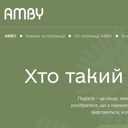
Медицина для
Медицин
AMBY
Новини та публікації
Усі публікації AMBY
Хто
чоловіків
жінок
Хто такий 
Педіатр – це лікар, я
розібратися, що є нормою
звертаються, ко