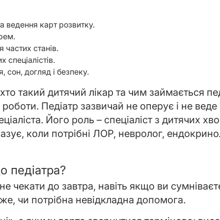
а ведення карт розвитку.
рем.
я частих станів.
 спеціалістів.
 сон, догляд і безпеку.
хто такий дитячий лікар та чим займається пед
 роботи. Педіатр зазвичай не оперує і не вед
еціаліста. Його роль – спеціаліст з дитячих хв
казує, коли потрібні ЛОР, невролог, ендокрино
о педіатра?
 не чекати до завтра, навіть якщо ви сумніває
аже, чи потрібна невідкладна допомога.