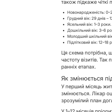
також підкаже чіткі 
Новонародженість: 0–28
Грудний вік: 29 днів –
Ясельний вік: 1–3 роки.
Дошкільний вік: 3–6 ро
Молодший шкільний вік:
Підлітковий вік: 12–18 
Ця схема потрібна, 
частоту візитів. Та
ранніх етапах.
Як змінюється пі
У перший місяць жит
змінюється. Лікар оц
зрозумілий план дог
У 1–12 місяців пріор