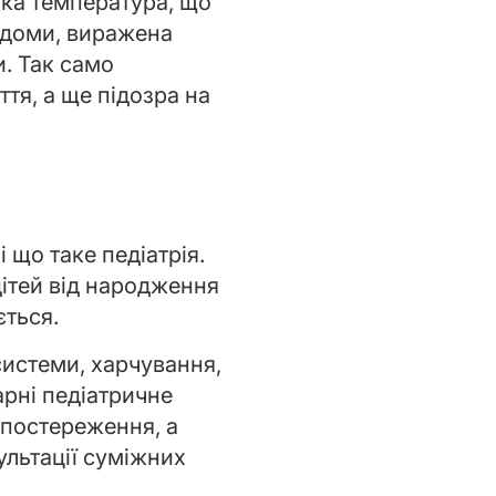
ока температура, що
судоми, виражена
и. Так само
тя, а ще підозра на
 що таке педіатрія.
дітей від народження
ється.
системи, харчування,
арні педіатричне
спостереження, а
ультації суміжних