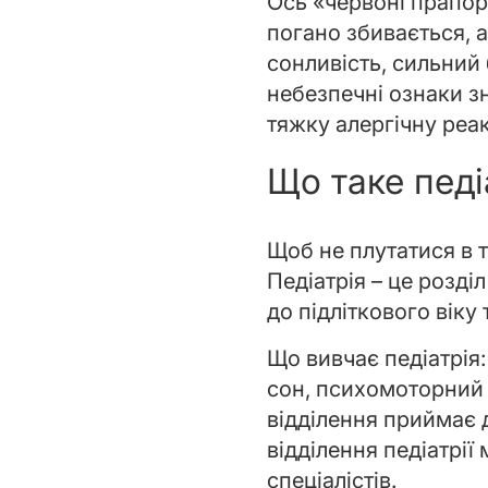
Ось «червоні прапор
погано збивається, 
сонливість, сильний
небезпечні ознаки зн
тяжку алергічну реа
Що таке педіа
Щоб не плутатися в т
Педіатрія – це розді
до підліткового віку
Що вивчає педіатрія:
сон, психомоторний 
відділення приймає 
відділення педіатрії
спеціалістів.