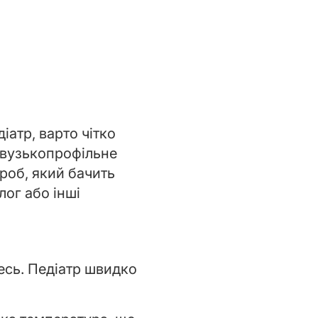
іатр, варто чітко
е вузькопрофільне
ороб, який бачить
лог або інші
тесь. Педіатр швидко