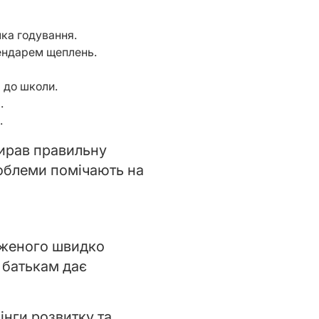
мка годування.
алендарем щеплень.
а до школи.
.
.
бирав правильну
роблеми помічають на
одженого швидко
а батькам дає
інги розвитку та