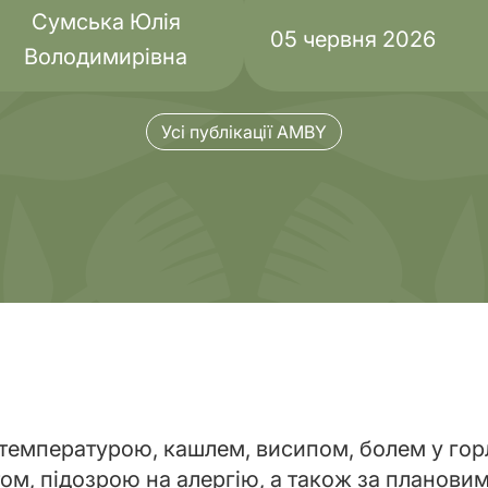
Сумська Юлія
05 червня 2026
Володимирівна
Комплексні
тика
обстеження
Усі публікації AMBY
 температурою, кашлем, висипом, болем у горлі
м, підозрою на алергію, а також за планови