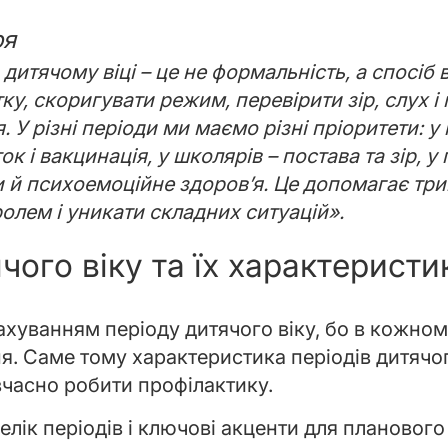
ря
 дитячому віці – це не формальність, а спосіб
ку, скоригувати режим, перевірити зір, слух і 
 У різні періоди ми маємо різні пріоритети: у
 і вакцинація, у школярів – постава та зір, у пі
 й психоемоційне здоров’я. Це допомагає тр
ролем і уникати складних ситуацій».
чого віку та їх характеристи
хуванням періоду дитячого віку, бо в кожному 
я. Саме тому характеристика періодів дитячо
вчасно робити профілактику.
лік періодів і ключові акценти для планового