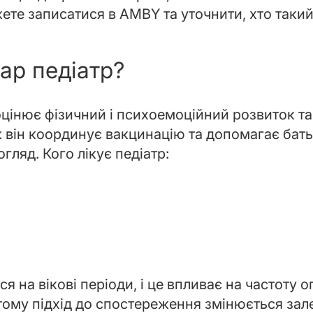
те записатися в AMBY та уточнити, хто такий 
кар педіатр?
оцінює фізичний і психоемоційний розвиток та
 він координує вакцинацію та допомагає бать
гляд. Кого лікує педіатр:
;
я на вікові періоди, і це впливає на частоту ог
ому підхід до спостереження змінюється залеж