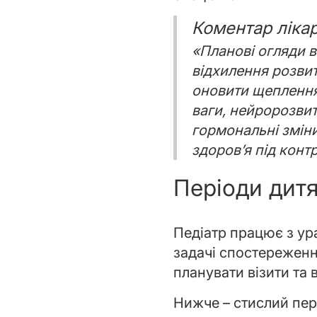
Коментар ліка
«Планові огляди в
відхилення розвит
оновити щеплення.
ваги, нейророзвиток
гормональні зміни
здоров’я під конт
Періоди дитя
Педіатр працює з ура
задачі спостереженн
планувати візити та 
Нижче – стислий пере