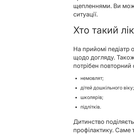
щепленнями. Ви може
ситуації.
Хто такий лі
На прийомі педіатр 
щодо догляду. Також
потрібен повторний о
немовлят;
дітей дошкільного віку
школярів;
підлітків.
Дитинство поділяєтьс
профілактику. Саме т