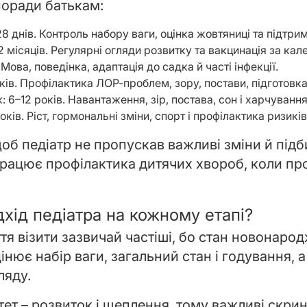
поради батькам:
 днів. Контроль набору ваги, оцінка жовтяниці та підтри
 12 місяців. Регулярні огляди розвитку та вакцинація за к
 Мова, поведінка, адаптація до садка й часті інфекції.
ків. Профілактика ЛОР-проблем, зору, постави, підготовк
 6–12 років. Навантаження, зір, постава, сон і харчування
років. Ріст, гормональні зміни, спорт і профілактика ризиків
щоб педіатр не пропускав важливі зміни й під
к працює профілактика дитячих хвороб, коли п
дхід педіатра на кожному етапі?
тя візити зазвичай частіші, бо стан новонар
інює набір ваги, загальний стан і годування, 
ляду.
итет – розвиток і щеплення, тому важливі скрин