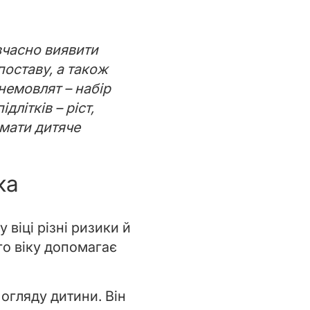
 вчасно виявити
поставу, а також
 немовлят – набір
длітків – ріст,
имати дитяче
ка
віці різні ризики й
го віку допомагає
 огляду дитини. Він