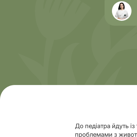
Напрямки
Діагнос
До педіатра йдуть із
проблемами з живото