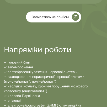
Записатись на прийом
Напрямки роботи
✓ головний біль
✓ запаморочення
✓ вертеброгенні ураження нервової системи
✓ захворювання периферичної нервової системи
(мононейропатії, полінейропатії)
✓ наслідки інсульту, хронічні порушення мозкового
кровообігу (енцефалопатії)
✓ хвороба Паркінсона
✓ епілепсія
✓ Електронейроміографія (ЕНМГ) стимуляційна