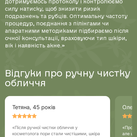
дотримуємось протоколу і контролюємо
силу натиску, щоб знизити ризик
подразнень та рубців. Оптимальну частоту
процедур, поєднання з пілінгами чи
апаратними методиками підбираємо після
очної консультації, враховуючи тип шкіри,
вік і наявність акне.»
Відгуки про ручну чистку
обличчя
Тетяна, 45 років
Олена
«Після ручної чистки обличчя у
«Проце
косметолога пори стали чистішими, шкіра
але ці