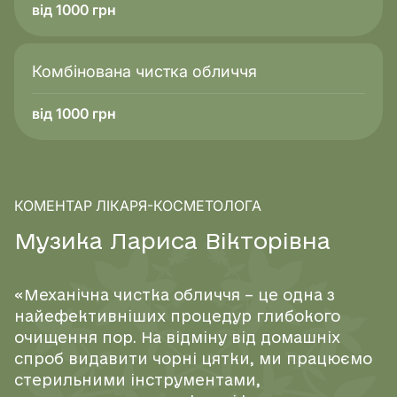
від 1000 грн
Комбінована чистка обличчя
від 1000 грн
КОМЕНТАР ЛІКАРЯ-КОСМЕТОЛОГА
М
у
з
и
к
а
Л
а
р
и
с
а
В
і
к
т
о
р
і
в
н
а
«Механічна чистка обличчя – це одна з
найефективніших процедур глибокого
очищення пор. На відміну від домашніх
спроб видавити чорні цятки, ми працюємо
стерильними інструментами,