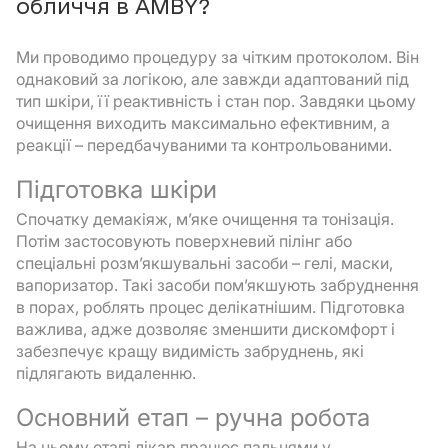
обличчя в AMBY?
Ми проводимо процедуру за чітким протоколом. Він
однаковий за логікою, але завжди адаптований під
тип шкіри, її реактивність і стан пор. Завдяки цьому
очищення виходить максимально ефективним, а
реакції – передбачуваними та контрольованими.
Підготовка шкіри
Спочатку демакіяж, м’яке очищення та тонізація.
Потім застосовують поверхневий пілінг або
спеціальні розм’якшувальні засоби – гелі, маски,
вапоризатор. Такі засоби пом’якшують забруднення
в порах, роблять процес делікатнішим. Підготовка
важлива, адже дозволяє зменшити дискомфорт і
забезпечує кращу видимість забруднень, які
підлягають видаленню.
Основний етап – ручна робота
На цьому етапі лікар працює пальцями у