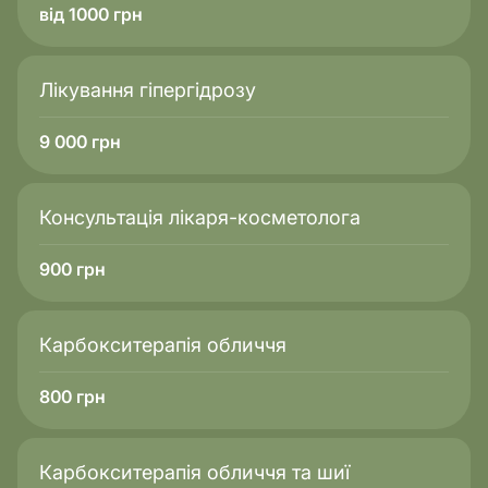
від 1000 грн
Скільки триває і як часто
потрібна?
Лікування гіпергідрозу
Типова процедура займає 60–90 хвилин. Частота
визначається лікарем залежно від типу і стану
9 000
грн
шкіри: зазвичай це раз на 1–3 місяці. Регулярні
сеанси допомагають підтримувати пори чистими, а
обличчя виглядає рівним і свіжим.
Консультація лікаря-косметолога
Чи боляче робити механічну
900
грн
чистку обличчя?
Під час видалення комедонів виникає невеликий
дискомфорт або легкий біль у чутливих зонах. Це
Карбокситерапія обличчя
нормально. Спеціаліст працює делікатно,
застосовує професійні засоби для пом’якшення і
800
грн
контролює силу натиску.
Карбокситерапія обличчя та шиї