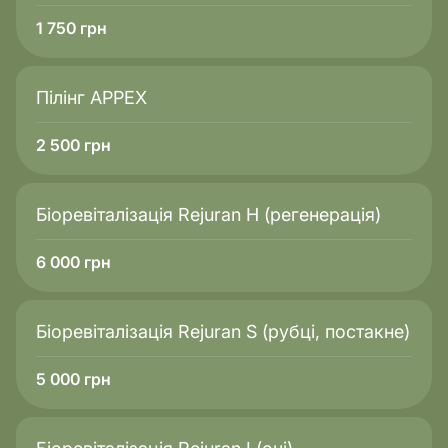
1 750
грн
Пілінг APPEX
2 500
грн
Біоревіталізація Rejuran H (регенерація)
6 000
грн
Біоревіталізація Rejuran S (рубці, постакне)
5 000
грн