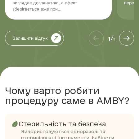
виглядає доглянутою, а ефект
переве
зберігається вже пон...
1
Залишити відгук
/
5
Чому варто робити
процедуру саме в AMBY?
Стерильність та безпека
Використовуються одноразові та
стерилізовані інструменти, кабінети