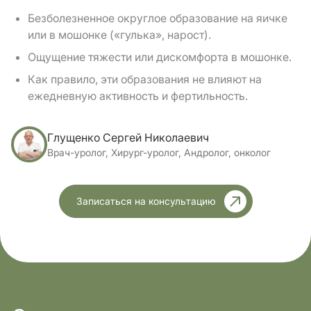
Безболезненное округлое образование на яичке
или в мошонке («гулька», нарост).
Ощущение тяжести или дискомфорта в мошонке.
Как правило, эти образования не влияют на
ежедневную активность и фертильность.
Регулярные осмотры и контроль размера
Глущенко Сергей Николаевич
образования позволяют оценить потребность в
Врач-уролог, Хирург-уролог, Андролог, онколог
лечении кости яичка у мужчин и своевременно
предотвратить возможные осложнения.
Симптомы, требующие срочного
Записаться на консультацию
осмотра
Иногда киста яичка или сперматоцеле могут
осложняться, и в таких случаях требуется
немедленная консультация уролога. Срочный
обзор нуждается в ситуации, когда появляются: