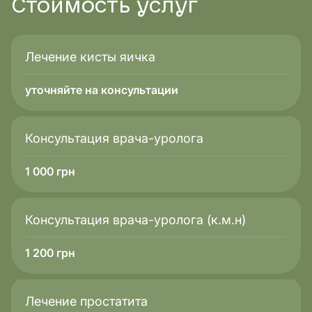
Стоимость
услуг
резкая боль в яичке или мошонке;
покраснение кожи и отек;
Лечение кисты яичка
повышение температуры или лихорадка;
быстрое увеличение размера образования;
уточняйте на консультации
у детей — плач или беспокойство при
прикосновении к мошонке.
Консультация врача-уролога
Своевременное обращение помогает
предотвратить серьезные осложнения и
1 000
грн
определить оптимальный алгоритм лечения в
AMBY.
Консультация врача-уролога (к.м.н)
1 200
грн
Лечение простатита