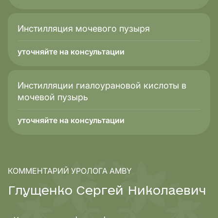
Инстилляция мочевого пузыря
уточняйте на консультации
Инстилляции гиалоурановой кислоты в
мочевой пузырь
уточняйте на консультации
КОММЕНТАРИЙ УРОЛОГА AMBY
Г
л
у
щ
е
н
к
о
С
е
р
г
е
й
Н
и
к
о
л
а
е
в
и
ч