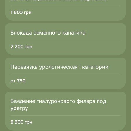
1 600
грн
Блокада семенного канатика
2 200
грн
Перевязка урологическая I категории
от 750
Введение гиалуронового филера под
уретру
8 500
грн