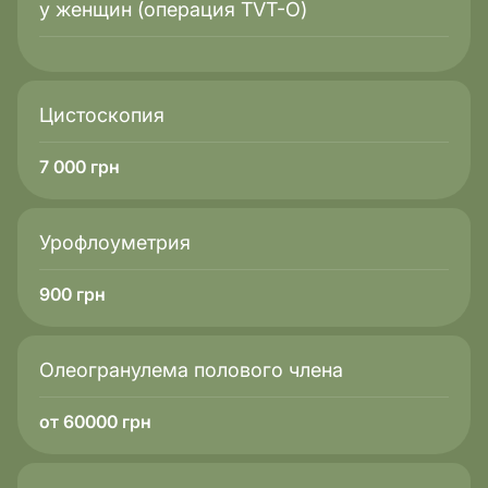
у женщин (операция TVT-O)
Цистоскопия
7 000
грн
Урофлоуметрия
900
грн
Олеогранулема полового члена
от 60000 грн