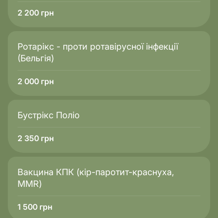
2 200
грн
Ротарікс - проти ротавірусної інфекції
(Бельгія)
2 000
грн
Бустрікс Поліо
2 350
грн
Вакцина КПК (кір-паротит-краснуха,
MMR)
1 500
грн