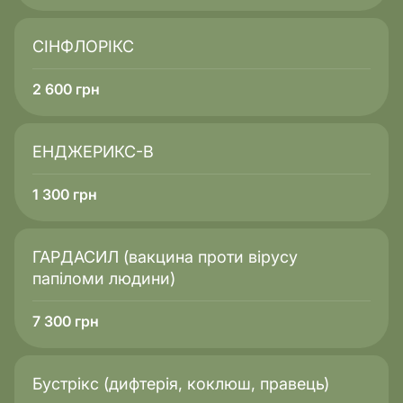
СІНФЛОРІКС
2 600
грн
ЕНДЖЕРИКС-В
1 300
грн
ГАРДАСИЛ (вакцина проти вірусу
папіломи людини)
7 300
грн
Бустрікс (дифтерія, коклюш, правець)