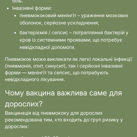
біль.
Інвазивні форми:
пневмококовий менінгіт – ураження мозкових
оболонок, серйозне ускладнення;
бактеріємія / сепсис – потрапляння бактерій у
кров із системними проявами, що потребує
невідкладної допомоги.
Пневмокок може викликати як легкі локальні інфекції
(пневмонія, отит, синусит), так і серйозні інвазивні
форми — менінгіт та сепсис, що потребують
невідкладного лікування.
Чому вакцина важлива саме для
дорослих?
Вакцинація від пневмококу для дорослих
рекомендована тим, хто входить до груп ризику у
дорослих: