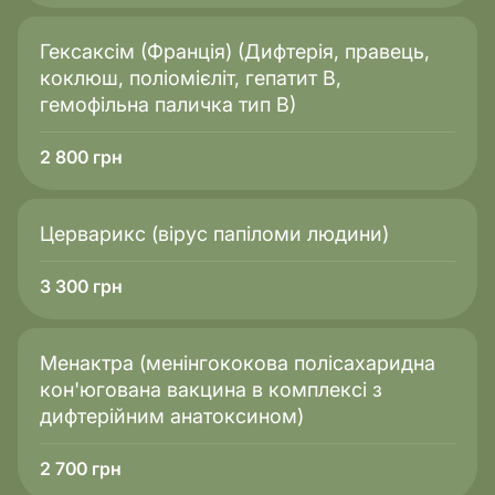
Гексаксім (Франція) (Дифтерія, правець,
коклюш, поліомієліт, гепатит В,
гемофільна паличка тип В)
2 800
грн
Церварикс (вірус папіломи людини)
3 300
грн
Менактра (менінгококова полісахаридна
кон'югована вакцина в комплексі з
дифтерійним анатоксином)
2 700
грн