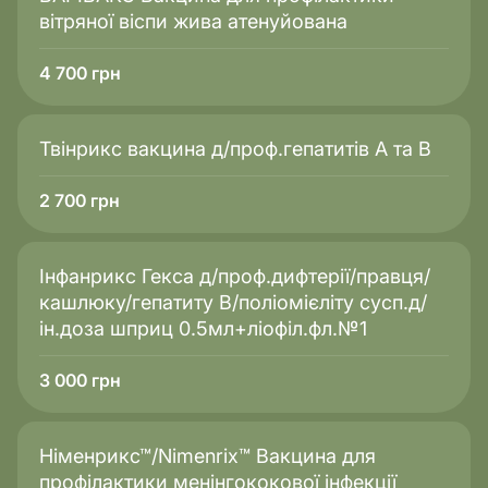
вітряної віспи жива атенуйована
4 700
грн
Твiнрикс вакцина д/проф.гепатитiв А та В
2 700
грн
Інфанрикс Гекса д/проф.дифтерії/правця/
кашлюку/гепатиту В/поліомієліту сусп.д/
ін.доза шприц 0.5мл+ліофіл.фл.№1
3 000
грн
Німенрикс™/Nimenrix™ Вакцина для
профілактики менінгококової інфекції