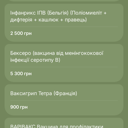
Інфанрикс ІПВ (Бельгія) (Поліомиеліт +
дифтерія + кашлюк + правець)
2 500
грн
Бексеро (вакцина від менінгококової
інфекції серотипу B)
5 300
грн
Ваксигрип Тетра (Франція)
900
грн
ВАРІВАКС Вакцина для профілактики