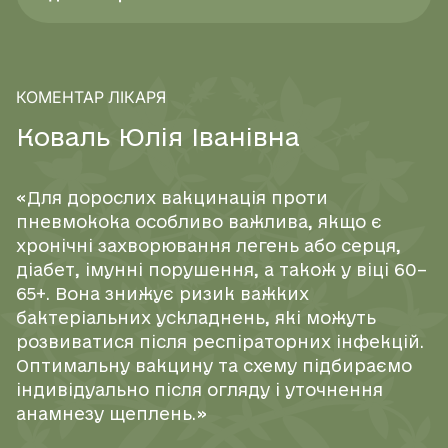
КОМЕНТАР ЛІКАРЯ
К
о
в
а
л
ь
Ю
л
і
я
І
в
а
н
і
в
н
а
«Для дорослих вакцинація проти
пневмокока особливо важлива, якщо є
хронічні захворювання легень або серця,
діабет, імунні порушення, а також у віці 60–
65+. Вона знижує ризик важких
бактеріальних ускладнень, які можуть
розвиватися після респіраторних інфекцій.
Оптимальну вакцину та схему підбираємо
індивідуально після огляду і уточнення
анамнезу щеплень.»