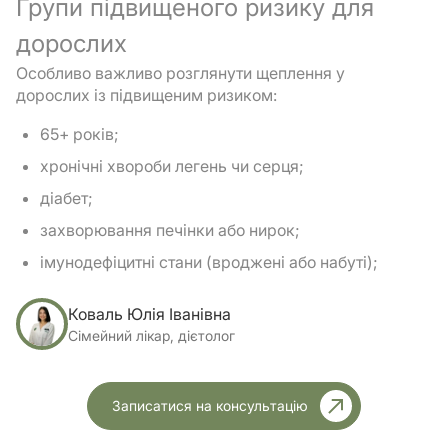
Групи підвищеного ризику для
дорослих
Особливо важливо розглянути щеплення у
дорослих із підвищеним ризиком:
65+ років;
хронічні хвороби легень чи серця;
діабет;
захворювання печінки або нирок;
імунодефіцитні стани (вроджені або набуті);
після спленектомії (видалення селезінки);
Коваль Юлія Іванівна
онкопацієнти;
Сімейний лікар, дієтолог
курці;
особи з частими пневмоніями в анамнезі.
Записатися на консультацію
Фінальне рішення про вакцинацію завжди приймає