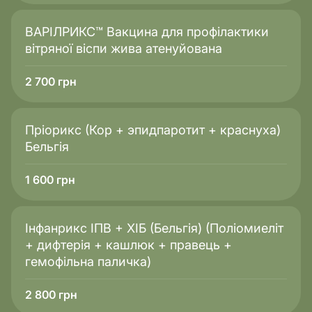
ВАРІЛРИКС™ Вакцина для профілактики
вітряної віспи жива атенуйована
2 700
грн
Пріорикс (Кор + эпидпаротит + краснуха)
Бельгія
1 600
грн
Інфанрикс ІПВ + ХІБ (Бельгія) (Поліомиеліт
+ дифтерія + кашлюк + правець +
гемофільна паличка)
2 800
грн