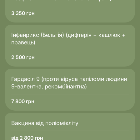
3 350
грн
Інфанрикс (Бельгія) (дифтерія + кашлюк +
правець)
2 500
грн
Гардасіл 9 (проти віруса папіломи людини
9-валентна, рекомбінантна)
7 800
грн
Вакцина від поліомієліту
від 2 800 грн