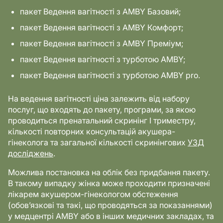
пакет Ведення вагітності з AMBY Базовий;
пакет Ведення вагітності з AMBY Комфорт;
пакет Ведення вагітності з AMBY Преміум;
пакет Ведення вагітності з турботою AMBY;
пакет Ведення вагітності з турботою AMBY pro.
На ведення вагітності ціна залежить від набору
послуг, що входять до пакету, програми, за якою
проводиться пренатальний скринінг І триместру,
кількості повторних консультацій акушера-
гінеколога та загальної кількості скринінгових
УЗД
досліджень
.
Можлива постановка на облік без придбання пакету.
В такому випадку жінка може проходити призначені
лікарем акушером-гінекологом обстеження
(обов’язкові та такі, що проводяться за показаннями)
у медцентрі AMBY або в інших медичних закладах, та