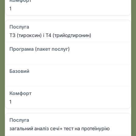
Комфорт
1
Послуга
Т3 (тироксин) і Т4 (трийодтиронин)
Програма (пакет послуг)
Базовий
Комфорт
1
Послуга
загальний аналіз сечі+ тест на протеїнурію