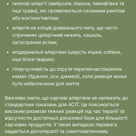
пилкові алергії (амброзія, береза, тимофіївка та
інші трави), які проявляються сезонним ринітом
або кон’юнктивітом;
алергія на кліщів домашнього пилу, що часто
спричиняє цілорічний нежить, кашель,
загострення астми;
епідермальні алергени (шерсть кішки, собаки,
інші білки тварин);
гіперчутливість до отрути перетинчастокрилих
комах (бджоли, оси, джмелі), коли реакція може
бути небезпечною для життя.
Важливо знати, що харчові алергени не належать до
стандартних показань для АСІТ. Це пояснюється
високим ризиком тяжких реакцій під час терапії та
відсутністю достатньої доказової бази для більшості
харчових продуктів. У таких випадках перевага
надається дієтотерапії та симптоматичному