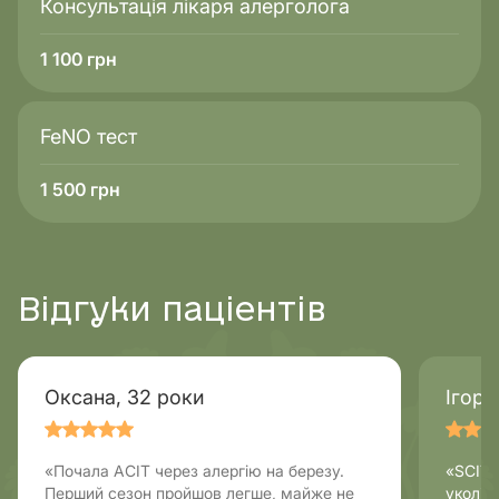
Консультація лікаря алерголога
1 100
грн
FeNO тест
1 500
грн
Відгуки паціентів
Оксана, 32 роки
Ігор, 
«Почала АСІТ через алергію на березу.
«SCIT 
Перший сезон пройшов легше, майже не
уколів 