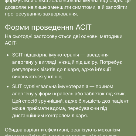
формується більш збалансована імунна відповідь. Це
дозволяє не лише зменшити симптоми, а й запобігти
прогресуванню захворювання.
Форми проведення АСІТ
На сьогодні застосовуються дві основні методики
АСІТ:
SCIT підшкірна імунотерапія — введення
алергену у вигляді ін’єкцій під шкіру. Потребує
регулярних візитів до лікаря, адже ін’єкції
виконуються у клініці.
SLIT сублінгвальна імунотерапія — прийом
алергену у формі крапель або таблеток під язик.
Цей спосіб зручніший, адже більшість доз пацієнт
може приймати вдома, перебуваючи під
дистанційним контролем лікаря.
Обидва варіанти ефективні, реалізують механізм