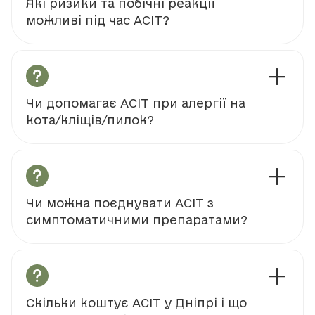
Які ризики та побічні реакції
можливі під час АСІТ?
Чи допомагає АСІТ при алергії на
кота/кліщів/пилок?
Чи можна поєднувати АСІТ з
симптоматичними препаратами?
Скільки коштує АСІТ у Дніпрі і що