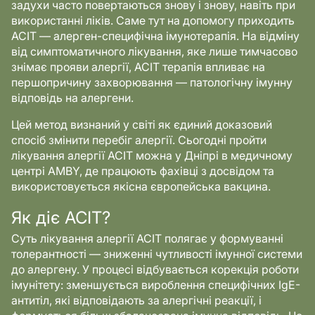
задухи часто повертаються знову і знову, навіть при
використанні ліків. Саме тут на допомогу приходить
АСІТ — алерген-специфічна імунотерапія. На відміну
від симптоматичного лікування, яке лише тимчасово
знімає прояви алергії, АСІТ терапія впливає на
першопричину захворювання — патологічну імунну
відповідь на алергени.
Цей метод визнаний у світі як єдиний доказовий
спосіб змінити перебіг алергії. Сьогодні пройти
лікування алергії АСІТ можна у Дніпрі в медичному
центрі AMBY, де працюють фахівці з досвідом та
використовується якісна європейська вакцина.
Як діє АСІТ?
Суть лікування алергії АСІТ полягає у формуванні
толерантності — зниженні чутливості імунної системи
до алергену. У процесі відбувається корекція роботи
імунітету: зменшується вироблення специфічних IgE-
антитіл, які відповідають за алергічні реакції, і