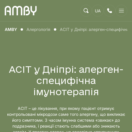
UA
AMBY
Алергологія
АСІТ у Дніпрі: алерген-специфічна 
АСІТ у Дніпрі: алерген-
специфічна
імунотерапія
АСІТ – це лікування, при якому пацієнт отримує
контрольовані мікродози саме того алергену, що викликає
його симптоми. З часом імунна система «звикає» до
подразника, і реакції стають слабшими або зникають
зовсім. У простих словах, це своєрідне «привчання»