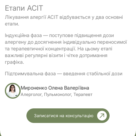
Етапи АСІТ
Лікування алергії АСІТ відбувається у два основні
етапи.
Індукційна фаза — поступове підвищення дози
алергену до досягнення індивідуально переносимої
та терапевтичної концентрації. На цьому етапі
важливі регулярні візити і чітке дотримання
графіка.
Підтримувальна фаза — введення стабільної дози
протягом кількох років (у середньому 3–5). Для
SCIT (підшкірні ін’єкції) передбачені планові візити
Мироненко Олена Валеріївна
в клініку з інтервалом приблизно 30 днів. При SLIT
Алерголог, Пульмонолог, Терапевт
(краплі або таблетки під язик) пацієнт приймає
препарат вдома щодня (або за іншою схемою, в
залежності від обраного препарату), але проходить
Записатися на консультацію
контрольні огляди в алерголога.
Безпека і спостереження