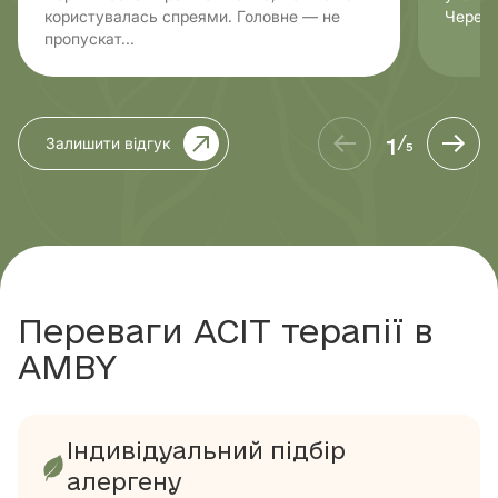
користувалась спреями. Головне — не
Через 
пропускат...
1
Залишити відгук
/
5
Переваги АСІТ терапії в
AMBY
Індивідуальний підбір
алергену