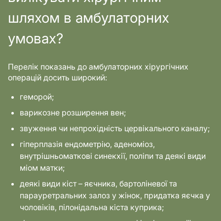
шляхом в амбулаторних
умовах?
Перелік показань до амбулаторних хірургічних
операцій досить широкий:
геморой;
варикозне розширення вен;
звуження чи непрохідність цервікального каналу;
гіперплазія ендометрію, аденоміоз,
внутрішньоматкові синекхії, поліпи та деякі види
міом матки;
деякі види кіст – яєчника, бартоліневої та
парауретральних залоз у жінок, придатка яєчка у
чоловіків, пілонідальна кіста куприка;