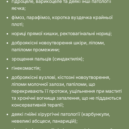
гідроцеле, варикоцеле та деякі інші патології
яєчка;
фімоз, парафімоз, коротка вуздечка крайньої
плоті;
нориці прямої кишки, ректовагінальні нориці;
доброякісні новоутворення шкіри, ліпоми,
папіломи промежини;
зрощення пальців (синдактилія);
гінекомастія;
доброякісні вузлові, кістозні новоутворення,
ліпоми молочної залози, папіломи, що
перекривають її протоки, ущільнення при маститі
та хронічні вогнища запалення, що не піддаються
консервативній терапії;
деякі гнійні хірургічні патології (карбункули,
невеликі абсцеси, панарицій);