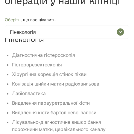
операцій у нашій клініці
Оберіть,
що вас цікавить
Гінекологія
Гінекологія
Діагностична гістероскопія
Гістерорезектоскопія
Хірургічна корекція стінок піхви
Конізація шийки матки радіохвильова
Лабіопластика
Видалення парауретральної кісти
Видалення кісти бартоліневої залози
Лікувально-діагностичне вишкрібання
порожнини матки, цервікального каналу