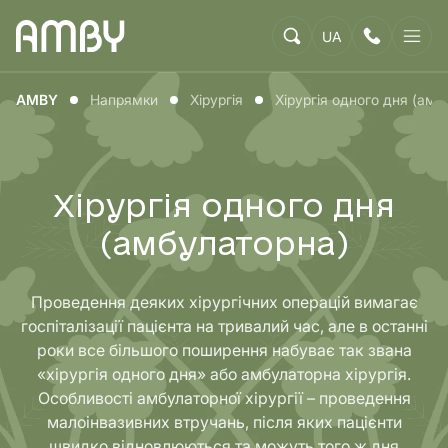
UA
AMBY
Напрямки
Хірургія
Хірургія одного дня (амб
Хірургія одного дня
(амбулаторна)
Проведення деяких хірургічних операцій вимагає
госпіталізації пацієнта на тривалий час, але в останні
роки все більшого поширення набуває так звана
«хірургія одного дня» або амбулаторна хірургія.
Особливості амбулаторної хірургії – проведення
малоінвазивних втручань, після яких пацієнти
швидко відновлюються та можуть того ж дня