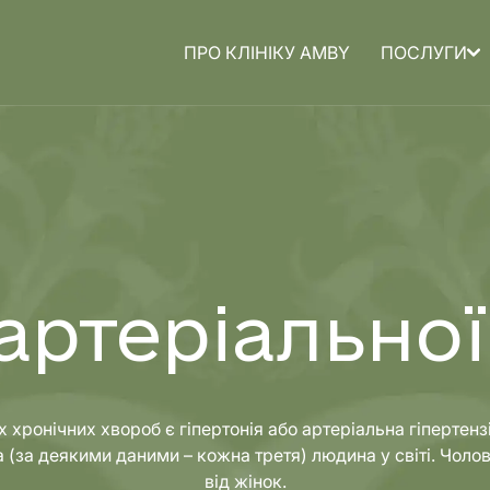
ПРО КЛІНІКУ AMBY
ПОСЛУГИ
а для
Медицина для
дітей
артеріальної 
ронічних хвороб є гіпертонія або артеріальна гіпертензія
а (за деякими даними – кожна третя) людина у світі. Чоло
від жінок.