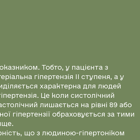
казником. Тобто, у пацієнта з
іальна гіпертензія II ступеня, а у
 виділяється характерна для людей
гіпертензія. Це коли систолічний
астолічний лишається на рівні 89 або
ної гіпертензії обраховується за тими
ище.
рність, що з людиною-гіпертоніком