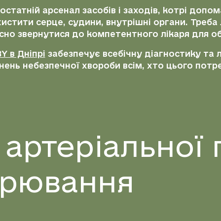
остатній арсенал засобів і заходів, котрі допо
хистити серце, судини, внутрішні органи. Треба
сно звернутися до компетентного лікаря для о
 в Дніпрі
забезпечує всебічну діагностику та лі
ень небезпечної хвороби всім, хто цього потр
артеріальної г
орювання