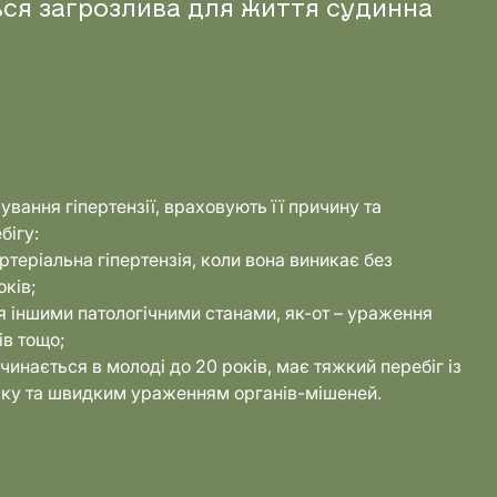
ься загрозлива для життя судинна
вання гіпертензії, враховують її причину та
бігу:
ртеріальна гіпертензія, коли вона виникає без
оків;
я іншими патологічними станами, як-от – ураження
ів тощо;
очинається в молоді до 20 років, має тяжкий перебіг із
ку та швидким ураженням органів-мішеней.