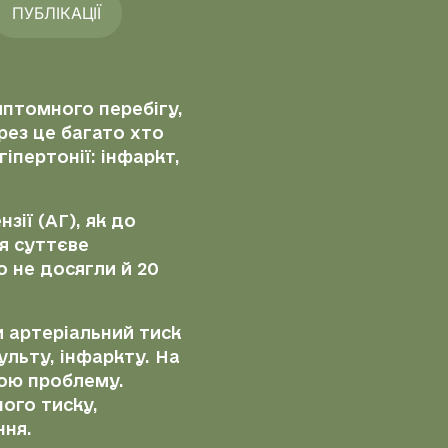
ПУБЛІКАЦІЇ
птомного перебігу,
рез це багато хто
іпертонії: інфаркт,
ії (АГ), як до
я суттєве
 не досягли й 20
ли артеріальний тиск
ульту, інфаркту. На
вою проблему.
ого тиску,
ння.