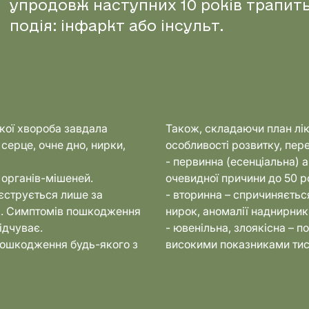
упродовж наступних 10 років трапит
подія: інфаркт або інсульт.
якої хвороба завдала
Також, складаючи план ліку
серце, очне дно, нирки,
особливості розвитку, пере
- первинна (есенціальна) а
ь органів-мішеней.
очевидної причини до 50 р
еєструється лише за
- вторинна – спричиняєтьс
к. Симптомів пошкодження
нирок, аномалії наднирник
ідчуває.
- ювенільна, злоякісна – п
и пошкодження будь-якого з
високими показниками тис