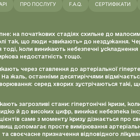
АРІ
ПРО ПОСЛУГУ
F.A.Q.
СЕРТИФІКАТИ
не: на початкових стадіях схильне до малосим
лі так, що люди «звикають» до нездужання. Че
 тоді, коли виникають небезпечні ускладнення г
ниркова недостатність тощо.
ають через ставлення до артеріальної гіпертенз
. На жаль, останніми десятиріччями відмічаєтьс
рювання: серед хворих зустрічаються такі, що
икають загрозливі стани: гіпертонічні кризи, ко
идко й до високих цифр, виникає небезпека інс
ацієнтів саме з моменту кризу дізнається про с
явищ допомагає просте вимірювання артеріальн
 та своєчасне призначення відповідного лікува