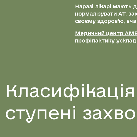
Наразі лікарі мають д
нормалізувати АТ, за
своєму здоров’ю, вча
Медичний центр AMBY
профілактику ускладн
Класифікація 
ступені захв