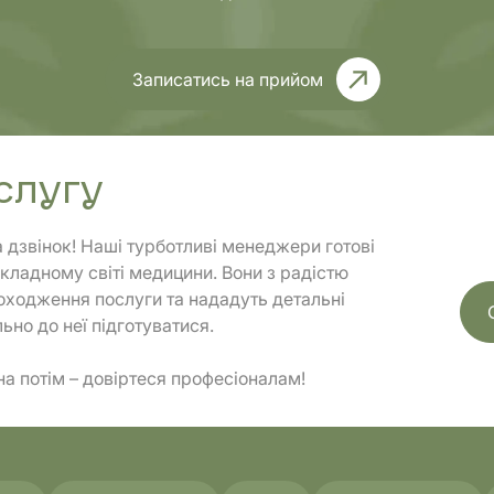
Записатись на прийом
Комплексні
тика
обстеження
слугу
а дзвінок! Наші турботливі менеджери готові
кладному світі медицини. Вони з радістю
ходження послуги та нададуть детальні
ьно до неї підготуватися.
на потім – довіртеся професіоналам!