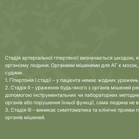
Стадія артеріальної гіпертензії визначається шкодою, 
організму людини. Органами мішенями для АГ є мозок, 
судини.
1. Гіпертонія I стадії – у пацієнта немає жодних уражен
2. Стадія II – ураження будь-якого з органів мішеней р
допомогою інструментальних чи лабораторних методи
органів або порушення їхньої функції, сама людина не в
3. Стадія III – виникає симптоматика та клінічні прояв
органів мішеней.