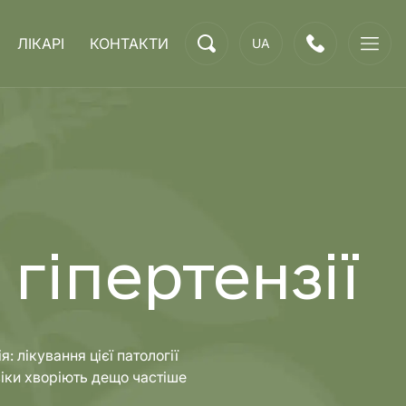
ЛІКАРІ
КОНТАКТИ
UA
гіпертензії
: лікування цієї патології
віки хворіють дещо частіше