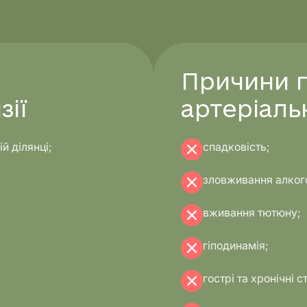
Причини 
зії
артеріаль
й ділянці;
спадковість;
зловживання алког
вживання тютюну;
гіподинамія;
гострі та хронічні с