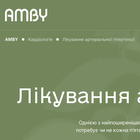
Медицина для
Медицин
AMBY
Кардіологія
Лікування артеріальної гіпертензії
чоловіків
жінок
Лікування 
Однією з найпоширеніших х
потребує чи не кожна п’ят