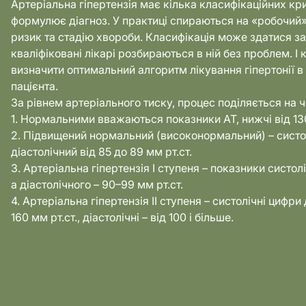
Артеріальна гіпертензія має кілька класифікаційних кри
формулює діагноз. У практиці спираються на «робочий
ризик та стадію хвороби. Класифікація може здатися з
кваліфіковані лікарі розбираються в ній без проблем. І
визначити оптимальний алгоритм лікування гіпертонії 
пацієнта.
За рівнем артеріального тиску, процес поділяється на ч
1. Нормальними вважаються показники АТ, нижчі від 130
2. Підвищений нормальний (високонормальний) – систол
діастолічний від 85 до 89 мм рт.ст.
3. Артеріальна гіпертензія І ступеня – показники систолі
а діастолічного – 90–99 мм рт.ст.
4. Артеріальна гіпертензія II ступеня – систолічні цифр
160 мм рт.ст., діастолічні – від 100 і більше.