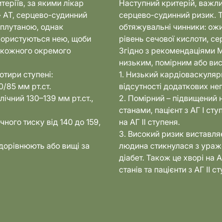
теріїв, за якими лікар
Наступний критерій, важли
» АТ, серцево-судинний
серцево-судинний ризик. Т
аплутаною, однак
обтяжувальні чинники: ожи
 користуються нею, щоби
рівень сечової кислоти, с
в кожного окремого
Згідно з рекомендаціями М
низьким, помірним або ви
отири ступені:
1. Низький кардіоваскулярн
/85 мм рт.ст.
відсутності додаткових не
ічний 130–139 мм рт.ст.,
2. Помірний – підвищений
станами, пацієнт з АГ І ст
чного тиску від 140 до 159,
на АГ II ступеня.
3. Високий ризик виставля
и дорівнюють або вищі за
людина стикнулася з ураже
діабет. Також це хворі на 
станів та пацієнти з АГ II с