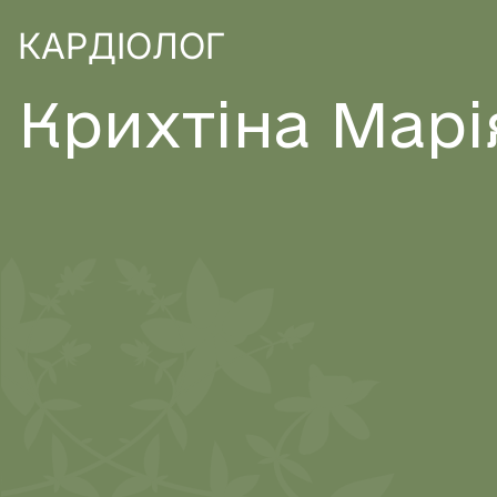
КАРДІОЛОГ
К
р
и
х
т
і
н
а
М
а
р
і