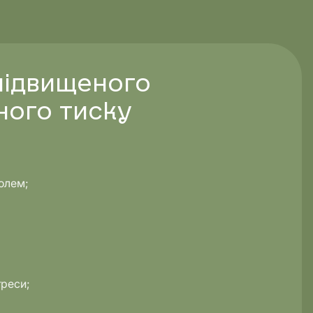
підвищеного
ного тиску
олем;
треси;