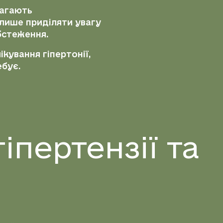
магають
 лише приділяти увагу
бстеження.
кування гіпертонії,
ебує.
іпертензії та