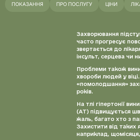
ПОКАЗАННЯ
ПРО ПОСЛУГУ
ЦІНИ
ЛІК
Захворювання підступ
часто прогресує пово
звертається до лікаря
інсульт, серцева чи 
Проблеми також виник
хвороби людей у віці
«помолодшання» захво
років.
На тлі гіпертонії вин
(АТ) підвищується шв
жаль, багато хто з п
Захистити від таких 
наприклад, щомісяця,