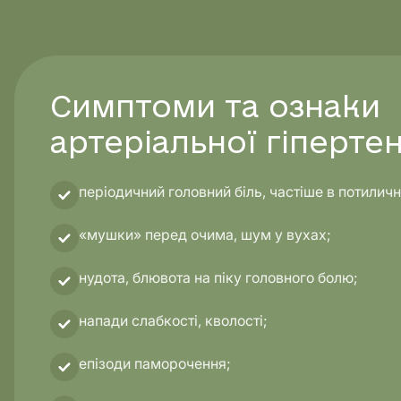
Симптоми та ознаки
артеріальної гіпертен
періодичний головний біль, частіше в потиличні
«мушки» перед очима, шум у вухах;
нудота, блювота на піку головного болю;
напади слабкості, кволості;
епізоди паморочення;