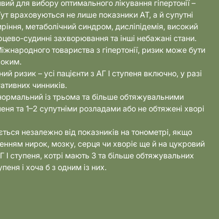
вий для вибору оптимального лікування гіпертонії –
ут враховуються не лише показники АТ, а й супутні
ріння, метаболічний синдром, дисліпідемія, високий
ерцево-судинні захворювання та інші небажані стани.
іжнародного товариства з гіпертонії, ризик може бути
соким.
ий ризик – усі пацієнти з АГ І ступеня включно, у разі
гативних чинників.
 нормальний із трьома та більше обтяжувальними
упеня та 1–2 супутніми розладами або не обтяжені хворі
ється незалежно від показників на тонометрі, якщо
нням нирок, мозку, серця чи хворіє ще й на цукровий
АГ І ступеня, котрі мають 3 та більше обтяжувальних
тупеня і хоча б з одним із них.