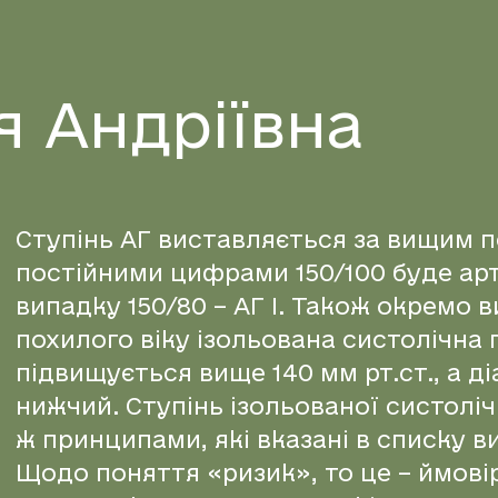
я
А
н
д
р
і
ї
в
н
а
Ступінь АГ виставляється за вищим по
постійними цифрами 150/100 буде артер
випадку 150/80 – АГ І. Також окремо
похилого віку ізольована систолічна 
підвищується вище 140 мм рт.ст., а ді
нижчий. Ступінь ізольованої систоліч
ж принципами, які вказані в списку в
Щодо поняття «ризик», то це – ймові