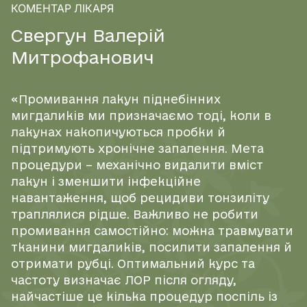
КОМЕНТАР ЛІКАРЯ
С
в
е
р
г
у
н
В
а
л
е
р
і
й
М
и
т
р
о
ф
а
н
о
в
и
ч
«Промивання лакун піднебінних
мигдаликів ми призначаємо тоді, коли в
лакунах накопичуються пробки й
підтримують хронічне запалення. Мета
процедури – механічно видалити вміст
лакун і зменшити інфекційне
навантаження, щоб рецидиви тонзиліту
траплялися рідше. Важливо не робити
промивання самостійно: можна травмувати
тканини мигдаликів, посилити запалення й
отримати рубці. Оптимальний курс та
частоту визначає ЛОР після огляду,
найчастіше це кілька процедур поспіль із