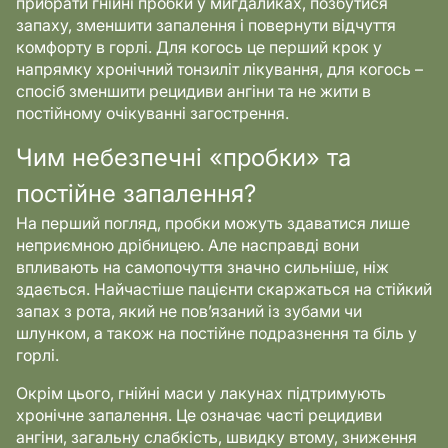
прибрати гнійні пробки у мигдаликах, позбутися
запаху, зменшити запалення і повернути відчуття
комфорту в горлі. Для когось це перший крок у
напрямку хронічний тонзиліт лікування, для когось –
спосіб зменшити рецидиви ангіни та не жити в
постійному очікуванні загострення.
Чим небезпечні «пробки» та
постійне запалення?
На перший погляд, пробки можуть здаватися лише
неприємною дрібницею. Але насправді вони
впливають на самопочуття значно сильніше, ніж
здається. Найчастіше пацієнти скаржаться на стійкий
запах з рота, який не пов’язаний із зубами чи
шлунком, а також на постійне подразнення та біль у
горлі.
Окрім цього, гнійні маси у лакунах підтримують
хронічне запалення. Це означає часті рецидиви
ангіни, загальну слабкість, швидку втому, зниження