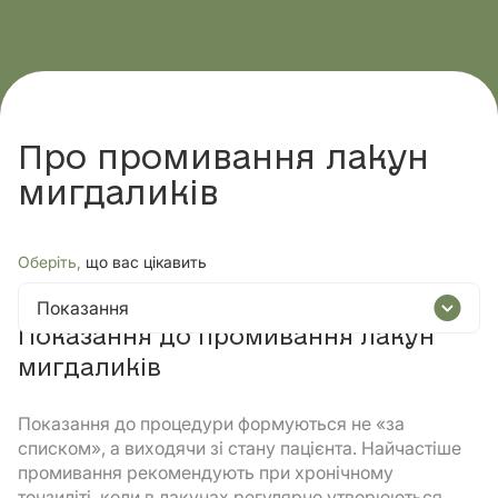
Про промивання лакун
мигдаликів
Оберіть,
що вас цікавить
Показання
Показання до промивання лакун
мигдаликів
Показання до процедури формуються не «за
списком», а виходячи зі стану пацієнта. Найчастіше
промивання рекомендують при хронічному
тонзиліті, коли в лакунах регулярно утворюються