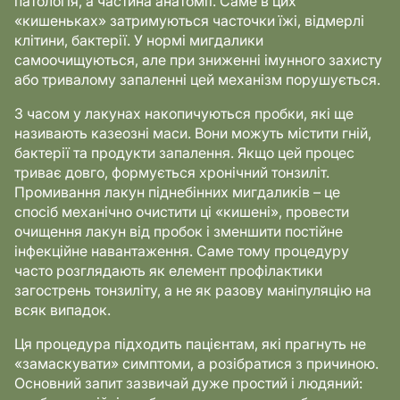
патологія, а частина анатомії. Саме в цих
«кишеньках» затримуються часточки їжі, відмерлі
клітини, бактерії. У нормі мигдалики
самоочищуються, але при зниженні імунного захисту
або тривалому запаленні цей механізм порушується.
З часом у лакунах накопичуються пробки, які ще
називають казеозні маси. Вони можуть містити гній,
бактерії та продукти запалення. Якщо цей процес
триває довго, формується хронічний тонзиліт.
Промивання лакун піднебінних мигдаликів – це
спосіб механічно очистити ці «кишені», провести
очищення лакун від пробок і зменшити постійне
інфекційне навантаження. Саме тому процедуру
часто розглядають як елемент профілактики
загострень тонзиліту, а не як разову маніпуляцію на
всяк випадок.
Ця процедура підходить пацієнтам, які прагнуть не
«замаскувати» симптоми, а розібратися з причиною.
Основний запит зазвичай дуже простий і людяний: