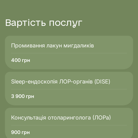
Вартість
послуг
Промивання лакун мигдаликів
400
грн
Sleep-ендоскопія ЛОР-органів (DISE)
3 900
грн
Консультація отоларинголога (ЛОРа)
900
грн