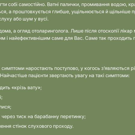
гти собі самостійно. Ватні палички, промивання водою, кр
ься, а проштовхується глибше, ущільнюється й щільніше п
луху або шум у вусі.
дома, а огляд отоларинголога. Лише після отоскопії лікар 
шим і найефективнішим саме для Вас. Саме так проходить
 симптоми наростають поступово, у когось з’являються рі
. Найчастіше пацієнти звертають увагу на такі симптоми:
дить «крізь вату»;
і;
лися;
 через тиск на барабанну перетинку;
ення стінок слухового проходу.