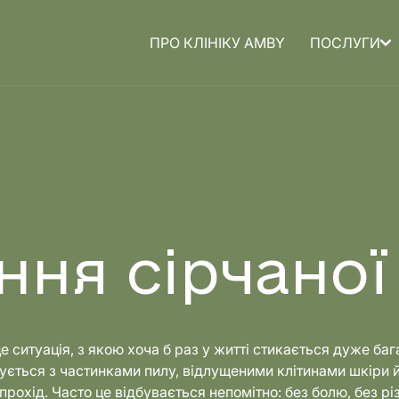
ПРО КЛІНІКУ AMBY
ПОСЛУГИ
а для
Медицина для
дітей
ння сірчаної
е ситуація, з якою хоча б раз у житті стикається дуже баг
ується з частинками пилу, відлущеними клітинами шкіри 
рохід. Часто це відбувається непомітно: без болю, без рі