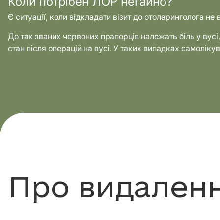
Коли потрібен ЛОР негайно?
Є ситуації, коли відкладати візит до отоларинголога не
До так званих червоних прапорців належать біль у вусі,
стан після операцій на вусі. У таких випадках самолік
Про видаленн