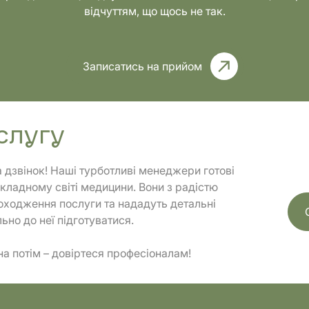
відчуттям, що щось не так.
Комплексні
Записатись на прийом
тика
обстеження
слугу
а дзвінок! Наші турботливі менеджери готові
кладному світі медицини. Вони з радістю
ходження послуги та нададуть детальні
ьно до неї підготуватися.
на потім – довіртеся професіоналам!