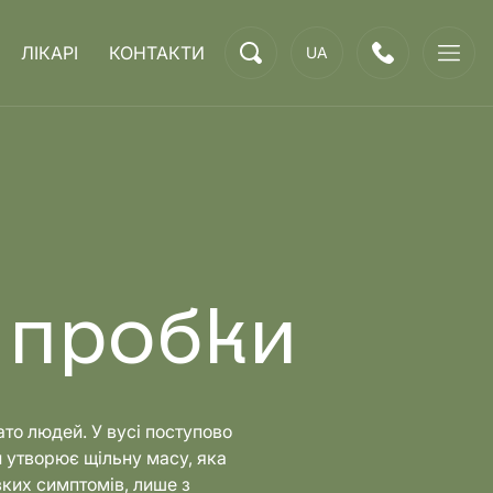
ЛІКАРІ
КОНТАКТИ
UA
 пробки
ато людей. У вусі поступово
й утворює щільну масу, яка
зких симптомів, лише з