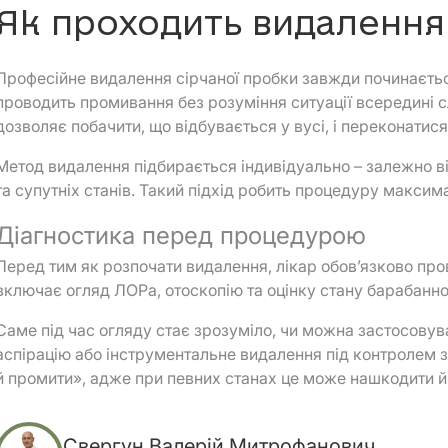
Як проходить видалення п
Професійне видалення сірчаної пробки завжди починається
проводить промивання без розуміння ситуації всередині с
дозволяє побачити, що відбувається у вусі, і переконати
Метод видалення підбирається індивідуально – залежно від
та супутніх станів. Такий підхід робить процедуру макси
Діагностика перед процедурою
Перед тим як розпочати видалення, лікар обов’язково про
включає огляд ЛОРа, отоскопію та оцінку стану барабанно
Саме під час огляду стає зрозуміло, чи можна застосову
аспірацію або інструментальне видалення під контролем з
й промити», адже при певних станах це може нашкодити й
Свергун Валерій Митрофанович