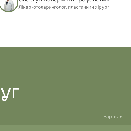
Лікар-отоларинголог, пластичний хірург
уг
Вартість