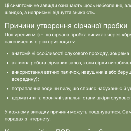
Ці симптоми не завжди означають щось небезпечне, але
швидко, а неприємні відчуття зникають.
Причини утворення сірчаної пробки
Поширений міф – що сірчана пробка виникає через «брудн
накопичення сірки призводять:
анатомічні особливості слухового проходу, зокрема 
активна робота сірчаних залоз, коли сірки виробляєт
використання ватних паличок, навушників або беруш
всередину);
потрапляння води чи пилу, що сприяє набуханню й у
дерматити та хронічні запальні стани шкіри слухово
У кожному випадку причини можуть поєднуватися. Саме т
порадах з інтернету.