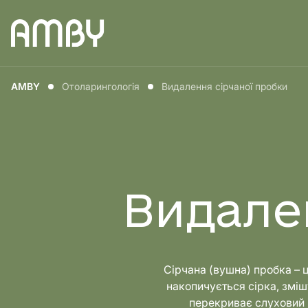
Медицина для
Медицин
AMBY
Отоларингологія
Видалення сірчаної пробки
чоловіків
жінок
Видале
Сірчана (вушна) пробка – ц
накопичується сірка, зміш
перекриває слуховий п