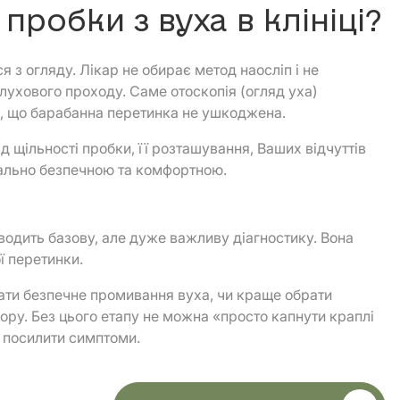
робки з вуха в клініці?
 з огляду. Лікар не обирає метод наосліп і не
лухового проходу. Саме отоскопія (огляд уха)
ся, що барабанна перетинка не ушкоджена.
 щільності пробки, її розташування, Ваших відчуттів
мально безпечною та комфортною.
водить базову, але дуже важливу діагностику. Вона
ї перетинки.
вати безпечне промивання вуха, чи краще обрати
ору. Без цього етапу не можна «просто капнути краплі
 посилити симптоми.