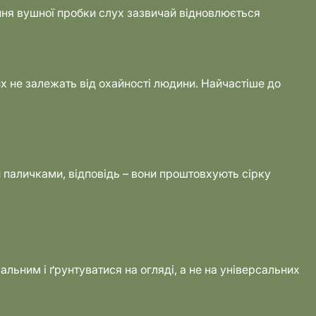
ння вушної пробки слух зазвичай відновлюється
их не залежать від охайності людини. Найчастіше до
 паличками, відповідь – вони проштовхують сірку
льним і ґрунтуватися на огляді, а не на універсальних