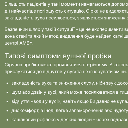
Більшість пацієнтів у такі моменти намагаються допомо
дії найчастіше погіршують ситуацію. Сірка не видаляєт
закладеність вуха посилюється, з’являється зниження с
Безпечний шлях у такій ситуації – це не експерименти в
вона стані та який метод видалення буде найделікатні
центрі AMBY.
Типові симптоми вушної пробки
Сірчана пробка може проявлятися по-різному. У когось
прислухатися до відчуттів у вусі та не ігнорувати зміни
закладеність вуха та зниження слуху, ніби звук дохо
шум або дзвін у вусі, який може посилюватися в тиш
відчуття «води у вусі», навіть якщо Ви давно не купа
дискомфорт, а іноді легке запаморочення або нудоту
кашльовий рефлекс у деяких людей – через подразн