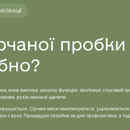
УБЛІКАЦІЇ
рчаної пробки 
ібно?
ки, вона виконує захисну функцію: зволожує слуховий прохі
озмови, рухів нижньої щелепи.
порушується. Сірчані маси накопичуються, ущільнюються 
ки з вуха. Процедура потрібна не для профілактики, а тод