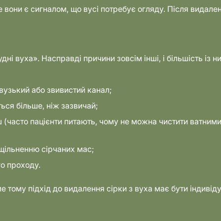
 вони є сигналом, що вусі потребує огляду. Після видале
і вуха». Насправді причини зовсім інші, і більшість із н
вузький або звивистий канал;
ься більше, ніж зазвичай;
 (часто пацієнти питають, чому не можна чистити ватними
щільненню сірчаних мас;
го проходу.
ому підхід до видалення сірки з вуха має бути індивідуа