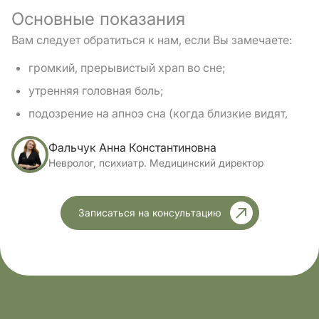
Основные показания
Вам следует обратиться к нам, если Вы замечаете:
громкий, прерывистый храп во сне;
утренняя головная боль;
подозрение на апноэ сна (когда близкие видят,
что Вы как будто забываете» дохнуть, или Вы
сами испытываете внезапное чувство удушья и
Фальчук Анна Константиновна
Невролог, психиатр. Медицинский директор
резкие пробуждения ночью);
постоянная бессонница или длительные попытки
уснуть;
Записаться на консультацию
чрезмерная дневная сонливость, даже после 8
часов в постели;
частые ночные пробуждения и беспокойный сон;
синдром беспокойных ног (неприятные
ощущения, заставляющие двигать ногами);