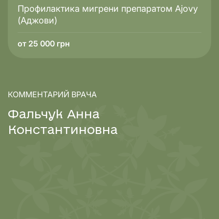
Профилактика мигрени препаратом Ajovy
(Аджови)
от 25 000 грн
КОММЕНТАРИЙ ВРАЧА
Ф
а
л
ь
ч
у
к
А
н
н
а
К
о
н
с
т
а
н
т
и
н
о
в
н
а