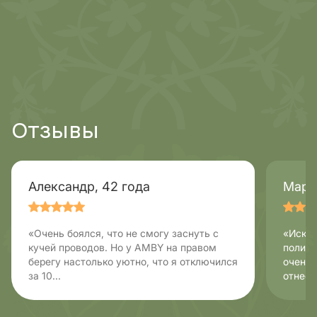
Отзывы
Александр, 42 года
Мари
«Очень боялся, что не смогу заснуть с
«Искал
кучей проводов. Но у AMBY на правом
полисо
берегу настолько уютно, что я отключился
очень 
за 10...
отнесл