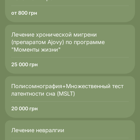
Если Вы узнали себя в одном из этих описаний — не
от 800 грн
медлите. Диагностическая ночь в медицинском
центре AMBY поможет Вам найти ответы и наконец
выспаться.
Лечение хронической мигрени
(препаратом Ajovy) по программе
"Моменты жизни"
25 000
грн
Полисомнография+Множественный тест
латентности сна (MSLT)
20 000
грн
Лечение невралгии