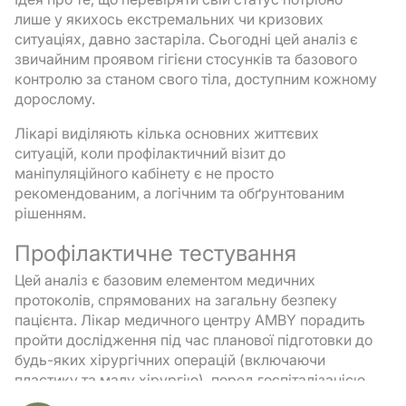
лише у якихось екстремальних чи кризових
ситуаціях, давно застаріла. Сьогодні цей аналіз є
звичайним проявом гігієни стосунків та базового
контролю за станом свого тіла, доступним кожному
дорослому.
Лікарі виділяють кілька основних життєвих
ситуацій, коли профілактичний візит до
маніпуляційного кабінету є не просто
рекомендованим, а логічним та обґрунтованим
рішенням.
Профілактичне тестування
Цей аналіз є базовим елементом медичних
протоколів, спрямованих на загальну безпеку
пацієнта. Лікар медичного центру AMBY порадить
пройти дослідження під час планової підготовки до
будь-яких хірургічних операцій (включаючи
пластику та малу хірургію), перед госпіталізацією
до стаціонару або в межах щорічного чек-апу.