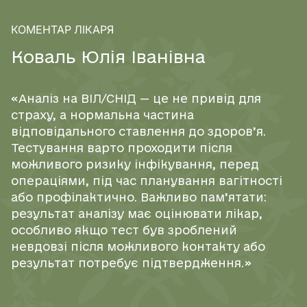
КОМЕНТАР ЛІКАРЯ
К
о
в
а
л
ь
Ю
л
і
я
І
в
а
н
і
в
н
а
«Аналіз на ВІЛ/СНІД — це не привід для
страху, а нормальна частина
відповідального ставлення до здоров’я.
Тестування варто проходити після
можливого ризику інфікування, перед
операціями, під час планування вагітності
або профілактично. Важливо пам’ятати:
результат аналізу має оцінювати лікар,
особливо якщо тест був зроблений
невдовзі після можливого контакту або
результат потребує підтвердження.»