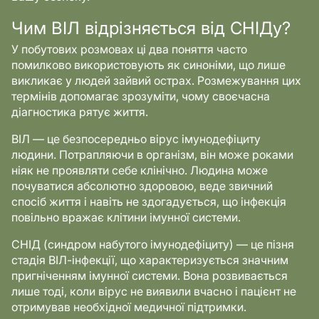
Чим ВІЛ відрізняється від СНІДу?
У побутових розмовах ці два поняття часто
помилково використовують як синоніми, що лише
викликає у людей зайвий острах. Розмежування цих
термінів допомагає зрозуміти, чому своєчасна
діагностика рятує життя.
ВІЛ — це безпосередньо вірус імунодефіциту
людини. Потрапляючи в організм, він може роками
ніяк не проявляти себе клінічно. Людина може
почуватися абсолютно здоровою, веде звичний
спосіб життя і навіть не здогадується, що інфекція
повільно вражає клітини імунної системи.
СНІД (синдром набутого імунодефіциту) — це пізня
стадія ВІЛ-інфекції, що характеризується значним
пригніченням імунної системи. Вона розвивається
лише тоді, коли вірус не виявили вчасно і пацієнт не
отримував необхідної медичної підтримки.