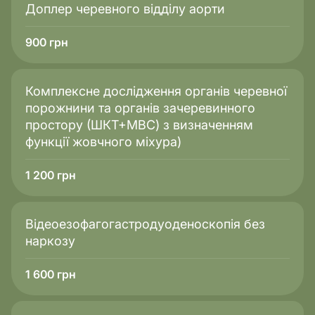
Доплер черевного відділу аорти
Головна підступність інфекції — її тривалий
безсимптомний перебіг. Організм може роками
компенсувати присутність вірусу, тому чудове
900
грн
самопочуття, високий тонус чи бездоганний
зовнішній вигляд не гарантують відсутності
збудника. Тестування важливе саме тоді, коли Вас
Комплексне дослідження органів черевної
нічого не турбує: це єдиний спосіб дізнатися факти
порожнини та органів зачеревинного
про свій імунний статус, захистити близьких і діяти
простору (ШКТ+МВС) з визначенням
на випередження.
функції жовчного міхура)
1 200
грн
Відеоезофагогастродуоденоскопія без
наркозу
1 600
грн