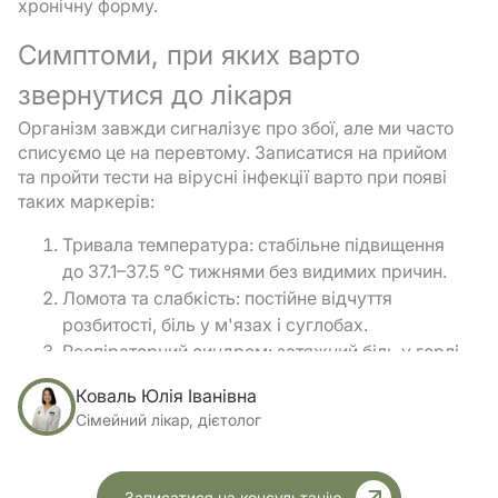
хронічну форму.
Симптоми, при яких варто
звернутися до лікаря
Організм завжди сигналізує про збої, але ми часто
списуємо це на перевтому. Записатися на прийом
та пройти тести на вірусні інфекції варто при появі
таких маркерів:
Тривала температура: стабільне підвищення
до 37.1–37.5 °C тижнями без видимих причин.
Ломота та слабкість: постійне відчуття
розбитості, біль у м'язах і суглобах.
Респіраторний синдром: затяжний біль у горлі,
нав'язливий кашель чи нежить, які не минають
Коваль Юлія Іванівна
від звичайних крапель.
Сімейний лікар, дієтолог
Зовнішні прояви: нетипові висипання на шкірі
або слизових оболонках.
Лімфаденопатія: помітне збільшення, щільність
Записатися на консультацію