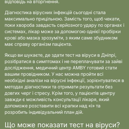
відповідь на вторгнення.
Діагностика вірусних інфекцій сьогодні стала
максимально прицільною. Замість того, щоб чекати,
поки хвороба завдасть серйозного удару по органах і
системах, лікар може за допомогою однієї пробірки
крові або мазка зрозуміти, з яким саме збудником
має справу організм пацієнта.
Якщо ви шукаєте, де здати тест на віруси в Дніпрі,
розібратися в симптомах і не переплачувати за зайві
дослідження, медичний центр AMBY готовий стати
вашим провідником. У нас можна пройти всі
необхідні аналізи на вірусні інфекції, зорієнтуватися в
методах діагностики та отримати результати без
довгих черг і стресу. Крім того, у пацієнтів центру
завжди є можливість консультації лікаря, який
допоможе розставити всі крапки над «і» та
розробить індивідуальний план дій.
Що може показати тест на віруси?