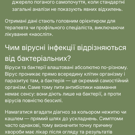
джерело поганого самопочуття, коли стандартні
загальні аналізи не показують явних відхилень.
Отримані дані стають головним орієнтиром для
терапевта чи профільного спеціаліста, виключаючи
лікування «наосліп».
Чим вірусні інфекції відрізняються
від бактеріальних?
Віруси та бактерії влаштовані абсолютно по-різному.
Вірус проникає прямо всередину клітин організму і
паразитує там, а бактерія — це окремий самостійний
організм. Саме тому пити антибіотики навмання
немає сенсу: вони діють лише на бактерії, а проти
вірусів повністю безсилі.
Намагатися вгадати діагноз за кольором нежитю чи
кашлем — прямий шлях до ускладнень. Симптоми
часто однакові, тому визначити точну причину
хвороби має лікар після огляду та результатів