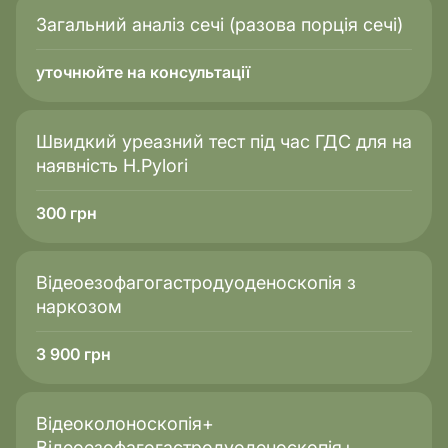
Загальний аналіз сечі (разова порція сечі)
уточнюйте на консультації
Швидкий уреазний тест під час ГДС для на
наявність H.Pylori
300
грн
Відеоезофагогастродуоденоскопія з
наркозом
3 900
грн
Відеоколоноскопія+
Відеоезофагогастродуоденоскопія+