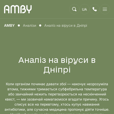
UA
AMBY
Аналізи
Аналіз на віруси в Дніпрі
Аналіз на віруси в
Дніпрі
Коли організм починає давати збої — накочує незрозуміла
втома, тижнями тримається субфебрильна температура
або звичайний нежить перетворюється на нескінченний
квест, — ми зазвичай намагаємося вгадати причину. Хтось
списує все на перевтому, хтось купує навмання
антибіотики, але сучасна медицина пропонує діяти точніше.