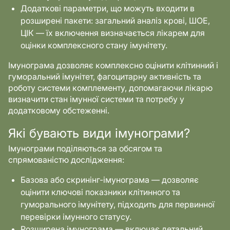
Додаткові параметри, що можуть входити в
розширені пакети: загальний аналіз крові, ШОЕ,
ЦІК — їх включення визначається лікарем для
оцінки комплексного стану імунітету.
Імунограма дозволяє комплексно оцінити клітинний і
гуморальний імунітет, фагоцитарну активність та
роботу системи комплементу, допомагаючи лікарю
визначити стан імунної системи та потребу у
додатковому обстеженні.
Які бувають види імунограми?
Імунограми поділяються за обсягом та
спрямованістю дослідження:
Базова або скринінг-імунограма — дозволяє
оцінити ключові показники клітинного та
гуморального імунітету, підходить для первинної
перевірки імунного статусу.
Розширена імунограма — включає детальний