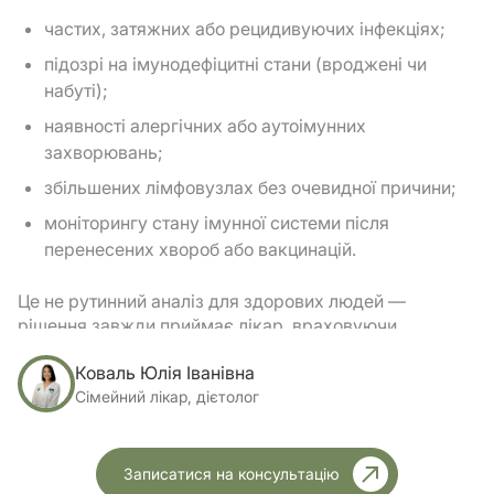
частих, затяжних або рецидивуючих інфекціях;
підозрі на імунодефіцитні стани (вроджені чи
набуті);
наявності алергічних або аутоімунних
захворювань;
збільшених лімфовузлах без очевидної причини;
моніторингу стану імунної системи після
перенесених хвороб або вакцинацій.
Це не рутинний аналіз для здорових людей —
рішення завжди приймає лікар, враховуючи
симптоми та анамнез.
Коваль Юлія Іванівна
Симптоми, які можуть бути
Сімейний лікар, дієтолог
приводом звернутися до лікаря
Іноді саме певні прояви підказують лікарю
Записатися на консультацію