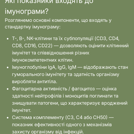
Які показники входять до
імунограми?
Розглянемо основні компоненти, що входять у
стандартну імунограму:
Т-, В-, NK-клітини та їх субпопуляції (CD3, CD4,
CD8, CD16, CD22) — дозволяють оцінити клітинний
імунітет та співвідношення різних
імунокомпетентних клітин.
Імуноглобуліни IgA, IgG, IgM — відображають стан
гуморального імунітету та здатність організму
виробляти антитіла.
Фагоцитарна активність / фагоцитоз — оцінка
здатності нейтрофілів і моноцитів поглинати та
знищувати патогени, що характеризує вроджений
імунітет.
Система комплементу (C3, C4 або СН50) —
показник ефективності одного з механізмів
захисту організму від інфекцій.