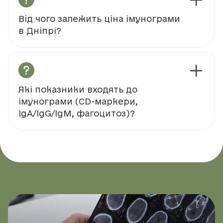
Від чого залежить ціна імунограми
в Дніпрі?
Які показники входять до
імунограми (CD-маркери,
IgA/IgG/IgM, фагоцитоз)?