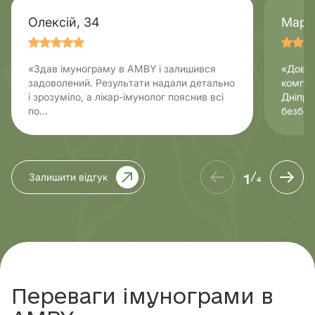
Олексій, 34
Мари
«Здав імунограму в AMBY і залишився
«Довго
задоволений. Результати надали детально
компле
і зрозуміло, а лікар-імунолог пояснив всі
Дніпрі
по...
безболі
1
Залишити відгук
/
4
Переваги імунограми в