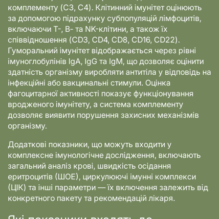
комплементу (C3, C4). Клітинний імунітет оцінюють
за допомогою підрахунку субпопуляцій лімфоцитів,
включаючи Т-, В- та NK-клітини, а також їх
співвідношення (CD3, CD4, CD8, CD16, CD22).
Гуморальний імунітет відображається через рівні
імуноглобулінів IgA, IgG та IgM, що дозволяє оцінити
здатність організму виробляти антитіла у відповідь на
інфекційні або вакцинальні стимули. Оцінка
фагоцитарної активності показує функціонування
вродженого імунітету, а система комплементу
дозволяє виявити порушення захисних механізмів
організму.
Додаткові показники, що можуть входити у
комплексне імунологічне дослідження, включають
загальний аналіз крові, швидкість осідання
еритроцитів (ШОЕ), циркулюючі імунні комплекси
(ЦІК) та інші параметри — їх включення залежить від
конкретного пакету та рекомендацій лікаря.