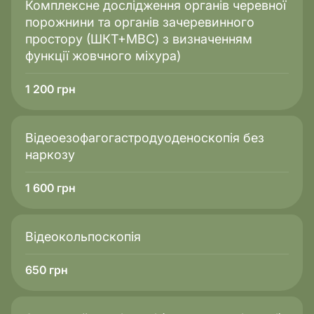
Комплексне дослідження органів черевної
людей, що проходять контроль лікування в
порожнини та органів зачеревинного
імунолога;
простору (ШКТ+МВС) з визначенням
пацієнтів із сумнівами щодо імунного захисту
функції жовчного міхура)
після перенесених хвороб чи вакцинацій.
1 200
грн
Важливо: комплексне дослідження імунітету —
інструмент оцінки, а не самостійний засіб лікування.
Відеоезофагогастродуоденоскопія без
наркозу
1 600
грн
Відеокольпоскопія
650
грн