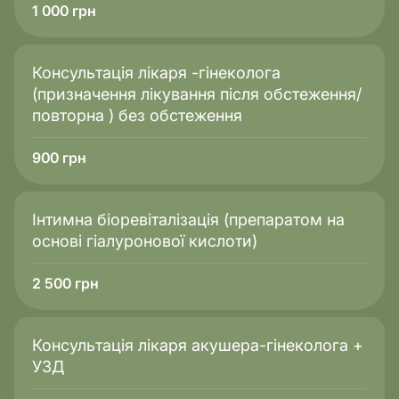
статевих губ – чіткий чек-лист: аналізи, виключення
1 000
грн
запалень або ЗПСШ, рекомендації щодо гігієни та
догляду. Всі контакти для зв’язку та екстрених
питань надаються заздалегідь. Після узгодження
Консультація лікаря -гінеколога
деталей обирається дата операції – гнучко, під Ваш
(призначення лікування після обстеження/
графік.
повторна ) без обстеження
900
грн
Інтимна біоревіталізація (препаратом на
основі гіалуронової кислоти)
2 500
грн
Консультація лікаря акушера-гінеколога +
УЗД