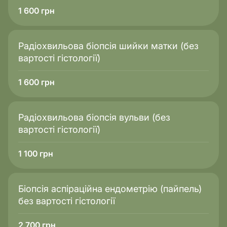
1 600
грн
Радіохвильова біопсія шийки матки (без
вартості гістології)
1 600
грн
Радіохвильова біопсія вульви (без
вартості гістології)
1 100
грн
Біопсія аспіраційна ендометрію (пайпель)
без вартості гістології
2 700
грн