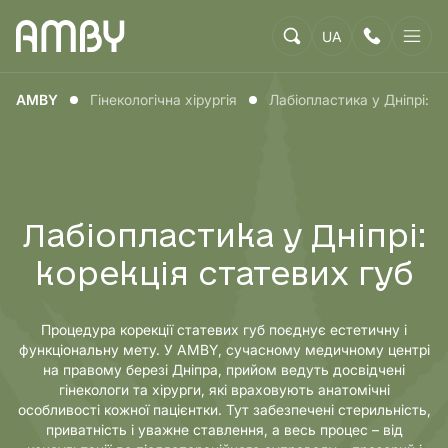
UA
AMBY
Гінекологічна хірургія
Лабіопластика у Дніпрі: к
Лабіопластика у Дніпрі:
корекція статевих губ
Процедура корекції статевих губ поєднує естетичну і
функціональну мету. У AMBY, сучасному медичному центрі
на правому березі Дніпра, прийом ведуть досвідчені
гінекологи та хірурги, які враховують анатомічні
особливості кожної пацієнтки. Тут забезпечені стерильність,
приватність і уважне ставлення, а весь процес – від