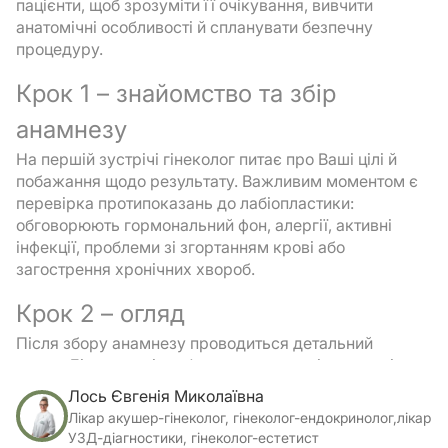
пацієнти, щоб зрозуміти її очікування, вивчити
анатомічні особливості й спланувати безпечну
процедуру.
Крок 1 – знайомство та збір
анамнезу
На першій зустрічі гінеколог питає про Ваші цілі й
побажання щодо результату. Важливим моментом є
перевірка протипоказань до лабіопластики:
обговорюють гормональний фон, алергії, активні
інфекції, проблеми зі згортанням крові або
загострення хронічних хвороб.
Крок 2 – огляд
Після збору анамнезу проводиться детальний
огляд. Лікар аналізує форму та симетрію малих і
великих статевих губ, стан слизової та шкіри,
Лось Євгенія Миколаївна
наявність рубців або післяпологових змін. Це
Лікар акушер-гінеколог, гінеколог-ендокринолог,лікар
дозволяє точно підібрати метод: класичну операцію
УЗД-діагностики, гінеколог-естетист