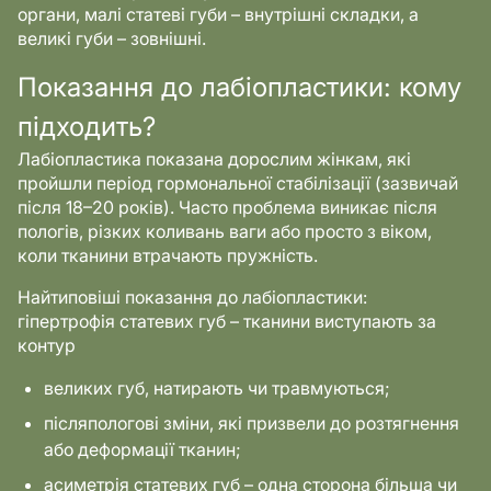
органи, малі статеві губи – внутрішні складки, а
великі губи – зовнішні.
Показання до лабіопластики: кому
підходить?
Лабіопластика показана дорослим жінкам, які
пройшли період гормональної стабілізації (зазвичай
після 18–20 років). Часто проблема виникає після
пологів, різких коливань ваги або просто з віком,
коли тканини втрачають пружність.
Найтиповіші показання до лабіопластики:
гіпертрофія статевих губ – тканини виступають за
контур
великих губ, натирають чи травмуються;
післяпологові зміни, які призвели до розтягнення
або деформації тканин;
асиметрія статевих губ – одна сторона більша чи