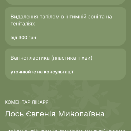
Видалення папілом в інтимній зоні та на
геніталіях
від 300 грн
Вагінопластика (пластика піхви)
уточнюйте на консультації
КОМЕНТАР ЛІКАРЯ
Л
о
с
ь
Є
в
г
е
н
і
я
М
и
к
о
л
а
ї
в
н
а