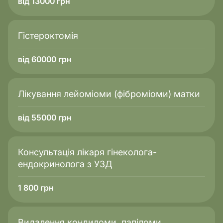
від 13000 грн
Гістероктомія
від 60000 грн
Лікування лейоміоми (фіброміоми) матки
від 55000 грн
Консультація лікаря гінеколога-
ендокринолога з УЗД
1 800
грн
Видалення кондиломи, папіломи,