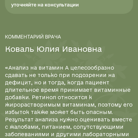
уточняйте на консультации
КОММЕНТАРИЙ ВРАЧА
К
о
в
а
л
ь
Ю
л
и
я
И
в
а
н
о
в
н
а
«Анализ на витамин А целесообразно
сдавать не только при подозрении на
дефицит, но и тогда, когда пациент
длительное время принимает витаминные
добавки. Ретинол относится к
жирорастворимым витаминам, поэтому его
избыток также может быть опасным.
Результат анализа нужно оценивать вместе
с жалобами, питанием, сопутствующими
заболеваниями и другими лабораторными