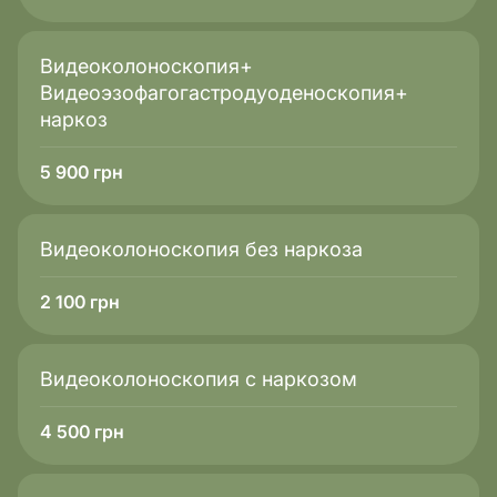
безопасность и эффективность лечения.
Специалисты обычно рекомендуют пройти
Видеоколоноскопия+
исследование следующим группам людей:
Видеоэзофагогастродуоденоскопия+
Пациентам с хроническими нарушениями
наркоз
всасывания жиров (мальабсорбцией),
поскольку ретинол не усваивается без
5 900
грн
жирового компонента.
Людям с заболеваниями желудочно-
кишечного тракта (целиакия, болезнь Крона,
Видеоколоноскопия без наркоза
хронический панкреатит, последствия
операций на ЖКТ).
2 100
грн
Лицам, длительно принимающим
концентрированные витаминные комплексы
Видеоколоноскопия с наркозом
или системные ретиноиды под наблюдением
врача.
4 500
грн
Пациентам с выраженными
дерматологическими жалобами (псориаз,
тяжелые формы экземы и акне) для подбора